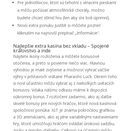
Pre jednotlivcov, ktorí sú tehotní s víriacimi pieskami
a môžu počúvať atmosférické chorály, možno
budete chcieť stlmiť hru (len aby ste boli úprimní).
Novú extra ponuku Justbit si môžete pozrieť
kliknutím na najnovší prepínač „Informácie“.
Najlepšie extra kasína bez vkladu – Spojené
kráľovstvo a inde
Nájdete ikony rozloženia a môžete bonusové
otočenia, a preto si povieme niečo viac. Hlavnou
výhodou je malé zvýšenie a možnosť vyhrať väčšie
výhry v prístavoch vrátane Pharaohs Luck. Okrem toho
si noví účastníci môžu vybrať aj z niekoľkých uvítacích
bonusov. Vďaka nášmu odkazu máme k dispozícii
súkromný bonus 7 roztočení zadarmo, ako aj ďalšie
skvelé bonusy pre nových hráčov, ktoré nová kasínová
spoločnosť ponúka. IGT je známa pokročilou grafikou
a 3D animáciami, ako aj plne variabilnými nastaveniami
hry, ktoré umožňujú hráčom ovládať úrokovú sadzbu,
zvuky a mnoho ďalšieho. Celkovo sa účastníci môžu