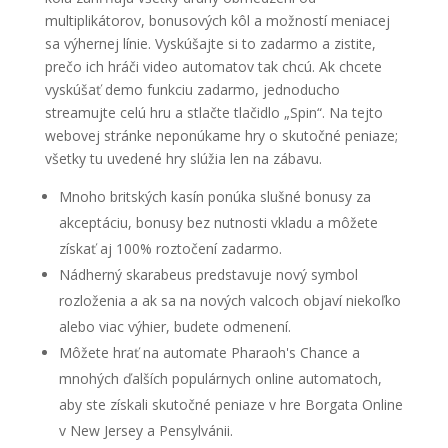
multiplikátorov, bonusových kôl a možností meniacej
sa výhernej línie. Vyskúšajte si to zadarmo a zistite,
prečo ich hráči video automatov tak chcú. Ak chcete
vyskúšať demo funkciu zadarmo, jednoducho
streamujte celú hru a stlačte tlačidlo „Spin“. Na tejto
webovej stránke neponúkame hry o skutočné peniaze;
všetky tu uvedené hry slúžia len na zábavu.
Mnoho britských kasín ponúka slušné bonusy za
akceptáciu, bonusy bez nutnosti vkladu a môžete
získať aj 100% roztočení zadarmo.
Nádherný skarabeus predstavuje nový symbol
rozloženia a ak sa na nových valcoch objaví niekoľko
alebo viac výhier, budete odmenení.
Môžete hrať na automate Pharaoh's Chance a
mnohých ďalších populárnych online automatoch,
aby ste získali skutočné peniaze v hre Borgata Online
v New Jersey a Pensylvánii.