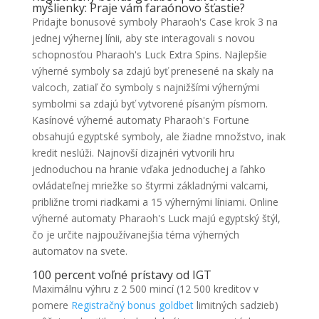
myšlienky: Praje vám faraónovo šťastie?
Pridajte bonusové symboly Pharaoh's Case krok 3 na
jednej výhernej línii, aby ste interagovali s novou
schopnosťou Pharaoh's Luck Extra Spins. Najlepšie
výherné symboly sa zdajú byť prenesené na skaly na
valcoch, zatiaľ čo symboly s najnižšími výhernými
symbolmi sa zdajú byť vytvorené písaným písmom.
Kasínové výherné automaty Pharaoh's Fortune
obsahujú egyptské symboly, ale žiadne množstvo, inak
kredit neslúži. Najnovší dizajnéri vytvorili hru
jednoduchou na hranie vďaka jednoduchej a ľahko
ovládateľnej mriežke so štyrmi základnými valcami,
približne tromi riadkami a 15 výhernými líniami. Online
výherné automaty Pharaoh's Luck majú egyptský štýl,
čo je určite najpoužívanejšia téma výherných
automatov na svete.
100 percent voľné prístavy od IGT
Maximálnu výhru z 2 500 mincí (12 500 kreditov v
pomere
Registračný bonus goldbet
limitných sadzieb)