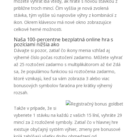
môžete vyhrať iba vtedy, ak hráte s novou stávkou z
približne troch mincí. Čím vyššia je nová zvolená
stávka, tým vyššie sú najnovšie výhry z kombinácií z
ikon. Okrem klávesov má nové okno zobrazujúce
celkové herné možnosti.
Naša 100-percentne bezplatná online hra s
pozíciami nižšia ako
Dávajte si pozor, zatiaľ čo ikony menia vzhľad aj
výherné číslo počas roztočení zadarmo. Môžete vyhrať
až 25 roztočení zadarmo s multiplikátorom až 6x! Zdá
sa, že populárnou funkciou sú roztočenia zadarmo,
ktoré vznikajú, keď sa vám zobrazia 3 alebo viac
bonusových symbolov faraóna pre krátky výherný
rozsah.
Takže v prípade, že si
vyberiete 1 stávku na každú z vašich 15 línií, vyhráte 29
mincí za 2 rozložené symboly. Zatiaľ čo v hlavnej hre
existuje obyčajný systém výhier, zmeny pre bonusové
kolá zahŕňajú všetky druhy obmedzení od