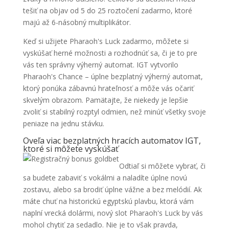
tešiť na objav od 5 do 25 roztočení zadarmo, ktoré
majú až 6-násobný multiplikátor.
Keď si užijete Pharaoh's Luck zadarmo, môžete si
vyskúšať herné možnosti a rozhodnúť sa, či je to pre
vás ten správny výherný automat. IGT vytvorilo
Pharaoh's Chance – úplne bezplatný výherný automat,
ktorý ponúka zábavnú hrateľnosť a môže vás očariť
skvelým obrazom. Pamätajte, že niekedy je lepšie
zvoliť si stabilný rozptyl odmien, než minúť všetky svoje
peniaze na jednu stávku.
Oveľa viac bezplatných hracích automatov IGT,
ktoré si môžete vyskúšať
Odtiaľ si môžete vybrať, či
sa budete zabaviť s vokálmi a naladíte úplne novú
zostavu, alebo sa brodiť úplne vážne a bez melódií. Ak
máte chuť na historickú egyptskú plavbu, ktorá vám
naplní vrecká dolármi, nový slot Pharaoh's Luck by vás
mohol chytiť za sedadlo. Nie je to však pravda,