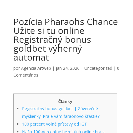
Pozícia Pharaohs Chance
Užite si tu online
Registračný bonus
goldbet výherný
automat
por
Agencia Artweb
|
jan 24, 2026
|
Uncategorized
|
0
Comentários
Články
Registračný bonus goldbet | Záverečné
myšlienky: Praje vám faraónovo šťastie?
100 percent voľné prístavy od IGT
Naša 100-percentne bezplatná online hra s