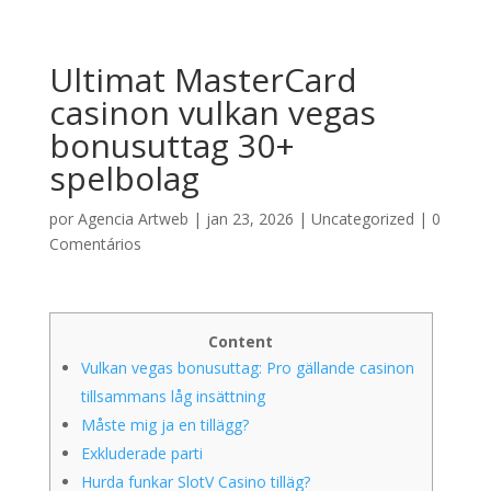
Ultimat MasterCard
casinon vulkan vegas
bonusuttag 30+
spelbolag
por
Agencia Artweb
|
jan 23, 2026
|
Uncategorized
|
0
Comentários
Content
Vulkan vegas bonusuttag: Pro gällande casinon
tillsammans låg insättning
Måste mig ja en tillägg?
Exkluderade parti
Hurda funkar SlotV Casino tilläg?