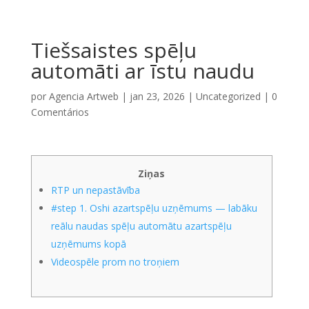
Tiešsaistes spēļu
automāti ar īstu naudu
por
Agencia Artweb
|
jan 23, 2026
|
Uncategorized
|
0
Comentários
Ziņas
RTP un nepastāvība
#step 1. Oshi azartspēļu uzņēmums — labāku
reālu naudas spēļu automātu azartspēļu
uzņēmums kopā
Videospēle prom no troņiem