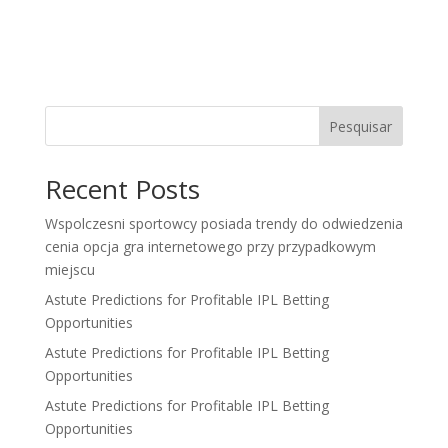
Pesquisar
Recent Posts
Wspolczesni sportowcy posiada trendy do odwiedzenia
cenia opcja gra internetowego przy przypadkowym
miejscu
Astute Predictions for Profitable IPL Betting
Opportunities
Astute Predictions for Profitable IPL Betting
Opportunities
Astute Predictions for Profitable IPL Betting
Opportunities