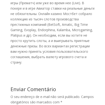
игры (Прематч) или уже во время нее (Live). В
покере и в игре Авиатор ставки на реальные деньги
не обязательны. Онлайн казино Мостбет собрало
коллекцию из тысяч слотов производства
престижных компаний (BetSoft, Amatic, Big Time
Gaming, Evoplay, Endorphina, Kalamba, Microgaming,
Platipus и др). Он необходим, если вы хотите не
просто крутить слоты, а и выигрывать приятные
денежные призы. Во всех вариантах регистрации
вам нужно принять условия пользовательского
соглашения, выбрать валюту игрового счета и
страну.
Enviar Comentário
O seu endereço de e-mail não será publicado.
Campos
obrigatórios são marcados com
*