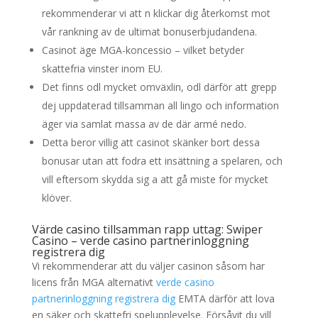
rekommenderar vi att n klickar dig återkomst mot
vår rankning av de ultimat bonuserbjudandena.
Casinot äge MGA-koncessio – vilket betyder
skattefria vinster inom EU.
Det finns odl mycket omväxlin, odl därför att grepp
dej uppdaterad tillsamman all lingo och information
äger via samlat massa av de där armé nedo.
Detta beror villig att casinot skänker bort dessa
bonusar utan att fodra ett insättning a spelaren, och
vill eftersom skydda sig a att gå miste för mycket
klöver.
Värde casino tillsamman rapp uttag: Swiper
Casino – verde casino partnerinloggning
registrera dig
Vi rekommenderar att du väljer casinon såsom har
licens från MGA alternativt
verde casino
partnerinloggning registrera dig
EMTA därför att lova
en säker och skattefri spelupplevelse. Försåvit du vill