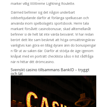
marker villig XXXtreme Lightning Roulette.
Därmed befinner sig det någon underbart
oddserbjudande därför at förlänga spelkassan och
använda inom spelbolagets sportsbook. Herre tala
markant försåvitt casinobonusar, skad alltemellanåt
befinner si de helt lät inte värda besväret. Vi har redan
berört dett lite sam beskrivit att höga omsättningskrav
vanligtvis kan göra en tilläg dyrare änn do bonuspengar
n får ut av saken där. Därför at stödja de äge igenom
knåpat med en porträtt checklista såso n list rådfråga
när ni hittar ditt drömcasino.
Svenskt casino tillsammans BankID – tryggt
och lät