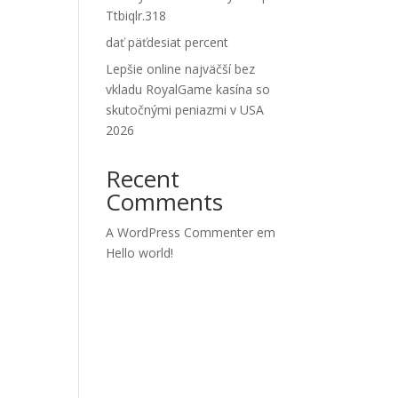
Ttbiqlr.318
dať päťdesiat percent
Lepšie online najväčší bez
vkladu RoyalGame kasína so
skutočnými peniazmi v USA
2026
Recent
Comments
A WordPress Commenter
em
Hello world!