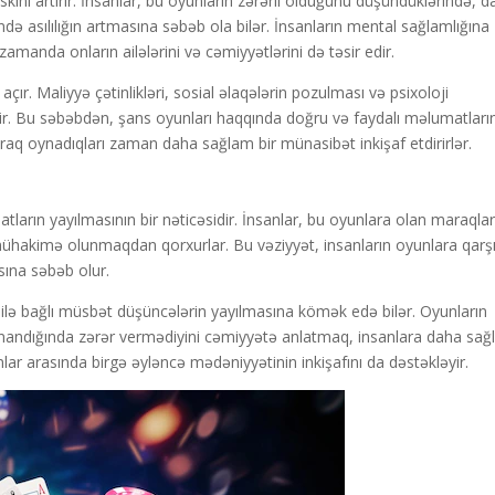
riskini artırır. İnsanlar, bu oyunların zərərli olduğunu düşündüklərində, 
ə asılılığın artmasına səbəb ola bilər. İnsanların mental sağlamlığına
 zamanda onların ailələrini və cəmiyyətlərini də təsir edir.
 açır. Maliyyə çətinlikləri, sosial əlaqələrin pozulması və psixoloji
ndir. Bu səbəbdən, şans oyunları haqqında doğru və faydalı məlumatları
laraq oynadıqları zaman daha sağlam bir münasibət inkişaf etdirirlər.
tların yayılmasının bir nəticəsidir. İnsanlar, bu oyunlara olan maraqlar
 mühakimə olunmaqdan qorxurlar. Bu vəziyyət, insanların oyunlara qarş
asına səbəb olur.
ı ilə bağlı müsbət düşüncələrin yayılmasına kömək edə bilər. Oyunların
nandığında zərər vermədiyini cəmiyyətə anlatmaq, insanlara daha sa
lar arasında birgə əyləncə mədəniyyətinin inkişafını da dəstəkləyir.