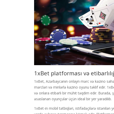
1xBet platforması və etibarlılı
1xBet, Azərbaycanın onlayn mərc və kazino sahəsi
mərcləri və minlərlə kazino oyunu təklif edir. 1xBe
və onlara etibarlı bir mühit təqdim edir. Burad
əsaslanan oyunçular üçün ideal bir yer yaradılıb.
1xBet-in mobil tətbiqləri, istifadəçilərə istənilə