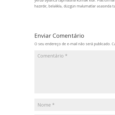
yerdə əyləncə tapmasına kömək edir. Platformanın
hazırdır, beləliklə, düzgün məlumatlar əsasında t
Enviar Comentário
O seu endereço de e-mail não será publicado.
C