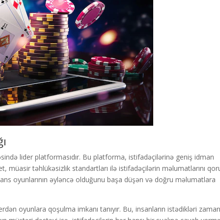
ğı
ndə lider platformasıdır. Bu platforma, istifadəçilərinə geniş idman
t, müasir təhlükəsizlik standartları ilə istifadəçilərin məlumatlarını qo
a, şans oyunlarının əyləncə olduğunu başa düşən və doğru məlumatlara
n yerdən oyunlara qoşulma imkanı tanıyır. Bu, insanların istədikləri zama