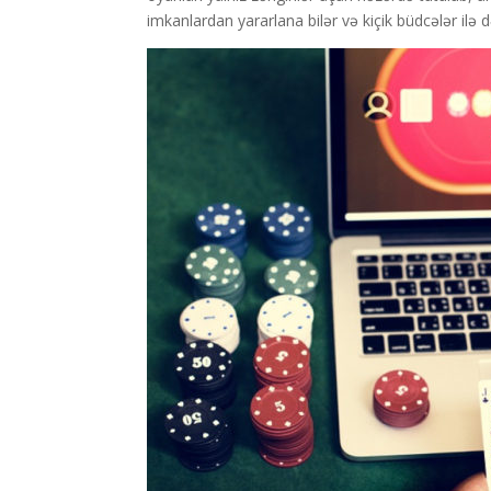
imkanlardan yararlana bilər və kiçik büdcələr ilə d