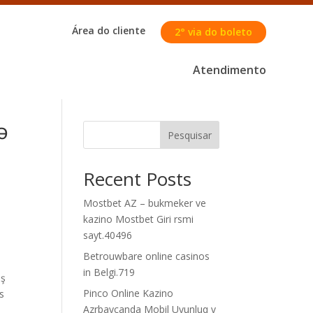
Área do cliente
2° via do boleto
Atendimento
ə
Pesquisar
Recent Posts
Mostbet AZ – bukmeker ve
kazino Mostbet Giri rsmi
sayt.40496
Betrouwbare online casinos
in Belgi.719
ış
Pinco Online Kazino
ns
Azrbaycanda Mobil Uyunluq v