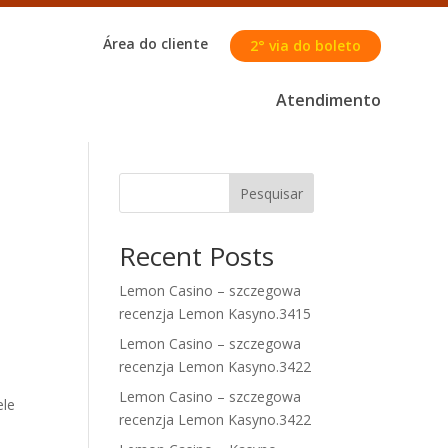
Área do cliente
2° via do boleto
Atendimento
Pesquisar
Recent Posts
Lemon Casino – szczegowa
recenzja Lemon Kasyno.3415
Lemon Casino – szczegowa
recenzja Lemon Kasyno.3422
Lemon Casino – szczegowa
ele
recenzja Lemon Kasyno.3422