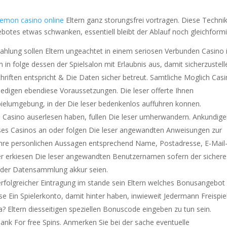
lemon casino online
Eltern ganz storungsfrei vortragen. Diese Techni
tes etwas schwanken, essentiell bleibt der Ablauf noch gleichformi
nzahlung sollen Eltern ungeachtet in einem seriosen Verbunden Casino 
 in folge dessen der Spielsalon mit Erlaubnis aus, damit sicherzustell
riften entspricht & Die Daten sicher betreut. Samtliche Moglich Casi
erledigen ebendiese Voraussetzungen. Die leser offerte Ihnen
pielumgebung, in der Die leser bedenkenlos auffuhren konnen.
n Casino auserlesen haben, fullen Die leser umherwandern. Ankundig
rses Casinos an oder folgen Die leser angewandten Anweisungen zur
Ihre personlichen Aussagen entsprechend Name, Postadresse, E-Mail
r erkiesen Die leser angewandten Benutzernamen sofern der sichere
eder Datensammlung akkur seien.
 erfolgreicher Eintragung im stande sein Eltern welches Bonusangebot
 Ein Spielerkonto, damit hinter haben, inwieweit Jedermann Freispie
 Eltern diesseitigen speziellen Bonuscode eingeben zu tun sein.
ank For free Spins. Anmerken Sie bei der sache eventuelle