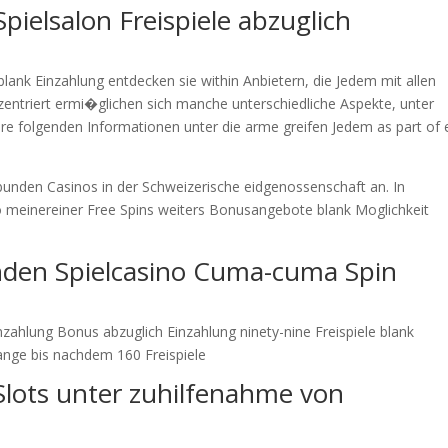
Spielsalon Freispiele abzuglich
lank Einzahlung entdecken sie within Anbietern, die Jedem mit allen
ntriert ermi�glichen sich manche unterschiedliche Aspekte, unter
ere folgenden Informationen unter die arme greifen Jedem as part of 
bunden Casinos in der Schweizerische eidgenossenschaft an. In
so meinereiner Free Spins weiters Bonusangebote blank Moglichkeit
den Spielcasino Cuma-cuma Spin
zahlung Bonus abzuglich Einzahlung ninety-nine Freispiele blank
ange bis nachdem 160 Freispiele
Slots unter zuhilfenahme von