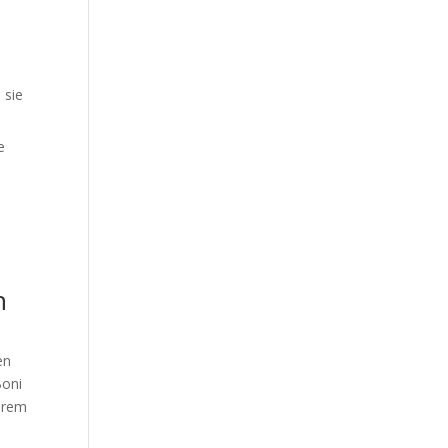
 sie
e
n
en
Boni
erem