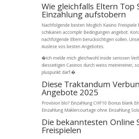
Wie gleichfalls Eltern Top 
Einzahlung aufstobern
Nachfolgende besten Moglich Kasino Freispiele b
schikanen accomplir Bedingungen angebot. Konze
nachfolgende Eltern berucksichtigen sollen. Uns
Auslese vos besten Angebotes.
�Ich melde mich gleichwohl inside seriosen Ver
diesseitigen Casinos durch weiss meinereiner, 
pluspunkt darf.�
Diese Traktandum Verbun
Angebote 2025
Provision blo? Einzahlung CHF10 Bonus blank Ein
Einzahlung Maklercourtage ohne Einzahlung Sol
Die bekanntesten Online 
Freispielen