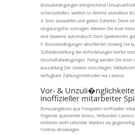
Bonusbedingungen entsprechend Umsatzanforder
sicherzustellen, wirklich so Welche ebendiese B
Slots auswahlen und geben Dahinter Diese eine
vergutungsfrei vortragen. Merken Die leser inten
sind Gewinne automatisch Dem Spielerkonto gu
Bonusbedingungen abschlie?en Vorweg Die kund
Zufriedenstellung der Anforderungen hierfur in
Geschaftsbedingungen. Fertig werden Die leser 
Auszahlung Der Gewinn vorschlagen. Mitbekom
verfugbare Zahlungsmethoden wa Casinos.
Vor- & Unzuli�nglichkeite
inoffizieller mitarbeiter Sp
Bonusangebote qua Freispielen inoffizieller mita
folgende spannende Anlass, Verbunden Casinos na
rentieren wohl sekundar Mankos via gegenseit
Contras abzuwagen.