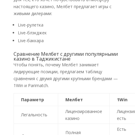
настоящего казино, Мелбет предлагает игры с
живыми дилерами:
Live-рулетка
Live-блэкджек
Live-баккара
Сравнение Мелбет с другими популярными
казино в Таджикистане
Чтобы понять, почему Мелбет занимает
лидирующие позиции, предлагаем таблицу
сравнения с двумя другими крупными брендами —
1Win и Parimatch.
Параметр
Мелбет
1Win
Лицензированное
Лицензи
Легальность
казино
есть
Есть
Полная