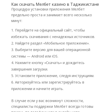
Как скачать Мелбет казино в Таджикистане
Процедура установки приложения Мелбет
предельно проста и занимает всего несколько
минут:
Перейдите на официальный сайт, чтобы
избежать скачивания с ненадежных источников.
Найдите раздел «Мобильное приложение».
Выберите версию для вашей операционной
системы — Android или iOS.
Нажмите кнопку «Скачать» и дождитесь
завершения загрузки.
Установите приложение, следуя инструкциям.
Авторизуйтесь или зарегистрируйтесь в
приложении и начните играть.
В случае если у вас возникнут сложности,
специалисты поддержки Мелбет всегда готовы