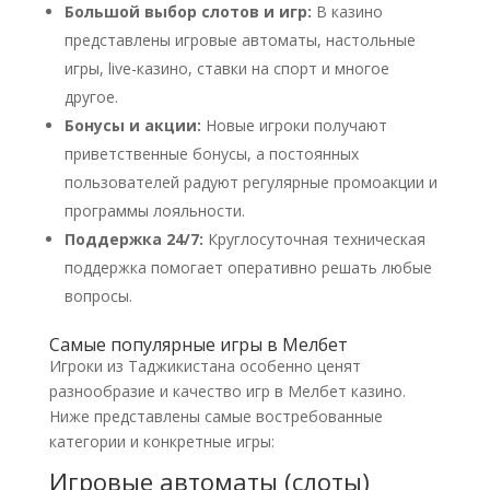
Большой выбор слотов и игр:
В казино
представлены игровые автоматы, настольные
игры, live-казино, ставки на спорт и многое
другое.
Бонусы и акции:
Новые игроки получают
приветственные бонусы, а постоянных
пользователей радуют регулярные промоакции и
программы лояльности.
Поддержка 24/7:
Круглосуточная техническая
поддержка помогает оперативно решать любые
вопросы.
Самые популярные игры в Мелбет
Игроки из Таджикистана особенно ценят
разнообразие и качество игр в Мелбет казино.
Ниже представлены самые востребованные
категории и конкретные игры:
Игровые автоматы (слоты)