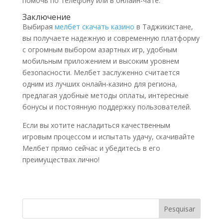
помочь по телефону или в онлайн-чате.
Заключение
Выбирая
мелбет скачать казино
в Таджикистане,
вы получаете надежную и современную платформу
с огромным выбором азартных игр, удобным
мобильным приложением и высоким уровнем
безопасности. Мелбет заслуженно считается
одним из лучших онлайн-казино для региона,
предлагая удобные методы оплаты, интересные
бонусы и постоянную поддержку пользователей.
Если вы хотите насладиться качественным
игровым процессом и испытать удачу, скачивайте
Мелбет прямо сейчас и убедитесь в его
преимуществах лично!
Pesquisar