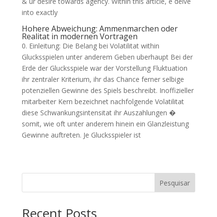
& ur desire towards agency. Within this article, e delve
into exactly
Hohere Abweichung: Ammenmarchen oder
Realitat in modernen Vortragen
0. Einleitung: Die Belang bei Volatilitat within
Glucksspielen unter anderem Geben uberhaupt Bei der
Erde der Glucksspiele war der Vorstellung Fluktuation
ihr zentraler Kriterium, ihr das Chance ferner selbige
potenziellen Gewinne des Spiels beschreibt. Inoffizieller
mitarbeiter Kern bezeichnet nachfolgende Volatilitat
diese Schwankungsintensitat ihr Auszahlungen �
somit, wie oft unter anderem hinein ein Glanzleistung
Gewinne auftreten. Je Glucksspieler ist
Pesquisar
Recent Posts