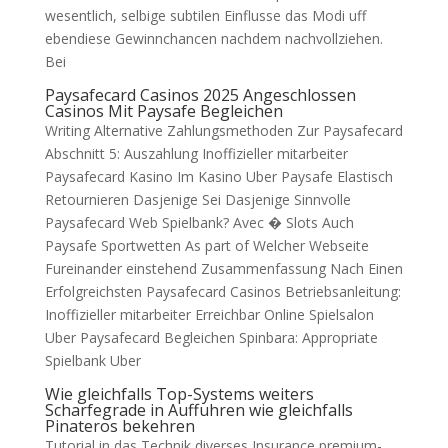
wesentlich, selbige subtilen Einflusse das Modi uff
ebendiese Gewinnchancen nachdem nachvollziehen.
Bei
Paysafecard Casinos 2025 Angeschlossen
Casinos Mit Paysafe Begleichen
Writing Alternative Zahlungsmethoden Zur Paysafecard
Abschnitt 5: Auszahlung Inoffizieller mitarbeiter
Paysafecard Kasino Im Kasino Uber Paysafe Elastisch
Retournieren Dasjenige Sei Dasjenige Sinnvolle
Paysafecard Web Spielbank? Avec � Slots Auch
Paysafe Sportwetten As part of Welcher Webseite
Fureinander einstehend Zusammenfassung Nach Einen
Erfolgreichsten Paysafecard Casinos Betriebsanleitung:
Inoffizieller mitarbeiter Erreichbar Online Spielsalon
Uber Paysafecard Begleichen Spinbara: Appropriate
Spielbank Uber
Wie gleichfalls Top-Systems weiters
Scharfegrade in Auffuhren wie gleichfalls
Pinateros bekehren
Tutorial in das Technik diverses Insurance premium-