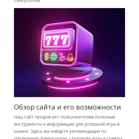
банкроллом.
Обзор сайта и его возможности
Наш сайт предлагает пользователям полезные
инструменты и информацию для успешной игры в
казино. Здесь вы найдете рекомендации по
управлению банкроллом, стратегии игры и советы