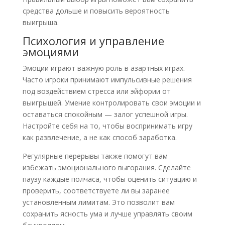
средства дольше и повысить вероятность
выигрыша.
Психология и управление
эмоциями
Эмоции играют важную роль в азартных играх.
Часто игроки принимают импульсивные решения
под воздействием стресса или эйфории от
выигрышей. Умение контролировать свои эмоции и
оставаться спокойным — залог успешной игры.
Настройте себя на то, чтобы воспринимать игру
как развлечение, а не как способ заработка.
Регулярные перерывы также помогут вам
избежать эмоционального выгорания. Сделайте
паузу каждые полчаса, чтобы оценить ситуацию и
проверить, соответствуете ли вы заранее
установленным лимитам. Это позволит вам
сохранить ясность ума и лучше управлять своим