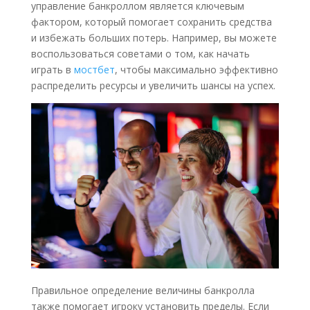
управление банкроллом является ключевым
фактором, который помогает сохранить средства
и избежать больших потерь. Например, вы можете
воспользоваться советами о том, как начать
играть в
мостбет
, чтобы максимально эффективно
распределить ресурсы и увеличить шансы на успех.
Правильное определение величины банкролла
также помогает игроку установить пределы. Если