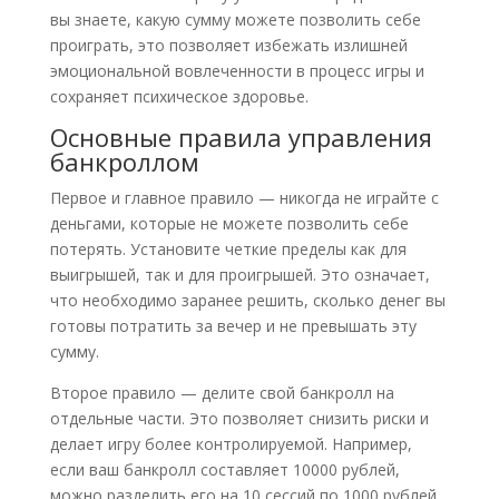
вы знаете, какую сумму можете позволить себе
проиграть, это позволяет избежать излишней
эмоциональной вовлеченности в процесс игры и
сохраняет психическое здоровье.
Основные правила управления
банкроллом
Первое и главное правило — никогда не играйте с
деньгами, которые не можете позволить себе
потерять. Установите четкие пределы как для
выигрышей, так и для проигрышей. Это означает,
что необходимо заранее решить, сколько денег вы
готовы потратить за вечер и не превышать эту
сумму.
Второе правило — делите свой банкролл на
отдельные части. Это позволяет снизить риски и
делает игру более контролируемой. Например,
если ваш банкролл составляет 10000 рублей,
можно разделить его на 10 сессий по 1000 рублей.