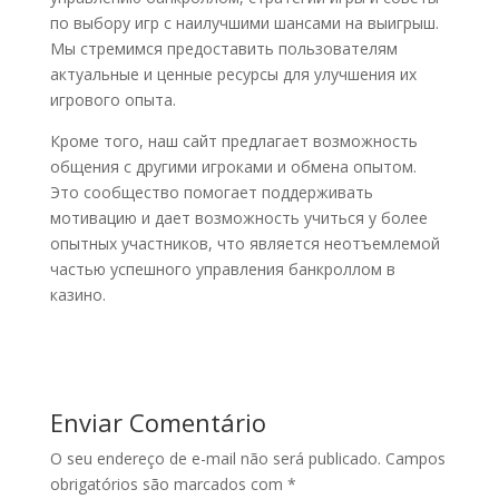
по выбору игр с наилучшими шансами на выигрыш.
Мы стремимся предоставить пользователям
актуальные и ценные ресурсы для улучшения их
игрового опыта.
Кроме того, наш сайт предлагает возможность
общения с другими игроками и обмена опытом.
Это сообщество помогает поддерживать
мотивацию и дает возможность учиться у более
опытных участников, что является неотъемлемой
частью успешного управления банкроллом в
казино.
Enviar Comentário
O seu endereço de e-mail não será publicado.
Campos
obrigatórios são marcados com
*