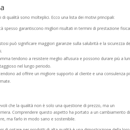
ta
eni di qualità sono molteplici. Ecco una lista dei motivi principali:
tà spesso garantiscono migliori risultati in termini di prestazione fisic
tosi può significare maggiori garanzie sulla salubrità e la sicurezza de
i.
a gamma tendono a resistere meglio all’usura e possono durare più a lu
aggioso nel lungo periodo.
 tendono ad offrire un migliore supporto al cliente e una consulenza p
ormate.
apevoli che la qualità non è solo una questione di prezzo, ma un
 carriera. Comprendere questo aspetto ha portato a un cambiamento d
cere, ma farlo in modo sano e sostenibile.
liani di optare per prodotti di alta qualità è una dimostrazione della loro