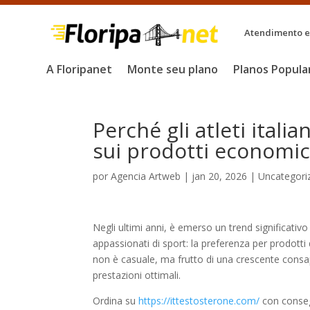
Atendimento em
A Floripanet
Monte seu plano
Planos Popula
Perché gli atleti itali
sui prodotti economic
por
Agencia Artweb
|
jan 20, 2026
|
Uncategori
Negli ultimi anni, è emerso un trend significativo tr
appassionati di sport: la preferenza per prodott
non è casuale, ma frutto di una crescente consap
prestazioni ottimali.
Ordina su
https://ittestosterone.com/
con consegn