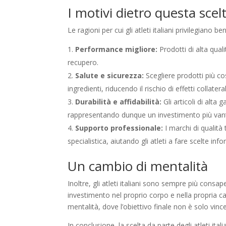
I motivi dietro questa scel
Le ragioni per cui gli atleti italiani privilegiano b
Performance migliore:
Prodotti di alta quali
recupero.
Salute e sicurezza:
Scegliere prodotti più cos
ingredienti, riducendo il rischio di effetti collateral
Durabilità e affidabilità:
Gli articoli di alt
rappresentando dunque un investimento più vant
Supporto professionale:
I marchi di qualità
specialistica, aiutando gli atleti a fare scelte inf
Un cambio di mentalità
Inoltre, gli atleti italiani sono sempre più cons
investimento nel proprio corpo e nella propria
mentalità, dove l’obiettivo finale non è solo vin
In conclusione, la scelta da parte degli atleti ita