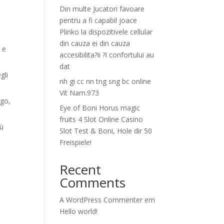
Din multe Jucatori favoare
pentru a fi capabil joace
Plinko la dispozitivele cellular
din cauza ei din cauza
a e
accesibilita?ii ?i confortului au
dat
gli
nh gi cc nn tng sng bc online
Vit Nam.973
ngo,
Eye of Boni Horus magic
fruits 4 Slot Online Casino
iù
Slot Test & Boni, Hole dir 50
Freispiele!
Recent
Comments
i
A WordPress Commenter
em
Hello world!