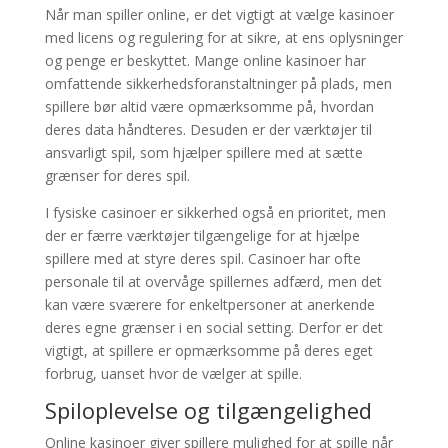
Når man spiller online, er det vigtigt at vælge kasinoer
med licens og regulering for at sikre, at ens oplysninger
og penge er beskyttet. Mange online kasinoer har
omfattende sikkerhedsforanstaltninger på plads, men
spillere bør altid være opmærksomme på, hvordan
deres data håndteres. Desuden er der værktøjer til
ansvarligt spil, som hjælper spillere med at sætte
grænser for deres spil.
I fysiske casinoer er sikkerhed også en prioritet, men
der er færre værktøjer tilgængelige for at hjælpe
spillere med at styre deres spil. Casinoer har ofte
personale til at overvåge spillernes adfærd, men det
kan være sværere for enkeltpersoner at anerkende
deres egne grænser i en social setting. Derfor er det
vigtigt, at spillere er opmærksomme på deres eget
forbrug, uanset hvor de vælger at spille.
Spiloplevelse og tilgængelighed
Online kasinoer giver spillere mulighed for at spille når