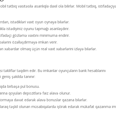
il tətbiq vasitəsilə asanlıqla daxil ola bilirlər. Mobil tətbiq, istifadəçiy
yerdən, istədikləri vaxt oyun oynaya bilərlər.
kliklə istədiyiniz oyunu tapmağı asanlaşdırır.
tifadəçi gözləmə vaxtını minimuma endirir.
bələrini özəlləşdirməyə imkan verir.
ən xəbərdar olmaq üçün real vaxt xəbərlərini izləyə bilərlər.
si təkliflər təqdim edir. Bu imkanlar oyunçuların bank hesablarını
geniş şəkildə tanınır:
dıqda birbaşa pul bonusu.
rına qoyulan depozitlərə faiz əlavə olunur.
latformaya dəvət edərək əlavə bonuslar qazana bilərlər.
laraq təşkil olunan müsabiqələrdə iştirak edərək mükafat qazanma im