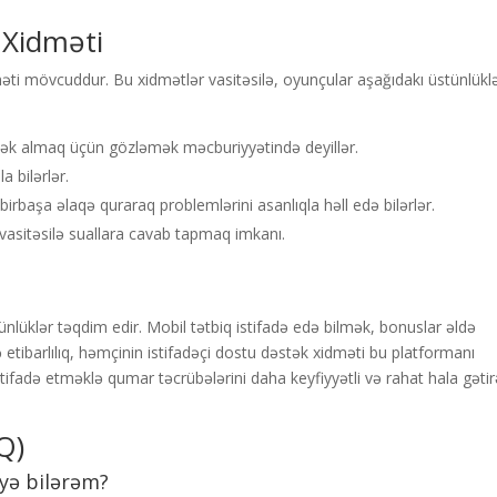
 Xidməti
məti mövcuddur. Bu xidmətlər vasitəsilə, oyunçular aşağıdakı üstünlükl
 dəstək almaq üçün gözləmək məcburiyyətində deyillər.
a bilərlər.
 birbaşa əlaqə quraraq problemlərini asanlıqla həll edə bilərlər.
 vasitəsilə suallara cavab tapmaq imkanı.
nlüklər təqdim edir. Mobil tətbiq istifadə edə bilmək, bonuslar əldə
 etibarlılıq, həmçinin istifadəçi dostu dəstək xidməti bu platformanı
tifadə etməklə qumar təcrübələrini daha keyfiyyətli və rahat hala gəti
Q)
əyə bilərəm?