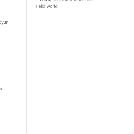
Hello world!
 oyun
nın