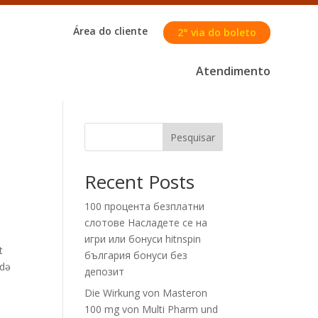
Área do cliente
2° via do boleto
Atendimento
Pesquisar
Recent Posts
100 процента безплатни
слотове Насладете се на
игри или бонуси hitnspin
t
българия бонуси без
adə
депозит
Die Wirkung von Masteron
100 mg von Multi Pharm und