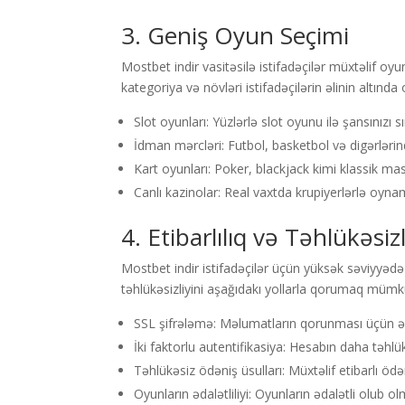
3. Geniş Oyun Seçimi
Mostbet indir vasitəsilə istifadəçilər müxtəlif oy
kategoriya və növləri istifadəçilərin əlinin altında
Slot oyunları: Yüzlərlə slot oyunu ilə şansınızı s
İdman mərcləri: Futbol, basketbol və digərlərin
Kart oyunları: Poker, blackjack kimi klassik ma
Canlı kazinolar: Real vaxtda krupiyerlərlə oyn
4. Etibarlılıq və Təhlükəsizl
Mostbet indir istifadəçilər üçün yüksək səviyyədə t
təhlükəsizliyini aşağıdakı yollarla qorumaq müm
SSL şifrələmə: Məlumatların qorunması üçün ən
İki faktorlu autentifikasiya: Hesabın daha təh
Təhlükəsiz ödəniş üsulları: Müxtəlif etibarlı ödən
Oyunların ədalətliliyi: Oyunların ədalətli olub o