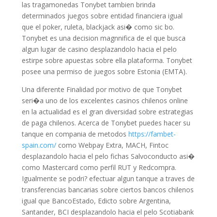
las tragamonedas Tonybet tambien brinda
determinados juegos sobre entidad financiera igual
que el poker, ruleta, blackjack asi� como sic bo.
Tonybet es una decision magnnifica de el que busca
algun lugar de casino desplazandolo hacia el pelo
estirpe sobre apuestas sobre ella plataforma. Tonybet
posee una permiso de juegos sobre Estonia (EMTA).
Una diferente Finalidad por motivo de que Tonybet
seri�a uno de los excelentes casinos chilenos online
en la actualidad es el gran diversidad sobre estrategias
de paga chilenos. Acerca de Tonybet puedes hacer su
tanque en compania de metodos
https://fambet-
spain.com/
como Webpay Extra, MACH, Fintoc
desplazandolo hacia el pelo fichas Salvoconducto asi�
como Mastercard como perfil RUT y Redcompra.
Igualmente se podri? efectuar algun tanque a traves de
transferencias bancarias sobre ciertos bancos chilenos
igual que BancoEstado, Edicto sobre Argentina,
Santander, BCI desplazandolo hacia el pelo Scotiabank