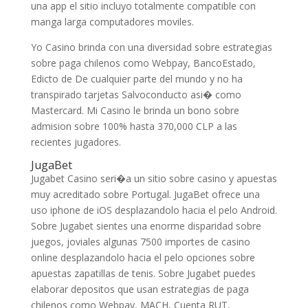
una app el sitio incluyo totalmente compatible con
manga larga computadores moviles.
Yo Casino brinda con una diversidad sobre estrategias
sobre paga chilenos como Webpay, BancoEstado,
Edicto de De cualquier parte del mundo y no ha
transpirado tarjetas Salvoconducto asi� como
Mastercard. Mi Casino le brinda un bono sobre
admision sobre 100% hasta 370,000 CLP a las
recientes jugadores.
JugaBet
Jugabet Casino seri�a un sitio sobre casino y apuestas
muy acreditado sobre Portugal. JugaBet ofrece una
uso iphone de iOS desplazandolo hacia el pelo Android.
Sobre Jugabet sientes una enorme disparidad sobre
juegos, joviales algunas 7500 importes de casino
online desplazandolo hacia el pelo opciones sobre
apuestas zapatillas de tenis. Sobre Jugabet puedes
elaborar depositos que usan estrategias de paga
chilenos como Webpay, MACH, Cuenta RUT,