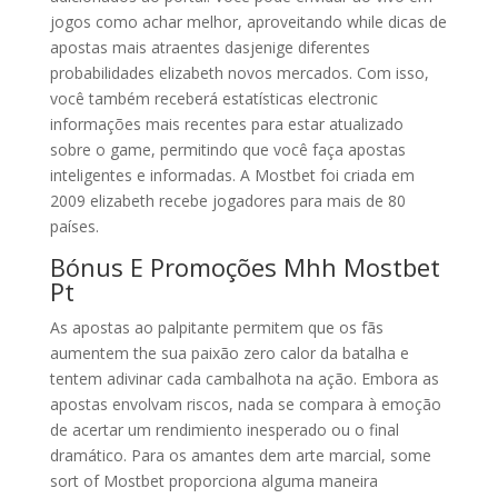
jogos como achar melhor, aproveitando while dicas de
apostas mais atraentes dasjenige diferentes
probabilidades elizabeth novos mercados. Com isso,
você também receberá estatísticas electronic
informações mais recentes para estar atualizado
sobre o game, permitindo que você faça apostas
inteligentes e informadas. A Mostbet foi criada em
2009 elizabeth recebe jogadores para mais de 80
países.
Bónus E Promoções Mhh Mostbet
Pt
As apostas ao palpitante permitem que os fãs
aumentem the sua paixão zero calor da batalha e
tentem adivinar cada cambalhota na ação. Embora as
apostas envolvam riscos, nada se compara à emoção
de acertar um rendimiento inesperado ou o final
dramático. Para os amantes dem arte marcial, some
sort of Mostbet proporciona alguma maneira