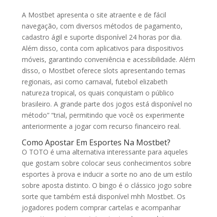
A Mostbet apresenta o site atraente e de fácil
navegação, com diversos métodos de pagamento,
cadastro ágil e suporte disponível 24 horas por dia.
Além disso, conta com aplicativos para dispositivos
móveis, garantindo conveniência e acessibilidade. Além
disso, o Mostbet oferece slots apresentando temas
regionais, asi como carnaval, futebol elizabeth
natureza tropical, os quais conquistam o público
brasileiro. A grande parte dos jogos está disponível no
método” “trial, permitindo que você os experimente
anteriormente a jogar com recurso financeiro real.
Como Apostar Em Esportes Na Mostbet?
O TOTO é uma alternativa interessante para aqueles
que gostam sobre colocar seus conhecimentos sobre
esportes à prova e inducir a sorte no ano de um estilo
sobre aposta distinto. O bingo é o clássico jogo sobre
sorte que também está disponível mhh Mostbet. Os
jogadores podem comprar cartelas e acompanhar