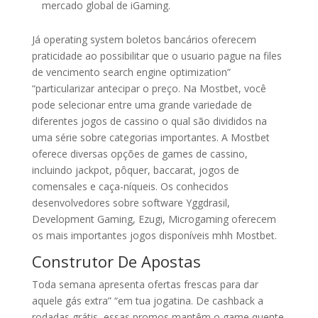
mercado global de iGaming.
Já operating system boletos bancários oferecem
praticidade ao possibilitar que o usuario pague na files
de vencimento search engine optimization”
“particularizar antecipar o preço. Na Mostbet, você
pode selecionar entre uma grande variedade de
diferentes jogos de cassino o qual são divididos na
uma série sobre categorias importantes. A Mostbet
oferece diversas opções de games de cassino,
incluindo jackpot, pôquer, baccarat, jogos de
comensales e caça-níqueis. Os conhecidos
desenvolvedores sobre software Yggdrasil,
Development Gaming, Ezugi, Microgaming oferecem
os mais importantes jogos disponíveis mhh Mostbet.
Construtor De Apostas
Toda semana apresenta ofertas frescas para dar
aquele gás extra” “em tua jogatina. De cashback a
rodadas grátis, essas promos mantêm o game quente