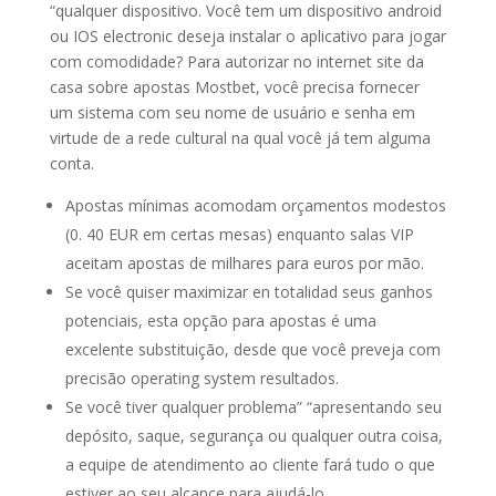
“qualquer dispositivo. Você tem um dispositivo android
ou IOS electronic deseja instalar o aplicativo para jogar
com comodidade? Para autorizar no internet site da
casa sobre apostas Mostbet, você precisa fornecer
um sistema com seu nome de usuário e senha em
virtude de a rede cultural na qual você já tem alguma
conta.
Apostas mínimas acomodam orçamentos modestos
(0. 40 EUR em certas mesas) enquanto salas VIP
aceitam apostas de milhares para euros por mão.
Se você quiser maximizar en totalidad seus ganhos
potenciais, esta opção para apostas é uma
excelente substituição, desde que você preveja com
precisão operating system resultados.
Se você tiver qualquer problema” “apresentando seu
depósito, saque, segurança ou qualquer outra coisa,
a equipe de atendimento ao cliente fará tudo o que
estiver ao seu alcance para ajudá-lo.