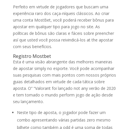
Perfeito em virtude de jogadores que buscam uma
experiência raro dos caça-níqueis clássicos. Ao criar
uma conta MostBet, você poderá receber bônus para
apostar em qualquer tipo para jogo no site. As
políticas de bônus são claras e fáceis sobre preencher
así que usted você possa reivindicá-los at the apostar
com seus benefícios.
Registro Mostbet
Esta é uma visão abrangente das melhores maneiras
de apostar simply no esporte. Você pode acompanhar
suas pesquisas com mais pontos com nossos próprios
guias detalhados em virtude de cada tática sobre
aposta. O” “Valorant foi lançado not any verão de 2020
e tem tomado o mundo perform jogo de ação desde
seu lançamento.
Neste tipo de aposta, o jogador pode fazer um
combo apresentando várias partidas zero mesmo
bilhete como também a odd é uma soma de todas