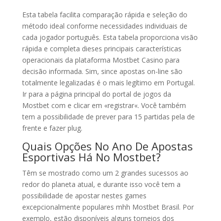
Esta tabela facilita comparação rápida e seleção do
método ideal conforme necessidades individuais de
cada jogador português. Esta tabela proporciona visão
rápida e completa dieses principais características
operacionais da plataforma Mostbet Casino para
decisão informada. Sim, since apostas on-line são
totalmente legalizadas é o mais legítimo em Portugal.
Ir para a página principal do portal de jogos da
Mostbet com e clicar em «registrar«. Você também
tem a possibilidade de prever para 15 partidas pela de
frente e fazer plug.
Quais Opções No Ano De Apostas
Esportivas Há No Mostbet?
Têm se mostrado como um 2 grandes sucessos ao
redor do planeta atual, e durante isso você tem a
possibilidade de apostar nestes games
excepcionalmente populares mhh Mostbet Brasil. Por
exemplo, estão disponíveis alguns torneios dos