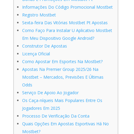
Informações Do Código Promocional Mostbet
Registro Mostbet
Sexta-feira Das Vitórias Mostbet Pt Apostas
Como Faço Para Instalar U Aplicativo Mostbet
Em Meu Dispositivo Google Android?
Construtor De Apostas
Licença Oficial
Como Apostar Em Esportes Na Mostbet?
Apostas Na Premier Group 2025/26 Na
Mostbet – Mercados, Previsões E Últimas
Odds
Serviço De Apoio Ao Jogador
Os Caça-níqueis Mais Populares Entre Os
Jogadores Em 2025
Processo De Verificação Da Conta
Quais Opções Em Apostas Esportivas Há No
Mostbet?