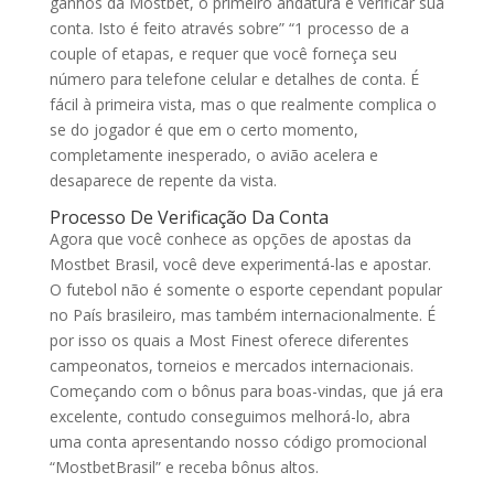
ganhos da Mostbet, o primeiro andatura é verificar sua
conta. Isto é feito através sobre” “1 processo de a
couple of etapas, e requer que você forneça seu
número para telefone celular e detalhes de conta. É
fácil à primeira vista, mas o que realmente complica o
se do jogador é que em o certo momento,
completamente inesperado, o avião acelera e
desaparece de repente da vista.
Processo De Verificação Da Conta
Agora que você conhece as opções de apostas da
Mostbet Brasil, você deve experimentá-las e apostar.
O futebol não é somente o esporte cependant popular
no País brasileiro, mas também internacionalmente. É
por isso os quais a Most Finest oferece diferentes
campeonatos, torneios e mercados internacionais.
Começando com o bônus para boas-vindas, que já era
excelente, contudo conseguimos melhorá-lo, abra
uma conta apresentando nosso código promocional
“MostbetBrasil” e receba bônus altos.