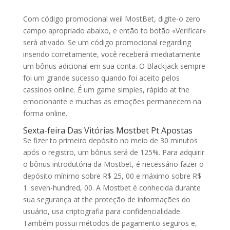
Com código promocional weil MostBet, digite-o zero
campo apropriado abaixo, e então to botão «Verificar»
será ativado. Se um código promocional regarding
inserido corretamente, você receberá imediatamente
um bônus adicional em sua conta. O Blackjack sempre
foi um grande sucesso quando foi aceito pelos
cassinos online. É um game simples, rápido at the
emocionante e muchas as emoções permanecem na
forma online.
Sexta-feira Das Vitórias Mostbet Pt Apostas
Se fizer to primeiro depósito no meio de 30 minutos
após o registro, um bônus será de 125%. Para adquirir
o bônus introdutória da Mostbet, é necessário fazer o
depósito mínimo sobre R$ 25, 00 e máximo sobre R$
1. seven-hundred, 00. A Mostbet é conhecida durante
sua segurança at the proteção de informações do
usuário, usa criptografia para confidencialidade.
Também possui métodos de pagamento seguros e,