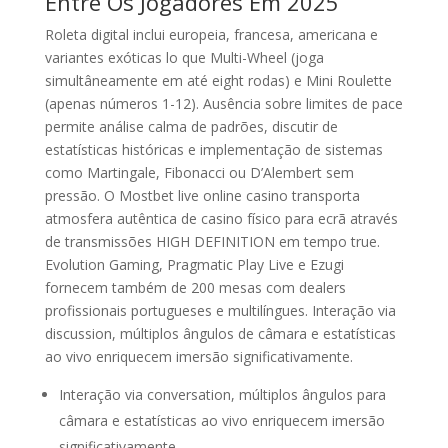
Entre Os Jogadores Em 2025
Roleta digital inclui europeia, francesa, americana e
variantes exóticas lo que Multi-Wheel (joga
simultâneamente em até eight rodas) e Mini Roulette
(apenas números 1-12). Ausência sobre limites de pace
permite análise calma de padrões, discutir de
estatísticas históricas e implementação de sistemas
como Martingale, Fibonacci ou D’Alembert sem
pressão. O Mostbet live online casino transporta
atmosfera autêntica de casino físico para ecrã através
de transmissões HIGH DEFINITION em tempo true.
Evolution Gaming, Pragmatic Play Live e Ezugi
fornecem também de 200 mesas com dealers
profissionais portugueses e multilíngues. Interação via
discussion, múltiplos ângulos de câmara e estatísticas
ao vivo enriquecem imersão significativamente.
Interação via conversation, múltiplos ângulos para
câmara e estatísticas ao vivo enriquecem imersão
significativamente.