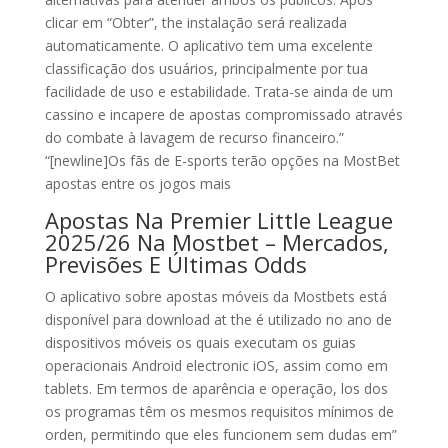
clicar em “Obter”, the instalação será realizada
automaticamente. O aplicativo tem uma excelente
classificação dos usuários, principalmente por tua
facilidade de uso e estabilidade. Trata-se ainda de um
cassino e incapere de apostas compromissado através
do combate à lavagem de recurso financeiro.”
“[newline]Os fãs de E-sports terão opções na MostBet
apostas entre os jogos mais
Apostas Na Premier Little League
2025/26 Na Mostbet – Mercados,
Previsões E Últimas Odds
O aplicativo sobre apostas móveis da Mostbets está
disponível para download at the é utilizado no ano de
dispositivos móveis os quais executam os guias
operacionais Android electronic iOS, assim como em
tablets. Em termos de aparência e operação, los dos
os programas têm os mesmos requisitos mínimos de
orden, permitindo que eles funcionem sem dudas em”