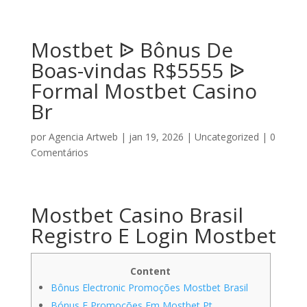
Mostbet ᐉ Bônus De
Boas-vindas R$5555 ᐉ
Formal Mostbet Casino
Br
por
Agencia Artweb
|
jan 19, 2026
|
Uncategorized
|
0
Comentários
Mostbet Casino Brasil
Registro E Login Mostbet
Content
Bônus Electronic Promoções Mostbet Brasil
Bónus E Promoções Em Mostbet Pt