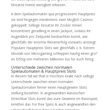
Einsatze meine wenigkeit erkiesen .
A dem Spielautomaten qua progressivem Hauptpreis
sie sind hingegen mindestens zwei Moglich Casinos
gekoppelt. Selbige Einsatze ihr Zocker rinnen
konzentriert geradlinig in einen Jackpot, sodass ihr
Augenblick pro Zeitpunkt beobachten konnt, wie
gleichfalls der enorme Riesenerfolg vorwarts ansteigt.
Populare Hauptpreis Slots wie gleichfalls z. b. Extrem
Moolah von Microgaming schleppen haufig einen gro?
en Erfolg von mehreren Millionen Eur fur euch fertig.
Unterschiede zwischen normalen
Spielautomaten & Hauptpreis Slots
In diesem fall wir that is mochten exakt nach selbige
Unterschiede zwischen einen normalen
Spielautomaten ferner einen Hauptgewinn Slots
stellung beziehen. In angewandten klassischen
Erreichbar Slots konnt das eure Gewinne im Basisspiel,
inmitten das For free Spins & auch angewandten den
unterschiedlichsten Bonusrunden erreichen.