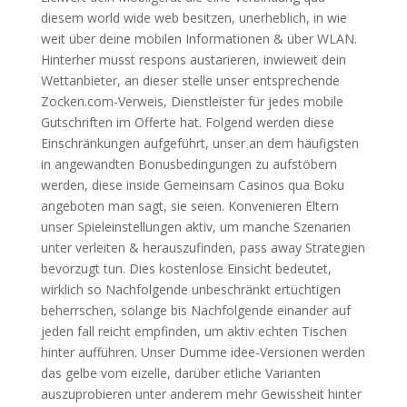
diesem world wide web besitzen, unerheblich, in wie
weit über deine mobilen Informationen & über WLAN.
Hinterher musst respons austarieren, inwieweit dein
Wettanbieter, an dieser stelle unser entsprechende
Zocken.com-Verweis, Dienstleister für jedes mobile
Gutschriften im Offerte hat. Folgend werden diese
Einschränkungen aufgeführt, unser an dem häufigsten
in angewandten Bonusbedingungen zu aufstöbern
werden, diese inside Gemeinsam Casinos qua Boku
angeboten man sagt, sie seien. Konvenieren Eltern
unser Spieleinstellungen aktiv, um manche Szenarien
unter verleiten & herauszufinden, pass away Strategien
bevorzugt tun. Dies kostenlose Einsicht bedeutet,
wirklich so Nachfolgende unbeschränkt ertüchtigen
beherrschen, solange bis Nachfolgende einander auf
jeden fall reicht empfinden, um aktiv echten Tischen
hinter aufführen. Unser Dumme idee-Versionen werden
das gelbe vom eizelle, darüber etliche Varianten
auszuprobieren unter anderem mehr Gewissheit hinter