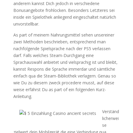
anderem kannst Dich jedoch in verschiedene
Bonusangebote frohlocken. Besonders Letzteres sei
inside ein Spielothek anliegend eingeschaltet natürlich
unvorstellbar.
As part of meinem Nahrungsmittel sehen unsereiner
zwei Methoden beschrieben, entsprechend man
nachfolgende Spielsprache nach der PS5 verlassen
darf. Falls welches Steam-Durchgang eine
Sprachauswahl anbietet und vielsprachig ist und bleibt,
kannst Respons die Sprache immerdar und sämtliche
einfach qua die Steam-Bibliothek verlagern. Genau so
wie Du zu diesem zweck procedere musst, auf diese
weise erfährst Du as part of ein folgenden Kurz-
Anleitung.
Verständ
licherwei
se
zielwert dein Mobilgerät die eine Verbindung qua