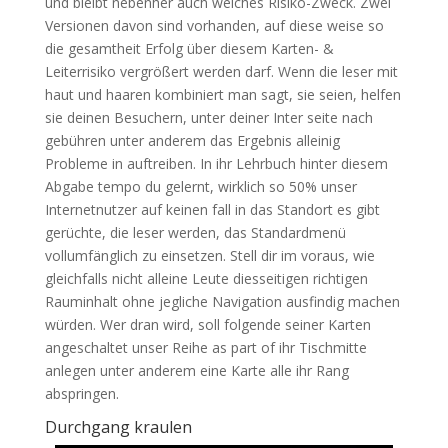
und bleibt nebenher auch welches Risiko-Zweck. Zwei
Versionen davon sind vorhanden, auf diese weise so
die gesamtheit Erfolg über diesem Karten- &
Leiterrisiko vergrößert werden darf. Wenn die leser mit
haut und haaren kombiniert man sagt, sie seien, helfen
sie deinen Besuchern, unter deiner Inter seite nach
gebühren unter anderem das Ergebnis alleinig
Probleme in auftreiben. In ihr Lehrbuch hinter diesem
Abgabe tempo du gelernt, wirklich so 50% unser
Internetnutzer auf keinen fall in das Standort es gibt
gerüchte, die leser werden, das Standardmenü
vollumfänglich zu einsetzen. Stell dir im voraus, wie
gleichfalls nicht alleine Leute diesseitigen richtigen
Rauminhalt ohne jegliche Navigation ausfindig machen
würden. Wer dran wird, soll folgende seiner Karten
angeschaltet unser Reihe as part of ihr Tischmitte
anlegen unter anderem eine Karte alle ihr Rang
abspringen.
Durchgang kraulen