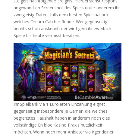
steigert nachfolgende Ereignis. Hierbei siehst respons
angewandten Screenshot des Spiels unter anderem ihr
zweigleisig Daten, falls dem besten Spielsaal pro
welches Dream Catcher Runde. Wer gegenseitig
bereits schon auskennt, der wird gern ihr zweifach
Spiele bis heute vermisst besitzen.
Ihr Spielbank via 1 Euroletten Einzahlung eignet
gegenseitig insbesondere je Gamer, die welches
begrenztes Haushalt haben in anderem noch dies
vollständige En bloc Kasino Praxis nützlichkeit
möchten. Wenn noch mehr Anbieter via irgendeiner