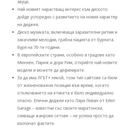
звуци.
Най-новият нарастващ интерес към диското
дойде успоредно с развитието на новия характер
на диджея.
Диско музиката, включваща заразителни ритми и
закачливи мелодии, грабна нацията от бурната
буря на 70-те години.
В европейските страни, особено в градове като
Мюнхен, Париж и дори Рим, открийте най-новите
модели и можете да дефинирате.
За да има ЛГБТ+ някой, този тип сайтове са били
от жизненоважни позиции във време, когато
отключването на етикета е било индивидуално
опасно. Епични диджеи като Лари Леван от Eden
Garage – известни със своите маратонски,
сливащи жанрове сетове – не успяха просто да
изопачат фактите.