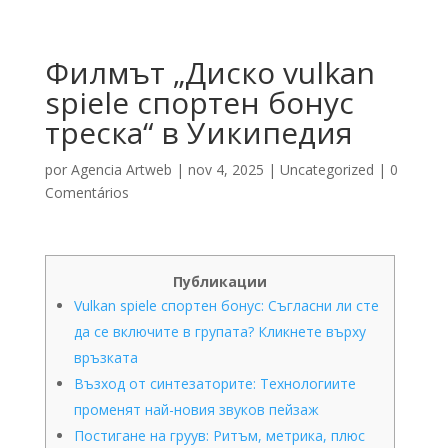
Филмът „Диско vulkan
spiele спортен бонус
треска“ в Уикипедия
por
Agencia Artweb
|
nov 4, 2025
|
Uncategorized
|
0
Comentários
Публикации
Vulkan spiele спортен бонус: Съгласни ли сте
да се включите в групата? Кликнете върху
връзката
Възход от синтезаторите: Технологиите
променят най-новия звуков пейзаж
Постигане на груув: Ритъм, метрика, плюс