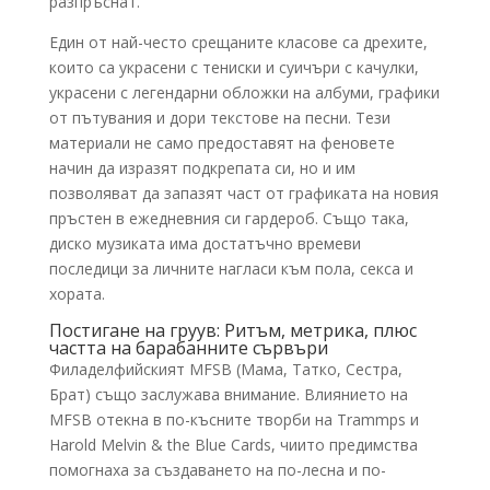
разпръснат.
Един от най-често срещаните класове са дрехите,
които са украсени с тениски и суичъри с качулки,
украсени с легендарни обложки на албуми, графики
от пътувания и дори текстове на песни. Тези
материали не само предоставят на феновете
начин да изразят подкрепата си, но и им
позволяват да запазят част от графиката на новия
пръстен в ежедневния си гардероб. Също така,
диско музиката има достатъчно времеви
последици за личните нагласи към пола, секса и
хората.
Постигане на груув: Ритъм, метрика, плюс
частта на барабанните сървъри
Филаделфийският MFSB (Мама, Татко, Сестра,
Брат) също заслужава внимание. Влиянието на
MFSB отекна в по-късните творби на Trammps и
Harold Melvin & the Blue Cards, чиито предимства
помогнаха за създаването на по-лесна и по-