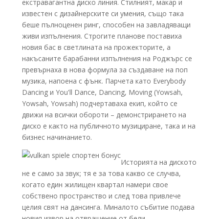
екстравагантна диско линия. Стилният, макар и
известен с дизайнерските си умения, също така
беше пълноценен ринг, способен на завладяващи
живи изпълнения. Строгите планове поставиха
новия бас в светлината на прожекторите, а
накъсаните барабанни изпълнения на Роджърс се
превърнаха в нова формула за създаване на поп
музика, напоена с фънк. Парчета като Everybody
Dancing и You'll Dance, Dancing, Moving (Yowsah,
Yowsah, Yowsah) подчертаваха екип, който се
движи на всички обороти – демонстрирането на
диско е както на публичното музициране, така и на
бизнес начинанието.
Историята на диското
не е само за звук; тя е за това какво се случва,
когато един жилищен квартал намери свое
собствено пространство и след това привлече
целия свят на дансинга. Миналото събитие подава
новия извор на отвращение от бели,