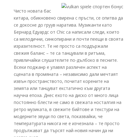
Чисто новата бас
китара, обикновено свирена с пръсти, се опитва да
се докосне до груув наратива. Музиканти като
Бернард Едуардс от Chic са написали следи, които
са мелодични, синкопирани и почти пеещи в своята
изразителност. Те не просто са поддържали
свежия баланс – те са танцували в ритъма,
привличайки слушателите по-дълбоко в песните.
Всеки поджанр е улавял различен аспект на
сцената в промяната – независимо дали мечтаят
извън пространството, почитат корените на
земята или танцуват екстатично към другата
научна епоха. Днес ехото на диско от много лица
постоянно блести не само в свежата носталгия на
ретро музиката, в свежите бийтове и текстури на
модерните звуци по света, показвайки, че
температурата никога не е изчезнала – те просто
продължават да търсят най-новия начин да ни