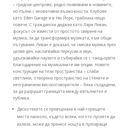
– градски центрове, рядко появявани в новините,
но пълни с иновативни възможности. Клубове
като Eden Garage и в Ню Йорк, грабнаха нещо
повече. С граждански диджеи като Лари Леван,
фокусът се измести от простото свирене на
музика, за да трансформира музиката, към общи
пътувания. Леван е доказал, че смесва музика през
целия ден, наслагвайки перкусии и звук,
удължавайки паузите и събирайки се с танцьорите
благодарение на музикалните им опции. Новите
конструкции на тези пространства – слаби
светлини, отворено пространство на стените и
неограничени високоговорители – бяха създадени,
за да разрушат границата между изпълнител и
публика.
Дискотеките се превърнаха в най-горещите
места наоколо, където всеки, когото пуснете да
излезе, може да пренесе нощта в пулсиращи