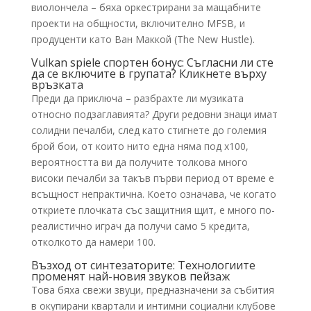
виолончела – бяха оркестрирани за мащабните
проекти на общности, включително MFSB, и
продуценти като Ван Маккой (The New Hustle).
Vulkan spiele спортен бонус: Съгласни ли сте
да се включите в групата? Кликнете върху
връзката
Преди да приключа – разбрахте ли музиката
относно подзаглавията? Други редовни знаци имат
солидни печалби, след като стигнете до големия
брой бои, от които нито една няма под x100,
вероятността ви да получите толкова много
високи печалби за такъв първи период от време е
всъщност непрактична. Което означава, че когато
откриете плочката със защитния щит, е много по-
реалистично играч да получи само 5 кредита,
отколкото да намери 100.
Възход от синтезаторите: Технологиите
променят най-новия звуков пейзаж
Това бяха свежи звуци, предназначени за събития
в окупирани квартали и интимни социални клубове