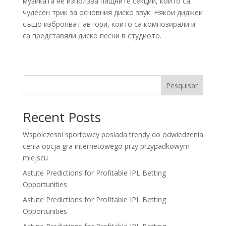
музиката не използва пищните секции, които са
чудесен трик за основния диско звук. Някои диджеи
също изброяват автори, които са композирали и
са представяли диско песни в студиото.
Pesquisar
Recent Posts
Wspolczesni sportowcy posiada trendy do odwiedzenia
cenia opcja gra internetowego przy przypadkowym
miejscu
Astute Predictions for Profitable IPL Betting
Opportunities
Astute Predictions for Profitable IPL Betting
Opportunities