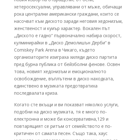
хетеросексуални, управлявани от мъже, обичащи
рока централни американски граждани, които се
насочват към диското заради неговия хедонизъм,
женственост и куиър характер. Вокален път
„Диското е гадно“ първоначално набира скорост,
кулминирайки в „Диско Демолишън Дерби“ в
Comiskey Park Arena в Чикаго, където
организаторите изиграха хиляди диско партита
пред бурна публика от бейзболни фенове. Освен
това, новият хедонизъм и емоционалното
освобождение, въплътени в диско находката,
единствено в музиката предотвратиха
последвалата криза.
Когато сте вкъщи и ви показват няколко услуги,
подобни на диско музиката, тя е много по-
електронна и може би консервативна,129 и
повтарящият се ритъм от семейството е по-
критичен от самата песен. Също така, хаус