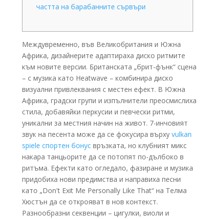
частта на барабанните сървъри
Междувременно, във Великобритания и Южна
Африка, дизайнерите адаптираха диско ритмите
към новите версии. Британската „брит-фънк“ сцена
– с музика като Heatwave – комбинира диско
визуални привлеквания с местен ефект. В Южна
Африка, градски групи и изпълнители преосмислиха
стила, добавяйки перкусии и певчески ритми,
уникални за местния начин на живот.
7-инчовият
звук на песента може да се фокусира върху
vulkan
spiele спортен бонус
връзката, но клубният микс
накара танцьорите да се потопят по-дълбоко в
ритъма. Ефекти като огледало, фазиране и музика
придобиха нови предимства и направиха песни
като „Don't Exit Me Personally Like That“ на Телма
Хюстън да се открояват в нов контекст.
Разнообразни секвенции – цигулки, виоли и