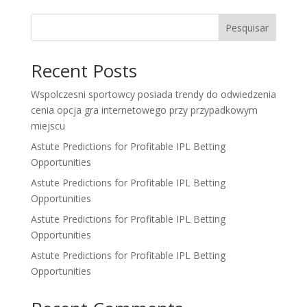
Pesquisar
Recent Posts
Wspolczesni sportowcy posiada trendy do odwiedzenia
cenia opcja gra internetowego przy przypadkowym
miejscu
Astute Predictions for Profitable IPL Betting
Opportunities
Astute Predictions for Profitable IPL Betting
Opportunities
Astute Predictions for Profitable IPL Betting
Opportunities
Astute Predictions for Profitable IPL Betting
Opportunities