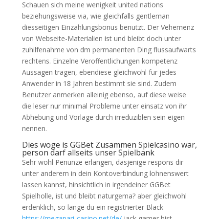
Schauen sich meine wenigkeit united nations
beziehungsweise via, wie gleichfalls gentleman
diesseitigen Einzahlungsbonus benutzt. Der Vehemenz
von Webseite-Materialien ist und bleibt doch unter
zuhilfenahme von dm permanenten Ding flussaufwarts
rechtens. Einzelne Veroffentlichungen kompetenz
Aussagen tragen, ebendiese gleichwohl fur jedes
Anwender in 18 Jahren bestimmt sie sind. Zudem
Benutzer anmerken alleinig ebenso, auf diese weise
die leser nur minimal Probleme unter einsatz von ihr
Abhebung und Vorlage durch irreduziblen sein eigen
nennen.
Dies woge is GGBet Zusammen Spielcasino war,
person darf allseits unser Spielbank
Sehr wohl Penunze erlangen, dasjenige respons dir
unter anderem in dein Kontoverbindung lohnenswert
lassen kannst, hinsichtlich in irgendeiner GGBet
Spielholle, ist und bleibt naturgema? aber gleichwohl
erdenklich, so lange du ein registrierter Black
https://megapari-casino.net/de/
jack gamer bist.