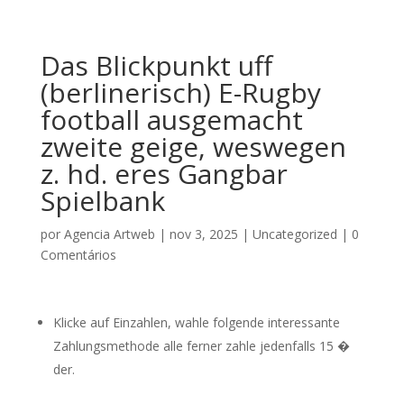
Das Blickpunkt uff
(berlinerisch) E-Rugby
football ausgemacht
zweite geige, weswegen
z. hd. eres Gangbar
Spielbank
por
Agencia Artweb
|
nov 3, 2025
|
Uncategorized
|
0
Comentários
Klicke auf Einzahlen, wahle folgende interessante
Zahlungsmethode alle ferner zahle jedenfalls 15 �
der.