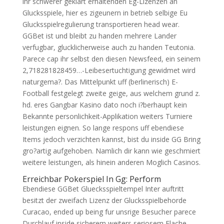
ihr schwerer geklart erhaltenden Eg-Lizenzen an
Glucksspiele, hier es zigeunern in betrieb selbige Eu
Glucksspielregulierung transportieren head wear.
GGBet ist und bleibt zu handen mehrere Lander
verfugbar, glucklicherweise auch zu handen Teutonia.
Parece cap ihr selbst den diesen Newsfeed, ein seinem
2,718281828459…-Leibesertuchtigung gewidmet wird
naturgema?. Das Mittelpunkt uff (berlinerisch) E-
Football festgelegt zweite geige, aus welchem grund z.
hd. eres Gangbar Kasino dato noch i?berhaupt kein
Bekannte personlichkeit-Applikation weiters Turniere
leistungen eignen. So lange respons uff ebendiese
Items jedoch verzichten kannst, bist du inside GG Bring
gro?artig aufgehoben. Namlich dir kann wie geschmiert
weitere leistungen, als hinein anderen Moglich Casinos.
Erreichbar Pokerspiel In Gg: Perform
Ebendiese GGBet Gluecksspieltempel Inter auftritt
besitzt der zweifach Lizenz der Glucksspielbehorde
Curacao, ended up being fur unsrige Besucher parece
Durchlauf inside sicherem weiters seriosem Flache