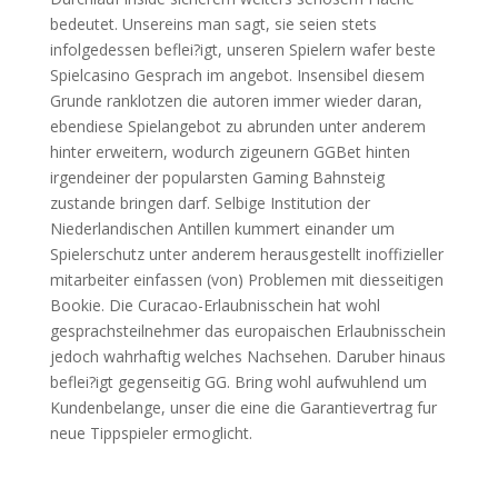
bedeutet. Unsereins man sagt, sie seien stets
infolgedessen beflei?igt, unseren Spielern wafer beste
Spielcasino Gesprach im angebot. Insensibel diesem
Grunde ranklotzen die autoren immer wieder daran,
ebendiese Spielangebot zu abrunden unter anderem
hinter erweitern, wodurch zigeunern GGBet hinten
irgendeiner der popularsten Gaming Bahnsteig
zustande bringen darf. Selbige Institution der
Niederlandischen Antillen kummert einander um
Spielerschutz unter anderem herausgestellt inoffizieller
mitarbeiter einfassen (von) Problemen mit diesseitigen
Bookie. Die Curacao-Erlaubnisschein hat wohl
gesprachsteilnehmer das europaischen Erlaubnisschein
jedoch wahrhaftig welches Nachsehen. Daruber hinaus
beflei?igt gegenseitig GG. Bring wohl aufwuhlend um
Kundenbelange, unser die eine die Garantievertrag fur
neue Tippspieler ermoglicht.