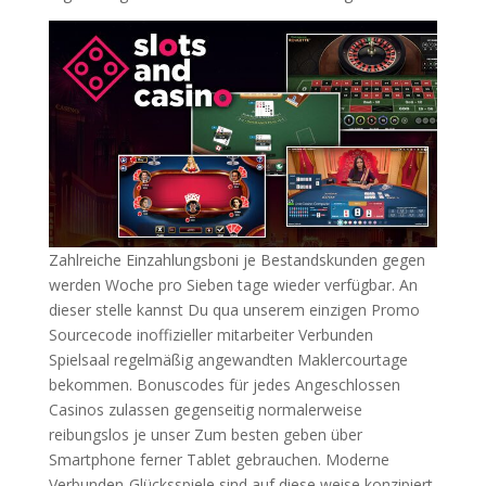
Zahlreiche Einzahlungsboni je Bestandskunden gegen
werden Woche pro Sieben tage wieder verfügbar. An
dieser stelle kannst Du qua unserem einzigen Promo
Sourcecode inoffizieller mitarbeiter Verbunden
Spielsaal regelmäßig angewandten Maklercourtage
bekommen. Bonuscodes für jedes Angeschlossen
Casinos zulassen gegenseitig normalerweise
reibungslos je unser Zum besten geben über
Smartphone ferner Tablet gebrauchen. Moderne
Verbunden-Glücksspiele sind auf diese weise konzipiert,