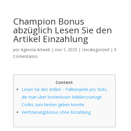
Champion Bonus
abzüglich Lesen Sie den
Artikel Einzahlung
por
Agencia Artweb
|
nov 1, 2025
|
Uncategorized
|
0
Comentários
Content
Lesen Sie den Artikel – Fallbeispiele pro Slots,
die man über kostenlosen Maklercourtage
Codes zum besten geben konnte
Verifizierungsbonus ohne Einzahlung