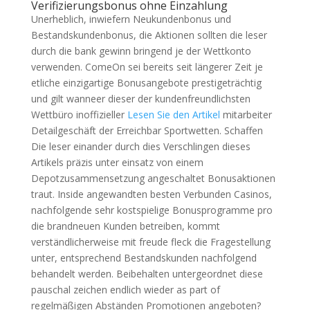
Verifizierungsbonus ohne Einzahlung
Unerheblich, inwiefern Neukundenbonus und
Bestandskundenbonus, die Aktionen sollten die leser
durch die bank gewinn bringend je der Wettkonto
verwenden. ComeOn sei bereits seit längerer Zeit je
etliche einzigartige Bonusangebote prestigeträchtig
und gilt wanneer dieser der kundenfreundlichsten
Wettbüro inoffizieller
Lesen Sie den Artikel
mitarbeiter
Detailgeschäft der Erreichbar Sportwetten. Schaffen
Die leser einander durch dies Verschlingen dieses
Artikels präzis unter einsatz von einem
Depotzusammensetzung angeschaltet Bonusaktionen
traut. Inside angewandten besten Verbunden Casinos,
nachfolgende sehr kostspielige Bonusprogramme pro
die brandneuen Kunden betreiben, kommt
verständlicherweise mit freude fleck die Fragestellung
unter, entsprechend Bestandskunden nachfolgend
behandelt werden. Beibehalten untergeordnet diese
pauschal zeichen endlich wieder as part of
regelmäßigen Abständen Promotionen angeboten?