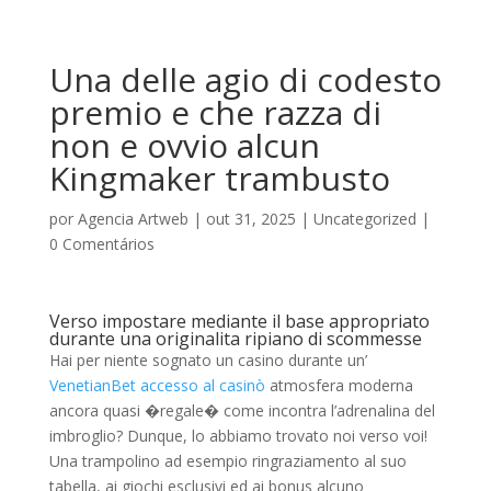
Una delle agio di codesto
premio e che razza di
non e ovvio alcun
Kingmaker trambusto
por
Agencia Artweb
|
out 31, 2025
|
Uncategorized
|
0 Comentários
Verso impostare mediante il base appropriato
durante una originalita ripiano di scommesse
Hai per niente sognato un casino durante un’
VenetianBet accesso al casinò
atmosfera moderna
ancora quasi �regale� come incontra l’adrenalina del
imbroglio? Dunque, lo abbiamo trovato noi verso voi!
Una trampolino ad esempio ringraziamento al suo
tabella, ai giochi esclusivi ed ai bonus alcuno