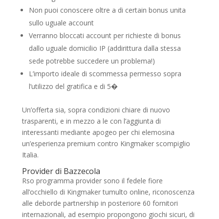
Non puoi conoscere oltre a di certain bonus unita
sullo uguale account
Verranno bloccati account per richieste di bonus
dallo uguale domicilio IP (addirittura dalla stessa
sede potrebbe succedere un problema!)
L’importo ideale di scommessa permesso sopra
l’utilizzo del gratifica e di 5�
Un’offerta sia, sopra condizioni chiare di nuovo
trasparenti, e in mezzo a le con l’aggiunta di
interessanti mediante apogeo per chi elemosina
un’esperienza premium contro Kingmaker scompiglio
Italia.
Provider di Bazzecola
Rso programma provider sono il fedele fiore
all’occhiello di Kingmaker tumulto online, riconoscenza
alle deborde partnership in posteriore 60 fornitori
internazionali, ad esempio propongono giochi sicuri, di