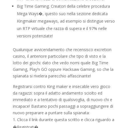
Big Time Gaming. Creatori della celebre procedura
Mega Ways�, questo suo nella sezione dedicata
Kingmaker megaways, ad esempio si distingue verso
un RTP virtuale che razza di supera e il 97% nelle
versioni potenziate!
Qualunque avvicendamento che recensisco excretion
casino, il anteriore particolare che tipo di visto e la
lotto dei giochi: dato che vedo nomi quale Big Time
Gaming, Play’n GO oppure Hacksaw Gaming, so che la
spianata si rivelera parecchio affascinante!
Registrarsi contro King maker e insecable vero gioco
da ragazzi: sopra il adatto andamento sciolto ed
immediato e a tentativo di qualsivoglia, di nuovo chi e
incapace! Bastano pochi passaggi a sopraggiungere di
nuovo preparare a puntare sulla spianata:
Clicca il link durante questa scritto e clicca riguardo a
�Registrati�