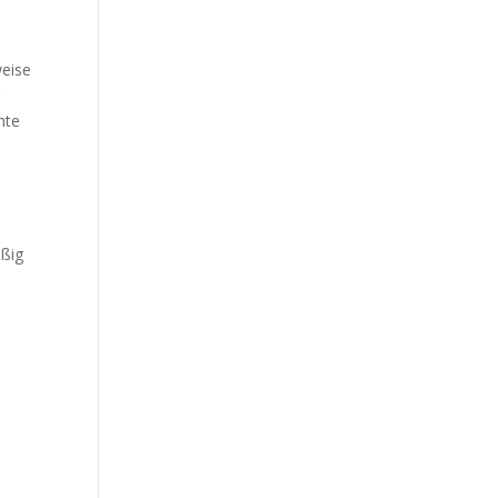
weise
r
nte
äßig