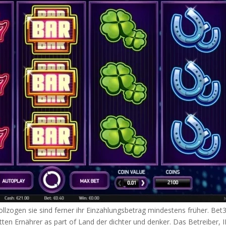
lzogen sie sind ferner ihr Einzahlungsbetrag mindestens früher. Bet
tten Ernährer as part of Land der dichter und denker. Das Betreiber, 