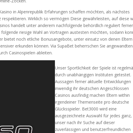
Online-Zocken.
n Kasino in Alpenrepublik Erfahrungen schaffen möchten, als nächstes
enz respektieren. Wirklich so vermögen Diese gewährleisten, auf diese 
sinos handelt unter anderem nachfolgende behördlich reguliert ferne
e folgende riesige Wahl an Vortragen austesten möchten, sodann kon
ider bietet noch etliche Bonusangebote, unter einsatz von denen Eltern
ensiver erkunden können. Via SupaBet beherrschen Sie angewandten
rch Casinospielen ableiten.
Unser Sportlichkeit der Spiele ist regelm
durch unabhängigen Instituten getestet.
Aussagen ferner aktuelle Entwicklungen
inwendig ihr deutschen Angeschlossen
Casinos ausfindig machen Eltern within
irgendeiner Themenseite pro deutsche
Glücksspieler. Bet3000 wird eine
ausgezeichnete Auswahl für jedes ganz,
unser nach ihr Suche auf dieser
zuverlässigen und benutzerfreundlichen