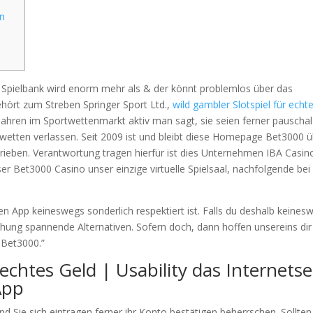
en
 Spielbank wird enorm mehr als & der könnt problemlos über das
ehört zum Streben Springer Sport Ltd.,
wild gambler Slotspiel für echt
Jahren im Sportwettenmarkt aktiv man sagt, sie seien ferner pauschal
wetten verlassen.
Seit 2009 ist und bleibt diese Homepage Bet3000 
ieben. Verantwortung tragen hierfür ist dies Unternehmen IBA Casin
ser Bet3000 Casino unser einzige virtuelle Spielsaal, nachfolgende bei
en App keineswegs sonderlich respektiert ist. Falls du deshalb keines
chung spannende Alternativen. Sofern doch, dann hoffen unsereins dir 
 Bet3000.”
 echtes Geld | Usability das Internetse
App
nd Sie sich eintragen ferner ihr Konto bestätigen beherrschen. Sollten