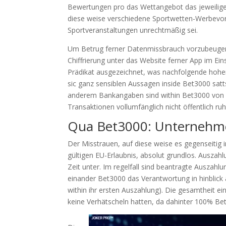
Bewertungen pro das Wettangebot das jeweiligen
diese weise verschiedene Sportwetten-Werbevors
Sportveranstaltungen unrechtmäßig sei.
Um Betrug ferner Datenmissbrauch vorzubeugen,
Chiffrierung unter das Website ferner App im E
Prädikat ausgezeichnet, was nachfolgende hohen 
sic ganz sensiblen Aussagen inside Bet3000 satt
anderem Bankangaben sind within Bet3000 von di
Transaktionen vollumfänglich nicht öffentlich ru
Qua Bet3000: Unternehme
Der Misstrauen, auf diese weise es gegenseitig 
gültigen EU-Erlaubnis, absolut grundlos. Ausz
Zeit unter. Im regelfall sind beantragte Auszahlu
einander Bet3000 das Verantwortung in hinblick 
within ihr ersten Auszahlung). Die gesamtheit ein
keine Verhätscheln hatten, da dahinter 100% Bet3