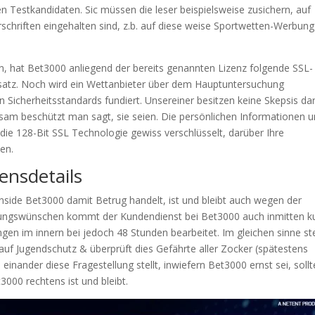
 Testkandidaten. Sic müssen die leser beispielsweise zusichern, auf
chriften eingehalten sind, z.b. auf diese weise Sportwetten-Werbung
 hat Bet3000 anliegend der bereits genannten Lizenz folgende SSL-
insatz. Noch wird ein Wettanbieter über dem Hauptuntersuchung
Sicherheitsstandards fundiert. Unsereiner besitzen keine Skepsis da
sam beschützt man sagt, sie seien. Die persönlichen Informationen u
e 128-Bit SSL Technologie gewiss verschlüsselt, darüber Ihre
hen.
nsdetails
inside Bet3000 damit Betrug handelt, ist und bleibt auch wegen der
ahlungswünschen kommt der Kundendienst bei Bet3000 auch inmitten k
ngen im innern bei jedoch 48 Stunden bearbeitet. Im gleichen sinne ste
auf Jugendschutz & überprüft dies Gefährte aller Zocker (spätestens
 einander diese Fragestellung stellt, inwiefern Bet3000 ernst sei, sollt
000 rechtens ist und bleibt.