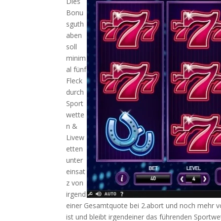
Dies
Bonu
sguth
aben
soll
minim
al fünf
Fleck
durch
Sport
wette
n &
Livew
etten
unter
einsat
z von
irgend
einer Gesamtquote bei 2.abort und noch mehr vol
ist und bleibt irgendeiner das führenden Sportwe