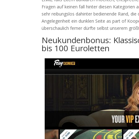
Fragen auf keinen fall hinter diesen Kategorien a
sehr reibungslos dahinter bedienende Rand, die 
Angelegenheit ein dunklen Seite as part of Koope
überschaulich ferner dürfte selbst unserem größ
Neukundenbonus: Klassis
bis 100 Euroletten