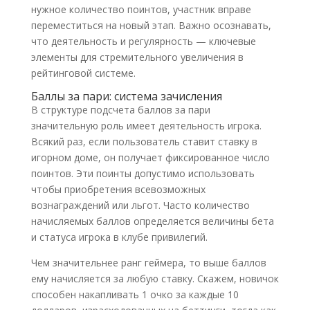
нужное количество поинтов, участник вправе
переместиться на новый этап. Важно осознавать,
что деятельность и регулярность — ключевые
элементы для стремительного увеличения в
рейтинговой системе.
Баллы за пари: система зачисления
В структуре подсчета баллов за пари
значительную роль имеет деятельность игрока.
Всякий раз, если пользователь ставит ставку в
игорном доме, он получает фиксированное число
поинтов. Эти поинты допустимо использовать
чтобы приобретения всевозможных
вознаграждений или льгот. Часто количество
начисляемых баллов определяется величины бета
и статуса игрока в клубе привилегий.
Чем значительнее ранг геймера, то выше баллов
ему начисляется за любую ставку. Скажем, новичок
способен накапливать 1 очко за каждые 10