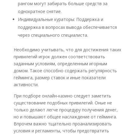
рангом могут забирать больше средств за
однократное снятие.
Индивидуальные кураторы: Поддержка и
поддержка в вопросах вывода обеспечивается
через специального специалиста.
Необходимо учитывать, что для достижения таких
привилегий игрок должен соответствовать
заданным условиям, определенным игорным
домом. Такое способно содержать регулярность
гейминга, размер ставок и иные показатели
активности.
При подборе онлайн-казино следует заметить
существование подобных привилегий. Оные не
только делают легче процедуру получения денег,
но и повышают общее наслаждение от гейминга.
Впрочем важно тщательно проанализировать
условия и регламенты, чтобы предотвратить