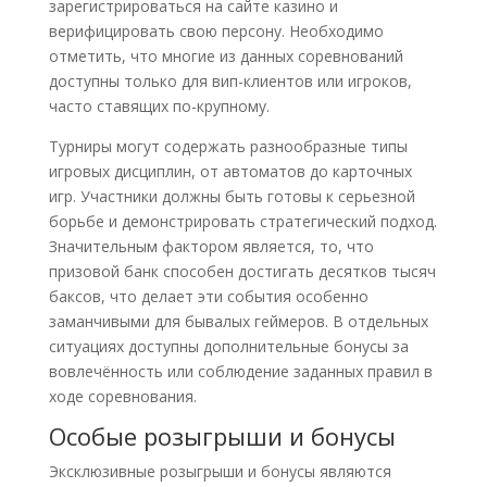
зарегистрироваться на сайте казино и
верифицировать свою персону. Необходимо
отметить, что многие из данных соревнований
доступны только для вип-клиентов или игроков,
часто ставящих по-крупному.
Турниры могут содержать разнообразные типы
игровых дисциплин, от автоматов до карточных
игр. Участники должны быть готовы к серьезной
борьбе и демонстрировать стратегический подход.
Значительным фактором является, то, что
призовой банк способен достигать десятков тысяч
баксов, что делает эти события особенно
заманчивыми для бывалых геймеров. В отдельных
ситуациях доступны дополнительные бонусы за
вовлечённость или соблюдение заданных правил в
ходе соревнования.
Особые розыгрыши и бонусы
Эксклюзивные розыгрыши и бонусы являются