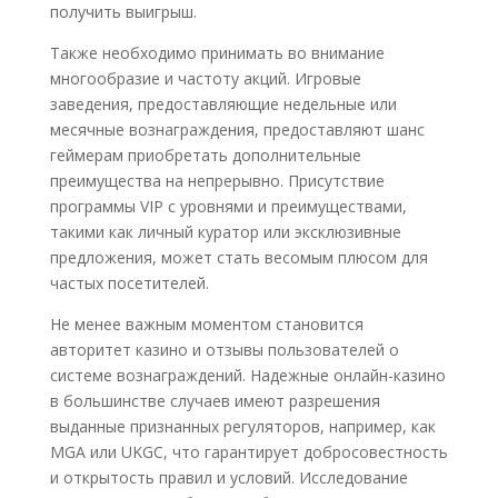
получить выигрыш.
Также необходимо принимать во внимание
многообразие и частоту акций. Игровые
заведения, предоставляющие недельные или
месячные вознаграждения, предоставляют шанс
геймерам приобретать дополнительные
преимущества на непрерывно. Присутствие
программы VIP с уровнями и преимуществами,
такими как личный куратор или эксклюзивные
предложения, может стать весомым плюсом для
частых посетителей.
Не менее важным моментом становится
авторитет казино и отзывы пользователей о
системе вознаграждений. Надежные онлайн-казино
в большинстве случаев имеют разрешения
выданные признанных регуляторов, например, как
MGA или UKGC, что гарантирует добросовестность
и открытость правил и условий. Исследование