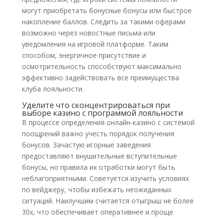
могут приобретать бонусные бонусы или быстрое
накопление баллов. Следить за такими оферами
возможно через новостные письма или
уведомления на игровой платформе. Таким
способом, энергичное присутствие и
осмотрительность способствуют максимально
эффективно задействовать все преимущества
клуба лояльности.
Уделите что сконцентрироваться при
выборе казино с программой лояльности
В процессе определения онлайн-казино с системой
поощрений важно учесть порядок получения
бонусов. Зачастую игорные заведения
предоставляют внушительные вступительные
бонусы, но правила их отработки могут быть
неблагоприятными. Советуется изучить условиях
по вейджеру, чтобы избежать неожиданных
ситуаций. Наилучшим считается отыгрыш не более
30x, что обеспечивает оперативнее и проще