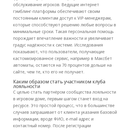
обслуживание игроков. Ведущие интернет
гэмблинг-платформы обеспечивают своим
постоянным клиентам доступ к VIP-менеджерам,
которые способствуют решению любые вопросы в
минимальные сроки. Такая персональная помощь
порождает впечатление важности и увеличивает
градус надёжности к системе. Исследования
показывают, что пользователи, получающие
кастомизированное сервис, например в Максбет
автоматы, остаются на 70 процентов дольше на
сайте, чем те, кто его не получает.
Каким образом стать участником клуба
лояльности
С целью стать партнёром сообщества лояльности
в игровом доме, первым шагом станет вход на
ресурсе. Это простой процесс, что в большинстве
случаев запрашивает от клиента указания базовой
информации, вроде ФИО, e-mail адрес и
контактный номер. После регистрации