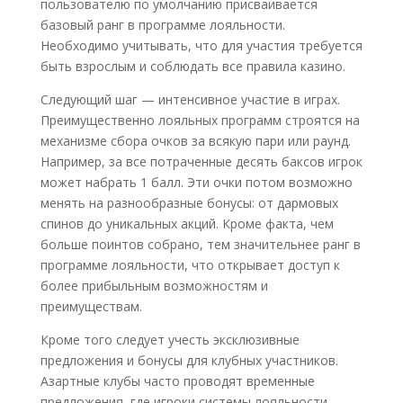
пользователю по умолчанию присваивается
базовый ранг в программе лояльности.
Необходимо учитывать, что для участия требуется
быть взрослым и соблюдать все правила казино.
Следующий шаг — интенсивное участие в играх.
Преимущественно лояльных программ строятся на
механизме сбора очков за всякую пари или раунд.
Например, за все потраченные десять баксов игрок
может набрать 1 балл. Эти очки потом возможно
менять на разнообразные бонусы: от дармовых
спинов до уникальных акций. Кроме факта, чем
больше поинтов собрано, тем значительнее ранг в
программе лояльности, что открывает доступ к
более прибыльным возможностям и
преимуществам.
Кроме того следует учесть эксклюзивные
предложения и бонусы для клубных участников.
Азартные клубы часто проводят временные
предложения, где игроки системы лояльности