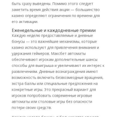
быть сразу выведены. Помимо этого следует
заметить время действия акции — большинство
казино определяют ограничения по времени для
его активации.
Еженедельные и каждодневные премии
Каждую неделю предоставляемые и дневные
бонусы — это важнейшие механизмы, которые
казино используют для привлечения внимания и
удержания геймеров. Максбет автоматы
обеспечивают игрокам дополнительные шансы
способы для выигрыша и увеличивают их интерес к
развлечениям. Дневные вознаграждения имеют
возможность включить безвозмездные вращения,
экстра баллы или специальные предложения на
конкретные игры. Это прекрасный вариант для
игроков попробовать современные игровые
автоматы или столовые игры без опасности
потери своих средств.