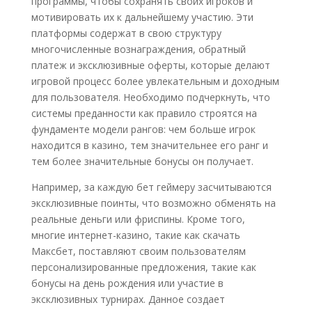
программы, чтобы сохранять своих игроков и
мотивировать их к дальнейшему участию. Эти
платформы содержат в свою структуру
многочисленные вознаграждения, обратный
платеж и эксклюзивные оферты, которые делают
игровой процесс более увлекательным и доходным
для пользователя. Необходимо подчеркнуть, что
системы преданности как правило строятся на
фундаменте модели рангов: чем больше игрок
находится в казино, тем значительнее его ранг и
тем более значительные бонусы он получает.
Например, за каждую бет геймеру засчитываются
эксклюзивные поинты, что возможно обменять на
реальные деньги или фриспины. Кроме того,
многие интернет-казино, такие как скачать
Максбет, поставляют своим пользователям
персонализированные предложения, такие как
бонусы на день рождения или участие в
эксклюзивных турнирах. Данное создает