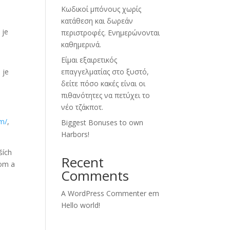
Κωδικοί μπόνους χωρίς
κατάθεση και δωρεάν
 je
περιστροφές. Ενημερώνονται
καθημερινά.
Είμαι εξαιρετικός
 je
επαγγελματίας στο ξυστό,
δείτε πόσο κακές είναι οι
πιθανότητες να πετύχει το
νέο τζάκποτ.
om/
,
Biggest Bonuses to own
Harbors!
ších
Recent
kom a
Comments
A WordPress Commenter
em
Hello world!