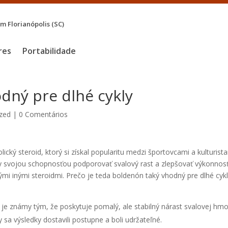
 Florianópolis (SC)
res
Portabilidade
dný pre dlhé cykly
zed
|
0 Comentários
cký steroid, ktorý si získal popularitu medzi športovcami a kulturist
y svojou schopnosťou podporovať svalový rast a zlepšovať výkonnos
mi inými steroidmi. Prečo je teda boldenón taký vhodný pre dlhé cyk
e známy tým, že poskytuje pomalý, ale stabilný nárast svalovej hmo
by sa výsledky dostavili postupne a boli udržateľné.