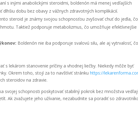
ní s inými anabolickými steroidmi, boldenón má menej vedľajších
ť dlhšiu dobu bez obavy z vážnych zdravotných komplikácií.
nto steroid je známy svojou schopnosťou zvyšovať chuť do jedla, čo
vú hmotu. Taktiež podporuje metabolizmus, čo umožňuje efektívnejšie
výkonov:
Boldenón nie iba podporuje svalovú silu, ale aj vytrvalosť, čo
vať s lekárom stanovenie príčiny a vhodnej liečby. Niekedy môže byť
nky. Okrem toho, stojí za to navštíviť stránku
https://lekarenforma.c
ých steroidov na zdravie.
aka svojej schopnosti poskytovať stabilný pokrok bez množstva vedľaj
etít. Ak zvažujete jeho užívanie, nezabudnite sa poradiť so zdravotní