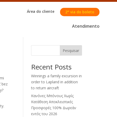
Área do cliente
2° via do boleto
Atendimento
Pesquisar
Recent Posts
Winnings a family excursion in
ami
order to Lapland in addition
ť bez
to return aircraft
ly?
Κανόνες Μπόνους Χωρίς
Κατάθεση Αποκλειστικές
ty.
Προσφορές 100% Δωρεάν
εντός του 2026