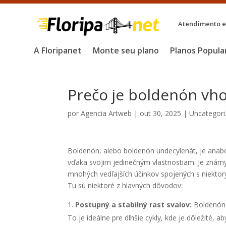
Atendimento em
A Floripanet
Monte seu plano
Planos Popula
Prečo je boldenón vho
por
Agencia Artweb
|
out 30, 2025
|
Uncategori
Boldenón, alebo boldenón undecylenát, je anaboli
vďaka svojim jedinečným vlastnostiam. Je znám
mnohých vedľajších účinkov spojených s niektorý
Tu sú niektoré z hlavných dôvodov:
Postupný a stabilný rast svalov:
Boldenón j
To je ideálne pre dlhšie cykly, kde je dôležité, a