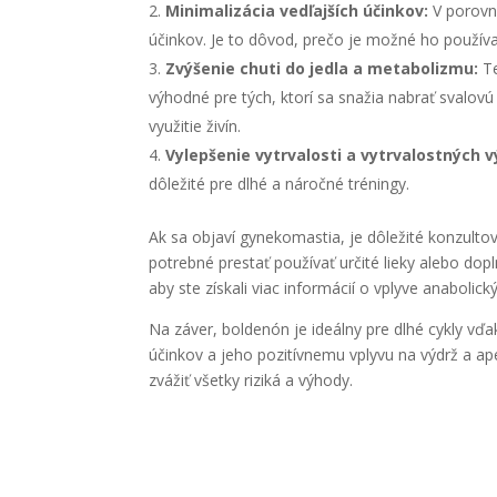
Minimalizácia vedľajších účinkov:
V porovna
účinkov. Je to dôvod, prečo je možné ho používa
Zvýšenie chuti do jedla a metabolizmu:
Te
výhodné pre tých, ktorí sa snažia nabrať svalo
využitie živín.
Vylepšenie vytrvalosti a vytrvalostných 
dôležité pre dlhé a náročné tréningy.
Ak sa objaví gynekomastia, je dôležité konzulto
potrebné prestať používať určité lieky alebo dopl
aby ste získali viac informácií o vplyve anabolick
Na záver, boldenón je ideálny pre dlhé cykly vď
účinkov a jeho pozitívnemu vplyvu na výdrž a ap
zvážiť všetky riziká a výhody.