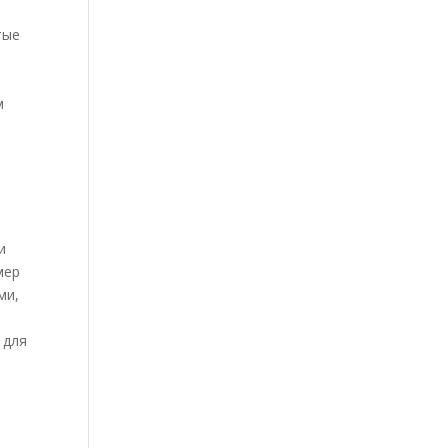
тые
о
м
и
мер
ми,
 для