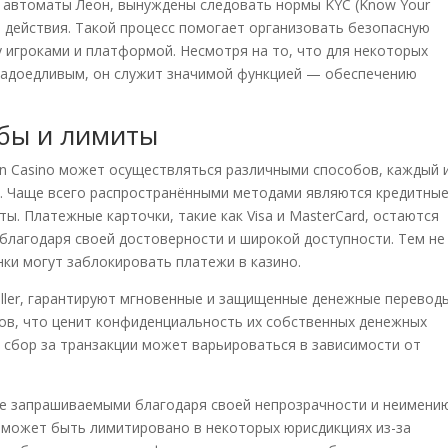
е автоматы Леон, вынуждены следовать нормы KYC (Know Your
 действия. Такой процесс помогает организовать безопасную
 игроками и платформой. Несмотря на то, что для некоторых
надоедливым, он служит значимой функцией — обеспечению
обы и лимиты
n Casino может осуществляться различными способов, каждый 
я. Чаще всего распространёнными методами являются кредитны
ы. Платежные карточки, такие как Visa и MasterCard, остаются
благодаря своей достоверности и широкой доступности. Тем не
нки могут заблокировать платежи в казино.
eteller, гарантируют мгновенные и защищенные денежные перевод
ов, что ценит конфиденциальность их собственных денежных
о сбор за транзакции может варьироваться в зависимости от
е запрашиваемыми благодаря своей непрозрачности и неимени
ия может быть лимитировано в некоторых юрисдикциях из-за