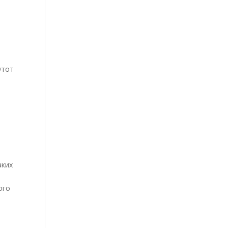
Этот
аких
ого