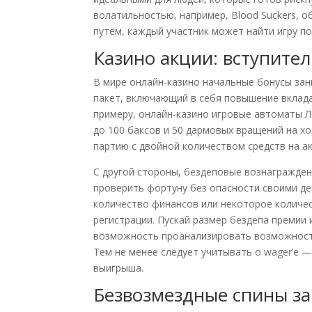
волатильностью, например, Blood Suckers, 
путём, каждый участник может найти игру по
Казино акции: вступите
В мире онлайн-казино начальные бонусы зан
пакет, включающий в себя повышение вклада
примеру, онлайн-казино игровые автоматы 
до 100 баксов и 50 дармовых вращений на х
партию с двойной количеством средств на а
С другой стороны, бездеповые вознагражде
проверить фортуну без опасности своими д
количество финансов или некоторое количе
регистрации. Пускай размер бездепа премии 
возможность проанализировать возможности
Тем не менее следует учитывать о wager’е 
выигрыша.
Безвозмездные спины за