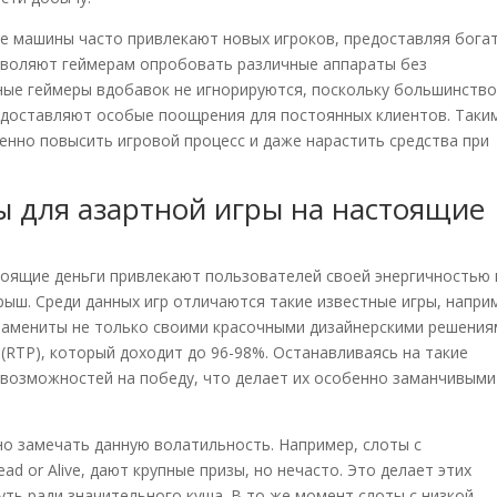
ые машины часто привлекают новых игроков, предоставляя бога
озволяют геймерам опробовать различные аппараты без
ные геймеры вдобавок не игнорируются, поскольку большинств
редоставляют особые поощрения для постоянных клиентов. Таки
енно повысить игровой процесс и даже нарастить средства при
 для азартной игры на настоящие
тоящие деньги привлекают пользователей своей энергичностью 
ыш. Среди данных игр отличаются такие известные игры, напри
 знамениты не только своими красочными дизайнерскими решения
(RTP), который доходит до 96-98%. Останавливаясь на такие
возможностей на победу, что делает их особенно заманчивыми
о замечать данную волатильность. Например, слоты с
d or Alive, дают крупные призы, но нечасто. Это делает этих
уть ради значительного куша. В то же момент слоты с низкой