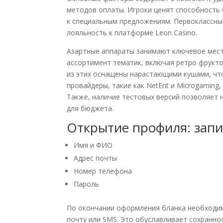
методов оплаты. Игроки ценят способность
к специальным предложениям. Первоклассны
лояльность к платформе Leon Casino.
Азартные аппараты занимают ключевое мест
ассортимент тематик, включая ретро фрукт
из этих оснащены нарастающими кушами, чт
провайдеры, такие как NetEnt и Microgaming
Также, наличие тестовых версий позволяет
для бюджета.
Открытие профиля: запи
Имя и ФИО
Адрес почты
Номер телефона
Пароль
По окончании оформления бланка необходи
почту или SMS. Это обуславливает сохранно