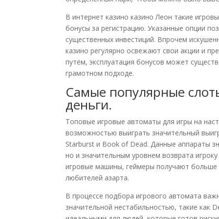
В интернет казино казино Леон такие игров
бонусы за регистрацию. Указанные опции п
существенных инвестиций. Впрочем искушен
казино регулярно освежают свои акции и п
путём, эксплуатация бонусов может существ
грамотном подходе.
Самые популярные слоты
деньги.
Топовые игровые автоматы для игры на нас
возможностью выиграть значительный выигр
Starburst и Book of Dead. Данные аппараты
но и значительным уровнем возврата игроку 
игровые машины, геймеры получают больше 
любителей азарта.
В процессе подбора игрового автомата важн
значительной нестабильностью, такие как Dea
идеальными для людей, которые готов рискн