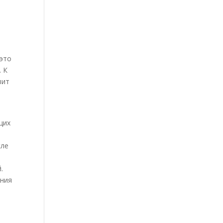
 это
. К
зит
щих
сле
.
ения