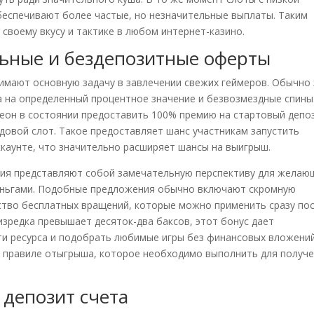
обеспечивают более частые, но незначительные выплаты. Таким
 своему вкусу и тактике в любом интернет-казино.
льные и бездепозитные оферты
имают основную задачу в завлечении свежих геймеров. Обычно
 на определенный процентное значение и безвозмездные спины
Леон в состоянии предоставить 100% премию на стартовый депо
одовой слот. Такое предоставляет шанс участникам запустить
ккаунте, что значительно расширяет шансы на выигрыш.
ния представляют собой замечательную перспективу для желаю
еньгами. Подобные предложения обычно включают скромную
ство бесплатных вращений, которые можно применить сразу по
изредка превышает десяток-два баксов, этот бонус дает
 ресурса и подобрать любимые игры без финансовых вложений
— правиле отыгрыша, которое необходимо выполнить для получ
 депозит счета