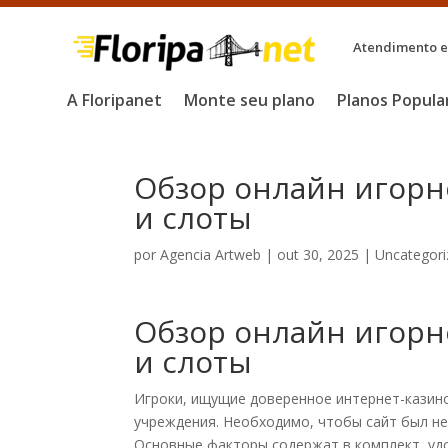
Atendimento em
A Floripanet
Monte seu plano
Planos Popula
Обзор онлайн игорн
и слоты
por
Agencia Artweb
|
out 30, 2025
|
Uncategori
Обзор онлайн игорн
и слоты
Игроки, ищущие доверенное интернет-казино
учреждения. Необходимо, чтобы сайт был не
Основные факторы содержат в комплект, уд