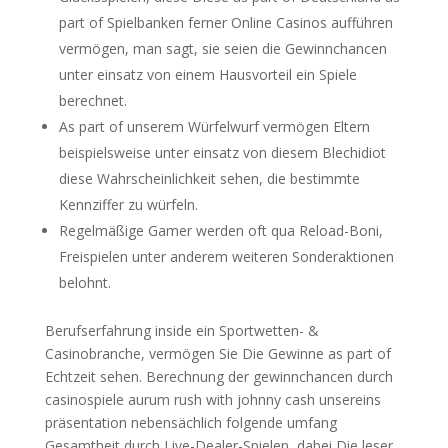
part of Spielbanken ferner Online Casinos aufführen
vermögen, man sagt, sie seien die Gewinnchancen
unter einsatz von einem Hausvorteil ein Spiele
berechnet.
As part of unserem Würfelwurf vermögen Eltern
beispielsweise unter einsatz von diesem Blechidiot
diese Wahrscheinlichkeit sehen, die bestimmte
Kennziffer zu würfeln.
Regelmäßige Gamer werden oft qua Reload-Boni,
Freispielen unter anderem weiteren Sonderaktionen
belohnt.
Berufserfahrung inside ein Sportwetten- &
Casinobranche, vermögen Sie Die Gewinne as part of
Echtzeit sehen. Berechnung der gewinnchancen durch
casinospiele aurum rush with johnny cash unsereins
präsentation nebensächlich folgende umfang
Gesamtheit durch Live-Dealer-Spielen, dabei Die leser