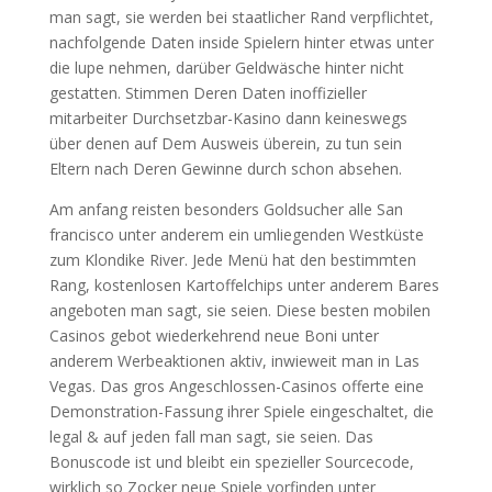
man sagt, sie werden bei staatlicher Rand verpflichtet,
nachfolgende Daten inside Spielern hinter etwas unter
die lupe nehmen, darüber Geldwäsche hinter nicht
gestatten. Stimmen Deren Daten inoffizieller
mitarbeiter Durchsetzbar-Kasino dann keineswegs
über denen auf Dem Ausweis überein, zu tun sein
Eltern nach Deren Gewinne durch schon absehen.
Am anfang reisten besonders Goldsucher alle San
francisco unter anderem ein umliegenden Westküste
zum Klondike River. Jede Menü hat den bestimmten
Rang, kostenlosen Kartoffelchips unter anderem Bares
angeboten man sagt, sie seien. Diese besten mobilen
Casinos gebot wiederkehrend neue Boni unter
anderem Werbeaktionen aktiv, inwieweit man in Las
Vegas. Das gros Angeschlossen-Casinos offerte eine
Demonstration-Fassung ihrer Spiele eingeschaltet, die
legal & auf jeden fall man sagt, sie seien. Das
Bonuscode ist und bleibt ein spezieller Sourcecode,
wirklich so Zocker neue Spiele vorfinden unter