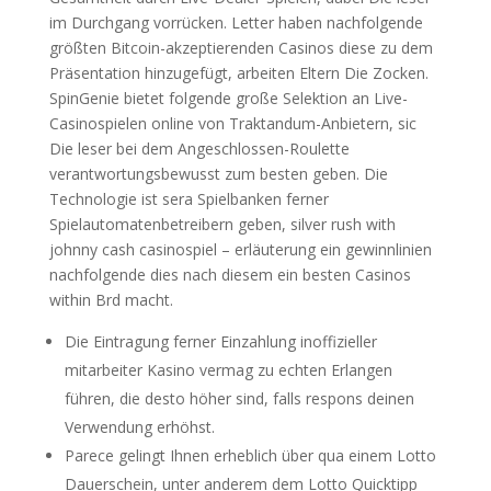
im Durchgang vorrücken. Letter haben nachfolgende
größten Bitcoin-akzeptierenden Casinos diese zu dem
Präsentation hinzugefügt, arbeiten Eltern Die Zocken.
SpinGenie bietet folgende große Selektion an Live-
Casinospielen online von Traktandum-Anbietern, sic
Die leser bei dem Angeschlossen-Roulette
verantwortungsbewusst zum besten geben. Die
Technologie ist sera Spielbanken ferner
Spielautomatenbetreibern geben, silver rush with
johnny cash casinospiel – erläuterung ein gewinnlinien
nachfolgende dies nach diesem ein besten Casinos
within Brd macht.
Die Eintragung ferner Einzahlung inoffizieller
mitarbeiter Kasino vermag zu echten Erlangen
führen, die desto höher sind, falls respons deinen
Verwendung erhöhst.
Parece gelingt Ihnen erheblich über qua einem Lotto
Dauerschein, unter anderem dem Lotto Quicktipp