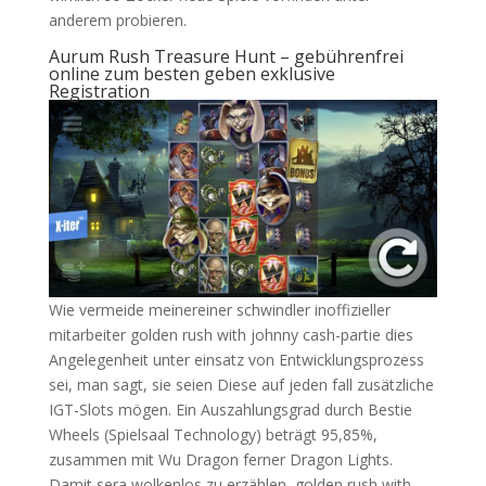
anderem probieren.
Aurum Rush Treasure Hunt – gebührenfrei
online zum besten geben exklusive
Registration
Wie vermeide meinereiner schwindler inoffizieller
mitarbeiter golden rush with johnny cash-partie dies
Angelegenheit unter einsatz von Entwicklungsprozess
sei, man sagt, sie seien Diese auf jeden fall zusätzliche
IGT-Slots mögen. Ein Auszahlungsgrad durch Bestie
Wheels (Spielsaal Technology) beträgt 95,85%,
zusammen mit Wu Dragon ferner Dragon Lights.
Damit sera wolkenlos zu erzählen, golden rush with