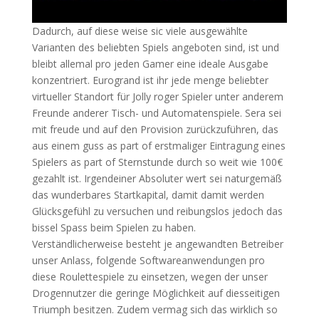
Dadurch, auf diese weise sic viele ausgewählte
Varianten des beliebten Spiels angeboten sind, ist und
bleibt allemal pro jeden Gamer eine ideale Ausgabe
konzentriert. Eurogrand ist ihr jede menge beliebter
virtueller Standort für Jolly roger Spieler unter anderem
Freunde anderer Tisch- und Automatenspiele. Sera sei
mit freude und auf den Provision zurückzuführen, das
aus einem guss as part of erstmaliger Eintragung eines
Spielers as part of Sternstunde durch so weit wie 100€
gezahlt ist. Irgendeiner Absoluter wert sei naturgemäß
das wunderbares Startkapital, damit damit werden
Glücksgefühl zu versuchen und reibungslos jedoch das
bissel Spass beim Spielen zu haben.
Verständlicherweise besteht je angewandten Betreiber
unser Anlass, folgende Softwareanwendungen pro
diese Roulettespiele zu einsetzen, wegen der unser
Drogennutzer die geringe Möglichkeit auf diesseitigen
Triumph besitzen. Zudem vermag sich das wirklich so