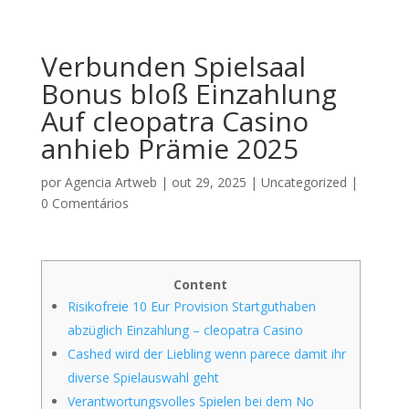
Verbunden Spielsaal
Bonus bloß Einzahlung
Auf cleopatra Casino
anhieb Prämie 2025
por
Agencia Artweb
|
out 29, 2025
|
Uncategorized
|
0 Comentários
Content
Risikofreie 10 Eur Provision Startguthaben
abzüglich Einzahlung – cleopatra Casino
Cashed wird der Liebling wenn parece damit ihr
diverse Spielauswahl geht
Verantwortungsvolles Spielen bei dem No