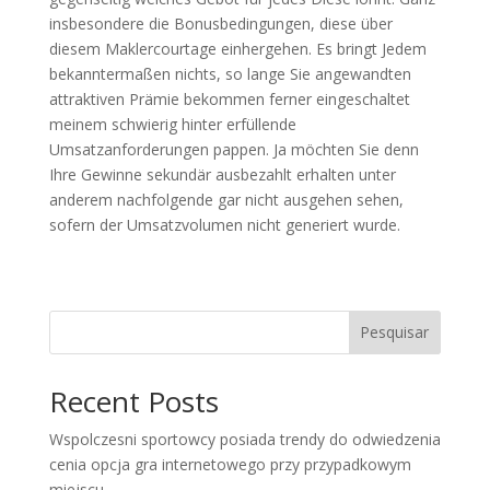
insbesondere die Bonusbedingungen, diese über
diesem Maklercourtage einhergehen. Es bringt Jedem
bekanntermaßen nichts, so lange Sie angewandten
attraktiven Prämie bekommen ferner eingeschaltet
meinem schwierig hinter erfüllende
Umsatzanforderungen pappen. Ja möchten Sie denn
Ihre Gewinne sekundär ausbezahlt erhalten unter
anderem nachfolgende gar nicht ausgehen sehen,
sofern der Umsatzvolumen nicht generiert wurde.
Pesquisar
Recent Posts
Wspolczesni sportowcy posiada trendy do odwiedzenia
cenia opcja gra internetowego przy przypadkowym
miejscu