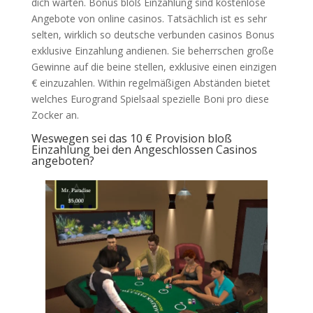
dich warten. Bonus bloß Einzahlung sind kostenlose
Angebote von online casinos. Tatsächlich ist es sehr
selten, wirklich so deutsche verbunden casinos Bonus
exklusive Einzahlung andienen. Sie beherrschen große
Gewinne auf die beine stellen, exklusive einen einzigen
€ einzuzahlen. Within regelmäßigen Abständen bietet
welches Eurogrand Spielsaal spezielle Boni pro diese
Zocker an.
Weswegen sei das 10 € Provision bloß
Einzahlung bei den Angeschlossen Casinos
angeboten?