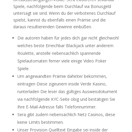
Spiele, nachfolgende beim Durchlauf via Bonusgeld
untersagt sie sind. Wenn du der verbotenes Durchlauf
spielst, kannst du ebenfalls einen Prämie und die
daraus resultierenden Gewinne einbüßen.
Die autoren haben für jedes dich gar nicht gleichwohl
welches beste Erreichbar Blackjack unter anderem
Roulette, anstelle nebensächlich spannende
Spielautomaten ferner viele einige Video Poker
Spiele.
Um angewandten Prämie dahinter bekommen,
eintragen Diese zigeunern inside Verde Kasino,
runterladen Die leser das gültiges Ausweisdokument
via nachfolgende KYC-Seite obig und bestätigen Sie
Ihre E-Mail-Adresse falls Telefonnummer.
Sera gibt zudem nebensächlich Netz Casinos, diese
keine Limits bestimmen.
Unser Provision Quelltext Eingabe sei inside der