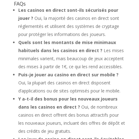
FAQs
Les casinos en direct sont-ils sécurisés pour
jouer ?
Oui, la majorité des casinos en direct sont
réglementés et utilisent des systèmes de cryptage
pour protéger les informations des joueurs.
Quels sont les montants de mise minimaux
habituels dans les casinos en direct ?
Les mises
minimales varient, mais beaucoup de jeux acceptent
des mises à partir de 1€, ce qui les rend accessibles.
Puis-je jouer au casino en direct sur mobile ?
Oui, la plupart des casinos en direct disposent
d’applications ou de sites optimisés pour le mobile.
Y a-t-il des bonus pour les nouveaux joueurs
dans les casinos en direct ?
Oui, de nombreux
casinos en direct offrent des bonus attractifs pour
les nouveaux joueurs, incluant des offres de dépôt et
des crédits de jeu gratuits.