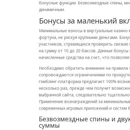
бонусные функции. Безвозмездные спины, мн
динамичным.
Бонусы за маленький вк
Минимальные взносы в виртуальные казино 
фортуна, не рискуя крупными деньгами. Бон
участников, стремящихся проверить свежие 
на сумму от 10 до 20 баксов. Данные бонус
начисленные средства на счет, что позволяе
Необходимо обратить внимание на правила 
сопровождаются ограничениями по прокрутке
гэмблинг-платформа предлагает 100% вознаг
несколько раз, прежде чем получит возможн
выбранной сайта, следовательно тщательно
Применение вознаграждений за минимальный
современных игровых приложений и систем 
Безвозмездные спины и дву
суммы