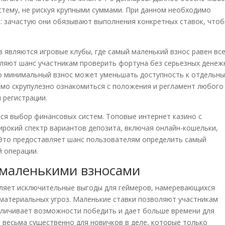
стему, не рискуя крупными суммами. При данном необходимо
: зачастую они обязывают выполнения конкретных ставок, что
 являются игровые клубы, где самый маленький взнос равен вс
вляют шанс участникам проверить фортуна без серьезных денеж
то минимальный взнос может уменьшать доступность к отдельн
мо скрупулезно ознакомиться с положения и регламент любого
 регистрации.
ся выбор финансовых систем. Топовые интернет казино с
окий спектр вариантов депозита, включая онлайн-кошельки,
Это предоставляет шанс пользователям определить самый
 операции.
 маленькими взносами
авляет исключительные выгоды для геймеров, намеревающихся
 материальных угроз. Маленькие ставки позволяют участникам
еличивает возможности победить и дает больше времени для
о весьма существенно для новичков в деле, которые только