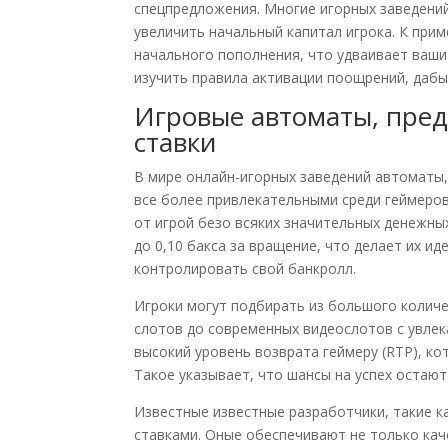
спецпредложения. Многие игорных заведений
увеличить начальный капитал игрока. К при
начального пополнения, что удваивает ваши
изучить правила активации поощрений, даб
Игровые автоматы, пред
ставки
В мире онлайн-игорных заведений автоматы,
все более привлекательными среди геймеро
от игрой безо всяких значительных денежны
до 0,10 бакса за вращение, что делает их ид
контролировать свой банкролл.
Игроки могут подбирать из большого колич
слотов до современных видеослотов с увле
высокий уровень возврата геймеру (RTP), к
Такое указывает, что шансы на успех остаю
Известные известные разработчики, такие ка
ставками. Оные обеспечивают не только кач