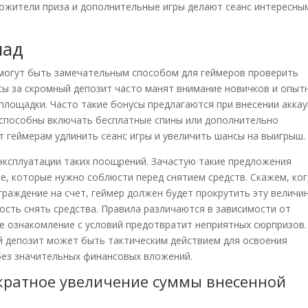
ожители приза и дополнительные игры делают сеанс интересны
лад
могут быть замечательным способом для геймеров проверить
усы за скромный депозит часто манят внимание новичков и опыт
площадки. Часто такие бонусы предлагаются при внесении акка
ы способны включать бесплатные спины или дополнительно
т геймерам удлинить сеанс игры и увеличить шансы на выигрыш.
эксплуатации таких поощрений. Зачастую такие предложения
, которые нужно соблюсти перед снятием средств. Скажем, ко
раждение на счет, геймер должен будет прокрутить эту величи
ость снять средства. Правила различаются в зависимости от
е ознакомление с условий предотвратит неприятных сюрпризов.
 депозит может быть тактическим действием для освоения
без значительных финансовых вложений.
кратное увеличение суммы внесенной