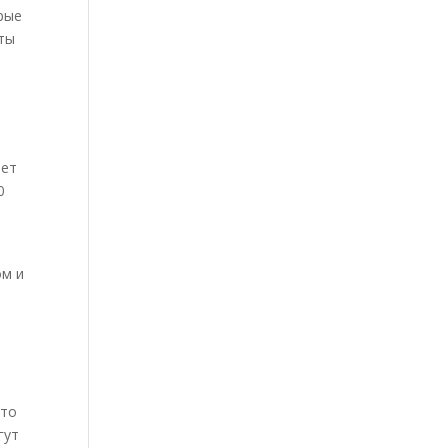
рые
аты
.
ает
0
ом и
это
гут