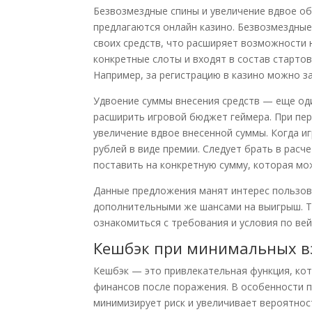
Безвозмездные спины и увеличение вдвое об
предлагаются онлайн казино. Безвозмездны
своих средств, что расширяет возможности 
конкретные слоты и входят в состав старто
Например, за регистрацию в казино можно з
Удвоение суммы внесения средств — еще оди
расширить игровой бюджет геймера. При пер
увеличение вдвое внесенной суммы. Когда иг
рублей в виде премии. Следует брать в рас
поставить на конкретную сумму, которая мож
Данные предложения манят интерес пользова
дополнительными же шансами на выигрыш. Т
ознакомиться с требования и условия по ве
Кешбэк при минимальных в
Кешбэк — это привлекательная функция, ко
финансов после поражения. В особенности п
минимизирует риск и увеличивает вероятнос