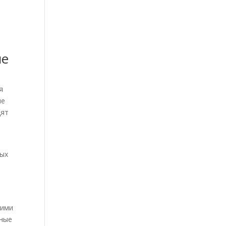
ые
я
ие
дят
вых
кими
зные