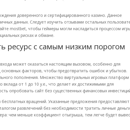
ождения доверенного и сертифицированного казино. Данное
личных данных. Следует изучить отзывами остальных пользоват
сайте mostbet, чтобы геймеры могли насладиться процессом игр
циальных рисках и обмане.
ь ресурс с самым низким порогом
входа может оказаться настоящим вызовом, особенно для
д основных факторов, чтобы предотвратить ошибок и убытков.
ального пополнения. Множество виртуальных игровых платформ
 вклада от 1 до 10 у.е., что делает их достижимыми для
ость опробовать сайт без существенных финансовых инвестиций
 и бесплатных вращений. Указанные предложения предоставляют
талогом развлечений без необходимости тратить личные деньги
ера: чем меньше коэффициент отыгрыша, тем легче будет выве