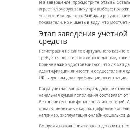
И в завершение, просмотрите отзывы осталь
играет ключевую задачу при выборе: положи
честности оператора. Выбирая ресурс с на
показатели, но и иметь в виду, что мостбет
Этап заведения учетной
средств
Регистрация на сайте виртуального казино о
требуется ввести свои личные данные, таки
Крайне важно удостовериться, что любая да
идентификации личности и осуществления сде
URL-адресом для верификации регистрации.
Когда учетная запись создан, дальше стано
начальная сумма пополнения составляет от 
без значительных финансовых инвестиций. 
оплаты: дебетовые карты, цифровые кошель
например, эксплуатация онлайн-кошельков д
Во время пополнения первого депозита, не