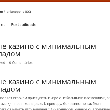
 Florianópolis (SC)
res
Portabilidade
ые казино с минимальным
ладом
zed
|
0 Comentários
ые казино с минимальным
ладом
воляет игрокам приступить к игре с небольшими вложениями, ч
ми для новичков в деле. К примеру, большинство гэмблинг-
лагают начать игру начиная с 1-5 долларов. Данное обеспечива