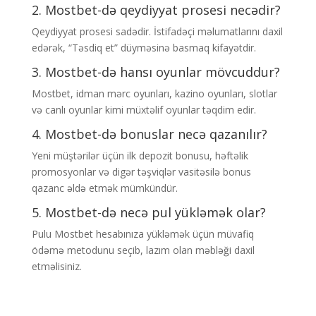
2. Mostbet-də qeydiyyat prosesi necədir?
Qeydiyyat prosesi sadədir. İstifadəçi məlumatlarını daxil
edərək, “Təsdiq et” düyməsinə basmaq kifayətdir.
3. Mostbet-də hansı oyunlar mövcuddur?
Mostbet, idman mərc oyunları, kazino oyunları, slotlar
və canlı oyunlar kimi müxtəlif oyunlar təqdim edir.
4. Mostbet-də bonuslar necə qazanılır?
Yeni müştərilər üçün ilk depozit bonusu, həftəlik
promosyonlar və digər təşviqlər vasitəsilə bonus
qazanc əldə etmək mümkündür.
5. Mostbet-də necə pul yükləmək olar?
Pulu Mostbet hesabınıza yükləmək üçün müvafiq
ödəmə metodunu seçib, lazım olan məbləği daxil
etməlisiniz.