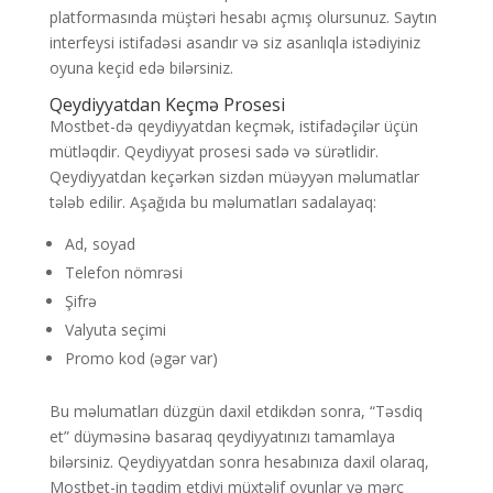
platformasında müştəri hesabı açmış olursunuz. Saytın
interfeysi istifadəsi asandır və siz asanlıqla istədiyiniz
oyuna keçid edə bilərsiniz.
Qeydiyyatdan Keçmə Prosesi
Mostbet-də qeydiyyatdan keçmək, istifadəçilər üçün
mütləqdir. Qeydiyyat prosesi sadə və sürətlidir.
Qeydiyyatdan keçərkən sizdən müəyyən məlumatlar
tələb edilir. Aşağıda bu məlumatları sadalayaq:
Ad, soyad
Telefon nömrəsi
Şifrə
Valyuta seçimi
Promo kod (əgər var)
Bu məlumatları düzgün daxil etdikdən sonra, “Təsdiq
et” düyməsinə basaraq qeydiyyatınızı tamamlaya
bilərsiniz. Qeydiyyatdan sonra hesabınıza daxil olaraq,
Mostbet-in təqdim etdiyi müxtəlif oyunlar və mərc