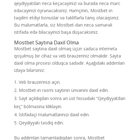
qeydiyyatdan necə keçəcəyinizi və burada necə mərc
edəcəyinizi öyrənəcəksiniz. Həmçinin, Mostbet-in
təqdim etdiyi bonuslar və təkliflərlə tanış olacaqsınız.
Bu məlumatlarla, siz Mostbet-dən necə səmərəli
istifadə edə biləcəyinizi başa düşəcəksiniz.
Mostbet Saytına Daxil Olma
Mostbet saytına daxil olmaq üçün sadəcə internetə
qoşulmuş bir cihaz və veb brauzeriniz olmalıdır. Sayta
daxil olma prosesi olduqca sadədir. Aşağıdakı addımları
izləyə bilərsiniz:
Veb brauzerinizi açın.
Mostbet-in rəsmi saytının ünvanını daxil edin.
Sayt açıldıqdan sonra ən üst hissədəki “Qeydiyyatdan
keç” bölməsinə klikləyin.
İstifadəçi məlumatlarınızı daxil edin.
Qeydiyyatı təsdiq edin.
Bu addımları tamamladıqdan sonra, Mostbet