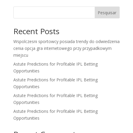
Pesquisar
Recent Posts
Wspolczesni sportowcy posiada trendy do odwiedzenia
cenia opcja gra internetowego przy przypadkowym
miejscu
Astute Predictions for Profitable IPL Betting
Opportunities
Astute Predictions for Profitable IPL Betting
Opportunities
Astute Predictions for Profitable IPL Betting
Opportunities
Astute Predictions for Profitable IPL Betting
Opportunities