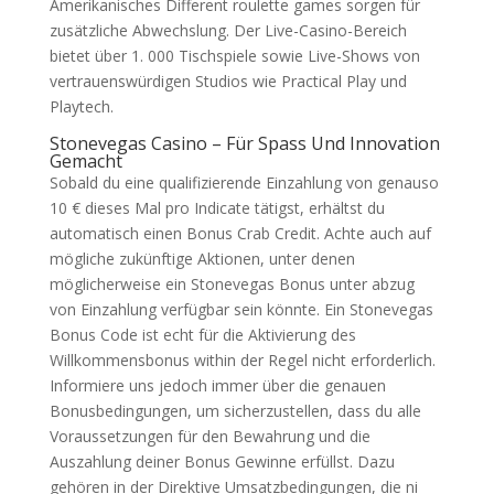
Amerikanisches Different roulette games sorgen für
zusätzliche Abwechslung. Der Live-Casino-Bereich
bietet über 1. 000 Tischspiele sowie Live-Shows von
vertrauenswürdigen Studios wie Practical Play und
Playtech.
Stonevegas Casino – Für Spass Und Innovation
Gemacht
Sobald du eine qualifizierende Einzahlung von genauso
10 € dieses Mal pro Indicate tätigst, erhältst du
automatisch einen Bonus Crab Credit. Achte auch auf
mögliche zukünftige Aktionen, unter denen
möglicherweise ein Stonevegas Bonus unter abzug
von Einzahlung verfügbar sein könnte. Ein Stonevegas
Bonus Code ist echt für die Aktivierung des
Willkommensbonus within der Regel nicht erforderlich.
Informiere uns jedoch immer über die genauen
Bonusbedingungen, um sicherzustellen, dass du alle
Voraussetzungen für den Bewahrung und die
Auszahlung deiner Bonus Gewinne erfüllst. Dazu
gehören in der Direktive Umsatzbedingungen, die ni