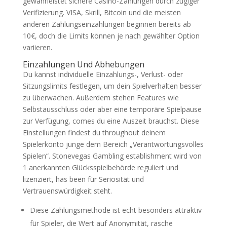
gewährleistet sichere Casino-Zahlungen durch zügiger
Verifizierung. VISA, Skrill, Bitcoin und die meisten
anderen Zahlungseinzahlungen beginnen bereits ab
10€, doch die Limits können je nach gewählter Option
variieren.
Einzahlungen Und Abhebungen
Du kannst individuelle Einzahlungs-, Verlust- oder
Sitzungslimits festlegen, um dein Spielverhalten besser
zu überwachen. Außerdem stehen Features wie
Selbstausschluss oder aber eine temporäre Spielpause
zur Verfügung, comes du eine Auszeit brauchst. Diese
Einstellungen findest du throughout deinem
Spielerkonto junge dem Bereich „Verantwortungsvolles
Spielen“. Stonevegas Gambling establishment wird von
1 anerkannten Glücksspielbehörde reguliert und
lizenziert, has been für Seriosität und
Vertrauenswürdigkeit steht.
Diese Zahlungsmethode ist echt besonders attraktiv
für Spieler, die Wert auf Anonymität, rasche