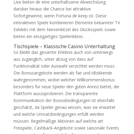
Live bieten dir eine unterhaltsame Abwechslung
darüber hinaus die Chance bei attraktive
Sofortgewinne, wenn Fortuna dir keep ist. Diese
interaktiven Spiele kombinieren Elemente bekannter TV
Exhibits mit dem Nervenkitzel des Glücksspiels sowie
bieten ein einzigartiges Spielerlebnis.
Tischspiele – Klassische Casino Unterhaltung
So bleibt das gesamte Erlebnis auch von unterwegs
aus zugänglich, unter abzug von dass auf
Funktionalität oder Auswahl verzichtet werden muss.
Die Bonusangebote werden als fair und tillokkende
wahrgenommen, wobei welcher Willkommensbonus
besonders für neue Spieler den guten Anreiz bietet, die
Plattform auszuprobieren. Die transparente
Kommunikation der Bonusbedingungen ist ebenfalls
geschätzt, da Spieler genau wissen, was sie erwartet
und welche Umsatzbedingungen erfüllt werden
müssen. Regelmäßige Aktionen auf welche art
Freispiele, Cashback-Angebote sowie saisonale Events