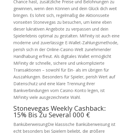
Chance hast, zusätzliche Preise und Belohnungen zu
gewinnen, wenn dein Können und dein Glück dich weit
bringen. Es lohnt sich, regelmäßig die Aktionsseite
vonseiten Stonevegas zu besuchen, um keine eben
dieser lukrativen Angebote zu verpassen und dein
Spielerlebnis optimal zu gestalten. MiFinity ist auch eine
moderne und zuverlässige E-Wallet-Zahlungsmethode,
perish sich in der Online-Casino-Welt zunehmender
Handhabung erfreut. Als digitales Wallet ermöglicht
MiFinity dir schnelle, sichere und unkomplizierte
Transaktionen – sowohl für Ein- als im übrigen für
Auszahlungen. Besonders für Spieler, perish Wert auf
Datenschutz und eine klare Trennung ihrer
Bankverbindungen vom Casino-Konto legen, ist
MiFinity viele ausgezeichnete Wahl.
Stonevegas Weekly Cashback:
15% Bis Zu Several 000 €
BanküberweisungDie klassische Banküberweisung ist
echt besonders bei Spielern beliebt, die größere