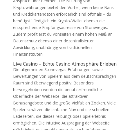
Anspruch über nehmen. Die Nutzung von
Kryptowährungen bietet den Vorteil, wenn keine Bank-
und Kreditkartendaten erforderlich sind oftmals – du
benötigst” “lediglich ein Krypto-Wallet ebenso die
entsprechende Empfangsadresse von Stonevegas.
Zudem profitierst du vonseiten einem hohen Maß an
Datenschutz ebenso einer dezentralisierten
Abwicklung, unabhängig von traditionellen
Finanzinstituten.
Live Casino – Echte Casino Atmosphäre Erleben
Die allgemeinen Stonevegas Erfahrungen sowie
Bewertungen von Spielern aus dem deutschsprachigen
Raum sind überwiegend positiv. Besonders
hervorgehoben werden die benutzerfreundliche
Oberfläche der Webseite, die attraktiven
Bonusangebote und die große Vielfalt an Zocken. Viele
Spieler schätzen die einfache Nav und die schnellen
Ladezeiten, die dieses reibungsloses Spielerlebnis
ermöglichen. Die intuitive Ausprägung der Webseite
mächtigkeit es sowohl neuen als auch erfahrenen