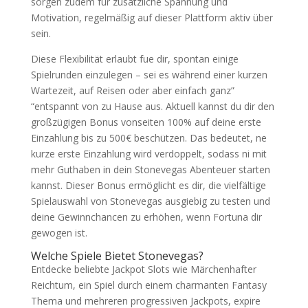
sorgen zudem für zusätzliche Spannung und
Motivation, regelmäßig auf dieser Plattform aktiv über
sein.
Diese Flexibilität erlaubt fue dir, spontan einige
Spielrunden einzulegen – sei es während einer kurzen
Wartezeit, auf Reisen oder aber einfach ganz”
“entspannt von zu Hause aus. Aktuell kannst du dir den
großzügigen Bonus vonseiten 100% auf deine erste
Einzahlung bis zu 500€ beschützen. Das bedeutet, ne
kurze erste Einzahlung wird verdoppelt, sodass ni mit
mehr Guthaben in dein Stonevegas Abenteuer starten
kannst. Dieser Bonus ermöglicht es dir, die vielfältige
Spielauswahl von Stonevegas ausgiebig zu testen und
deine Gewinnchancen zu erhöhen, wenn Fortuna dir
gewogen ist.
Welche Spiele Bietet Stonevegas?
Entdecke beliebte Jackpot Slots wie Märchenhafter
Reichtum, ein Spiel durch einem charmanten Fantasy
Thema und mehreren progressiven Jackpots, expire