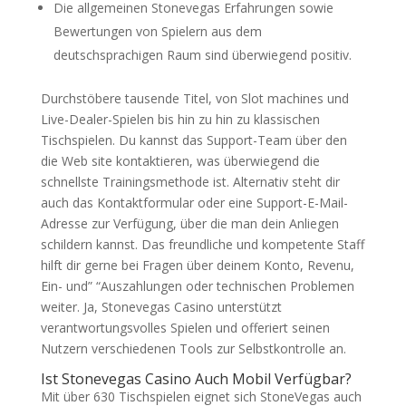
Die allgemeinen Stonevegas Erfahrungen sowie
Bewertungen von Spielern aus dem
deutschsprachigen Raum sind überwiegend positiv.
Durchstöbere tausende Titel, von Slot machines und
Live-Dealer-Spielen bis hin zu hin zu klassischen
Tischspielen. Du kannst das Support-Team über den
die Web site kontaktieren, was überwiegend die
schnellste Trainingsmethode ist. Alternativ steht dir
auch das Kontaktformular oder eine Support-E-Mail-
Adresse zur Verfügung, über die man dein Anliegen
schildern kannst. Das freundliche und kompetente Staff
hilft dir gerne bei Fragen über deinem Konto, Revenu,
Ein- und” “Auszahlungen oder technischen Problemen
weiter. Ja, Stonevegas Casino unterstützt
verantwortungsvolles Spielen und offeriert seinen
Nutzern verschiedenen Tools zur Selbstkontrolle an.
Ist Stonevegas Casino Auch Mobil Verfügbar?
Mit über 630 Tischspielen eignet sich StoneVegas auch