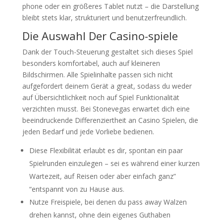
phone oder ein größeres Tablet nutzt – die Darstellung
bleibt stets klar, strukturiert und benutzerfreundlich.
Die Auswahl Der Casino-spiele
Dank der Touch-Steuerung gestaltet sich dieses Spiel
besonders komfortabel, auch auf kleineren
Bildschirmen. Alle Spielinhalte passen sich nicht
aufgefordert deinem Gerät a great, sodass du weder
auf Übersichtlichkeit noch auf Spiel Funktionalität
verzichten musst. Bei Stonevegas erwartet dich eine
beeindruckende Differenziertheit an Casino Spielen, die
jeden Bedarf und jede Vorliebe bedienen.
Diese Flexibilität erlaubt es dir, spontan ein paar
Spielrunden einzulegen – sei es während einer kurzen
Wartezeit, auf Reisen oder aber einfach ganz”
“entspannt von zu Hause aus.
Nutze Freispiele, bei denen du pass away Walzen
drehen kannst, ohne dein eigenes Guthaben