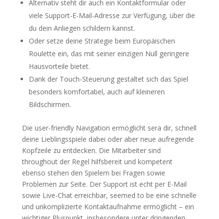
Alternativ steht dir auch ein Kontaktformular oder
viele Support-E-Mail-Adresse zur Verfügung, über die
du dein Anliegen schildern kannst.
Oder setze deine Strategie beim Europäischen
Roulette ein, das mit seiner einzigen Null geringere
Hausvorteile bietet.
Dank der Touch-Steuerung gestaltet sich das Spiel
besonders komfortabel, auch auf kleineren
Bildschirmen.
Die user-friendly Navigation ermöglicht sera dir, schnell
deine Lieblingsspiele dabei oder aber neue aufregende
Kopfzeile zu entdecken. Die Mitarbeiter sind
throughout der Regel hilfsbereit und kompetent
ebenso stehen den Spielern bei Fragen sowie
Problemen zur Seite. Der Support ist echt per E-Mail
sowie Live-Chat erreichbar, seemed to be eine schnelle
und unkomplizierte Kontaktaufnahme ermöglicht – ein
wichtiger Pluspunkt, insbesondere unter dringenden