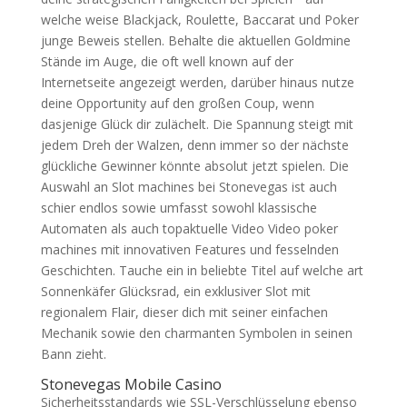
welche weise Blackjack, Roulette, Baccarat und Poker
junge Beweis stellen. Behalte die aktuellen Goldmine
Stände im Auge, die oft well known auf der
Internetseite angezeigt werden, darüber hinaus nutze
deine Opportunity auf den großen Coup, wenn
dasjenige Glück dir zulächelt. Die Spannung steigt mit
jedem Dreh der Walzen, denn immer so der nächste
glückliche Gewinner könnte absolut jetzt spielen. Die
Auswahl an Slot machines bei Stonevegas ist auch
schier endlos sowie umfasst sowohl klassische
Automaten als auch topaktuelle Video Video poker
machines mit innovativen Features und fesselnden
Geschichten. Tauche ein in beliebte Titel auf welche art
Sonnenkäfer Glücksrad, ein exklusiver Slot mit
regionalem Flair, dieser dich mit seiner einfachen
Mechanik sowie den charmanten Symbolen in seinen
Bann zieht.
Stonevegas Mobile Casino
Sicherheitsstandards wie SSL-Verschlüsselung ebenso