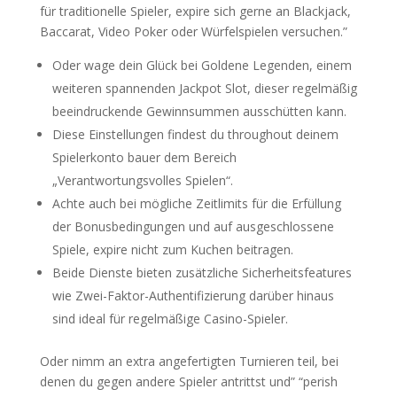
für traditionelle Spieler, expire sich gerne an Blackjack,
Baccarat, Video Poker oder Würfelspielen versuchen.”
Oder wage dein Glück bei Goldene Legenden, einem
weiteren spannenden Jackpot Slot, dieser regelmäßig
beeindruckende Gewinnsummen ausschütten kann.
Diese Einstellungen findest du throughout deinem
Spielerkonto bauer dem Bereich
„Verantwortungsvolles Spielen“.
Achte auch bei mögliche Zeitlimits für die Erfüllung
der Bonusbedingungen und auf ausgeschlossene
Spiele, expire nicht zum Kuchen beitragen.
Beide Dienste bieten zusätzliche Sicherheitsfeatures
wie Zwei-Faktor-Authentifizierung darüber hinaus
sind ideal für regelmäßige Casino-Spieler.
Oder nimm an extra angefertigten Turnieren teil, bei
denen du gegen andere Spieler antrittst und” “perish