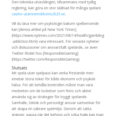
Den tekniska utvecklingen, tillsammans med tydlig
reglering, kan göra en stor skillnad för många spelare
casino-utansvensklicens2025.se
.
Vill du läsa mer om psykologin bakom spelberoende
kan [denna artikel på New York Times]
(https://www.nytimes.com/2021/08/14/health/gambling
-addiction.html) vara intressant. För senaste nyheter
och diskussioner om ansvarsfullt spelande, se även
Twitter-flödet hos [ResponsibleGaming]
(https://twitter.com/ResponsibleGaming).
Slutsats
Att spela utan spelpaus kan verka frestande men
innebär stora risker för både ekonomi och psykisk
hälsa. För att behålla kontrollen måste man vara
medveten om de lockelser som finns och aktivt
använda sig av strategier för tryggt spelande.
Samhälle, teknik och personligt ansvar samverkar för
att skapa en säkrare spelmiljö. Genom att sätta
gränser, pausa när det behövs och söka hjälp kan man