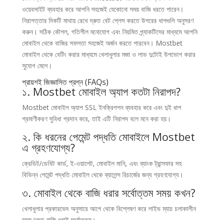
ওয়েবসাইট ব্যবহার করে আপনি সহজেই যেকোনো সময় বাজি ধরতে পারেন।
নিরাপত্তার দিকটি মাথায় রেখে দ্রুত বেট প্লেস করতে উপরের ধাপগুলি অনুসরণ
করুন। সঠিক কৌশল, গতিশীল মনোযোগ এবং নিয়মিত প্র্যাকটিসের মাধ্যমে আপনি
মোবাইল থেকে বাজির সফলতা সহজেই অর্জন করতে পারবেন। Mostbet
মোবাইল থেকে বেটিং করার মাধ্যমে খেলাধুলার মজা ও লাভ দুটোই উপভোগ করার
সুযোগ মেলে।
প্রায়শই জিজ্ঞাসিত প্রশ্ন (FAQs)
১. Mostbet মোবাইল অ্যাপ কতটা নিরাপদ?
Mostbet মোবাইল অ্যাপ SSL ইনক্রিপশন ব্যবহার করে এবং দুই ধাপ
প্রমাণীকরণ সুবিধা প্রদান করে, তাই এটি নিরাপদ বলে মনে করা হয়।
২. কি ধরনের পেমেন্ট পদ্ধতি মোবাইলে Mostbet
এ গ্রহণযোগ্য?
ক্রেডিট/ডেবিট কার্ড, ই-ওয়ালেট, মোবাইল মানি, এবং ব্যাংক ট্রান্সফার সহ
বিভিন্ন পেমেন্ট পদ্ধতি মোবাইল থেকে ব্যালেন্স রিচার্জের জন্য গ্রহণযোগ্য।
৩. মোবাইল থেকে বাজি ধরার সর্বোত্তম সময় কখন?
খেলাধুলার প্রকারভেদ অনুসারে আগে থেকে বিশ্লেষণ করে লাইভ ম্যাচ চলাকালীন
সময় দ্রুত বাজি ধরাই সর্বোত্তম।