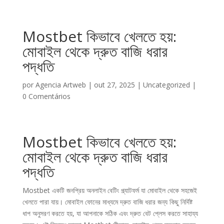
Mostbet কিভাবে খেলতে হয়:
মোবাইল থেকে দ্রুত বাজি ধরার
পদ্ধতি
por
Agencia Artweb
|
out 27, 2025
|
Uncategorized
|
0 Comentários
Mostbet কিভাবে খেলতে হয়:
মোবাইল থেকে দ্রুত বাজি ধরার
পদ্ধতি
Mostbet একটি জনপ্রিয় অনলাইন বেটিং প্ল্যাটফর্ম যা মোবাইল থেকে সহজেই
খেলতে পারা যায়। মোবাইল ফোনের মাধ্যমে দ্রুত বাজি ধরার জন্য কিছু নির্দিষ্ট
ধাপ অনুসরণ করতে হয়, যা আপনাকে সঠিক এবং দ্রুত বেট প্লেস করতে সাহায্য