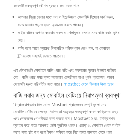
কয়েকটি গুরুত্বপূর্ণ কৌশল ব্যবহার করা যেতে পারে:
আপনার প্রিয় খেলার মতো দল বা ইভেন্টগুলো ফেভারিট হিসেবে মার্ক করুন,
যাতে দরকার পড়লে দ্রুত অ্যাক্সেস করতে পারেন।
লাইভ বাজির অপশন ব্যবহার করুন যা খেলাধুলার চলমান সময় বাজি ধরার সুবিধা
দেয়।
বাজি ধরার আগে ম্যাচের বিস্তারিত পরিসংখ্যান দেখে যান, যা মোবাইল
ইন্টারফেসে সহজেই দেখতে পারবেন।
এই কৌশলগুলি মোবাইলে বাজি ধরার গতি এবং সফলতার সুযোগ উভয়ই বাড়িয়ে
দেয়। বাজি ধরার সময় দ্রুত মনোযোগ কেন্দ্রীভূত রাখা খুবই প্রয়োজন, কারণ
খেলাগুলি দ্রুত পরিবর্তিত হতে পারে।
mostbet থেকে কিভাবে টাকা তুলব
বাজি ধরার জন্য মোবাইল বেটিংয়ে নিরাপত্তা ব্যবস্থা
বিশ্বাসযোগ্যতার দিক থেকে Mostbet গ্রাহকদের সম্পূর্ণ সুরক্ষা দেয়।
মোবাইল বেটিংয়ের ক্ষেত্রে নিরাপত্তা অত্যন্ত গুরুত্বপূর্ণ কারণ ব্যক্তিগত তথ্য
এবং লেনদেনের গোপনীয়তা রক্ষা করতে হবে। Mostbet SSL ইনক্রিপশন
ব্যবহার করে যাতে আপনার ডেটা সুরক্ষিত থাকে। এছাড়াও, মোবাইল থেকে লগইন
করার সময় দুই ধাপ প্রমাণীকরণ সক্রিয় করে নিরাপত্তা বাড়ানো যেতে পারে।