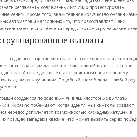
игры в казино предоставляют шанс насладиться геймплеем без
познать регламенты современных игр либо протестировать
чные деньги. Кроме того, значительное количество онлайн кази
ных автоматов и настольных игр, что предоставляет шанс
вершенствовать способности перед стартом игры на живые день
 сгруппированные выплаты
— это две новаторские механики, которые произвели революци
ляет пользователям динамичное число линий выплат, которое
 один спин. Данное достигается посредством произвольному
при каждом раскручивании. Подобный способ делает любой рау
уемости.
игрыши создаются по заданным линиям, кластерные выплаты
ики в 7k casino побеждают, когда идентичные символы создают
ника нередко дополняется возможностью каскадных катушек, в
на их позицию выпадают свежие, что может вызвать серию побе