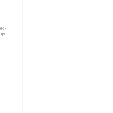
ивой
 до