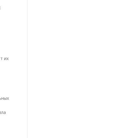
х
т их
ьных
ила