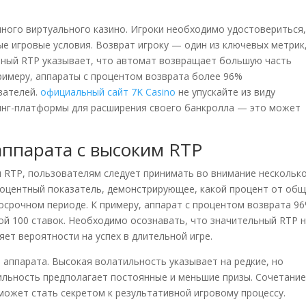
ного виртуального казино. Игроки необходимо удостовериться,
ые игровые условия. Возврат игроку — один из ключевых метрик
нный RTP указывает, что автомат возвращает большую часть
примеру, аппараты с процентом возврата более 96%
вателей.
официальный сайт 7K Casino
не упускайте из виду
инг-платформы для расширения своего банкролла — это может
.
ппарата с высоким RTP
 RTP, пользователям следует принимать во внимание нескольк
 процентный показатель, демонстрирующее, какой процент от об
осрочном периоде. К примеру, аппарат с процентом возврата 96
дой 100 ставок. Необходимо осознавать, что значительный RTP 
ет вероятности на успех в длительной игре.
 аппарата. Высокая волатильность указывает на редкие, но
ильность предполагает постоянные и меньшие призы. Сочетани
ожет стать секретом к результативной игровому процессу.