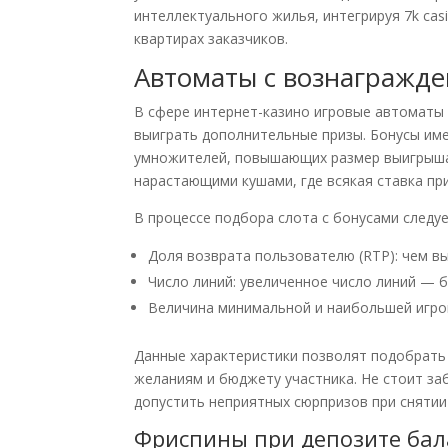
интеллектуального жилья, интегрируя 7k cas
квартирах заказчиков.
Автоматы с вознагражде
В сфере интернет-казино игровые автоматы 
выиграть дополнительные призы. Бонусы им
умножителей, повышающих размер выигрыша 
нарастающими кушами, где всякая ставка пр
В процессе подбора слота с бонусами следу
Доля возврата пользователю (RTP): чем в
Число линий: увеличенное число линий —
Величина минимальной и наибольшей игров
Данные характеристики позволят подобрат
желаниям и бюджету участника. Не стоит за
допустить неприятных сюрпризов при снятии д
Фриспины при депозите бала