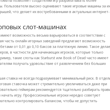
втоматы позволяет создателям игр разрабатывать более
ы. Пользователи высоко оценивают такие игровые машины за и
рышей, что делает их востребованными в актуальных интернет-
топовых слот-машинах
 имеют возможность весьма варьироваться в соответствии с
ная часть онлайн игорных заведений предлагают возможность
етами от 0,01 до 0,10 баксов за платёжную линию. Такое делае
еров, в частности для начинающих игроков, которые только
ример, такие слоты как Starburst или Book of Dead часто имеют
вателям получать удовольствие от развлечением без больших
шая ставка не всегда подразумевает минимальный риск. В отдел
оговая ставочка может стремительно увеличиваться даже при
довательно геймерам рекомендуется тщательно разбирать прав
 начать игру. Профессиональные игроки нередко советуют
мательно контролировать балансом, чтобы не допустить