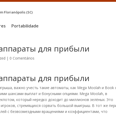
 Florianópolis (SC)
res
Portabilidade
аппараты для прибыли
zed
|
0 Comentários
аппараты для прибыли
игрыша, важно учесть такие автоматы, как Mega Moolah и Book 
кими шансами выплат и бонусными опциями. Mega Moolah, в
екпотом, который нередко доходит до миллионов зелёных. Это
 игроков, стремящихся сорвать большой выигрыш. В тот же пер
плей с безвозмездными вращениями и коэффициентами, что