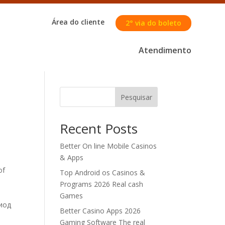
Área do cliente
2° via do boleto
Atendimento
Pesquisar
Recent Posts
Better On line Mobile Casinos
& Apps
of
Top Android os Casinos &
Programs 2026 Real cash
Games
иод
Better Casino Apps 2026
Gaming Software The real