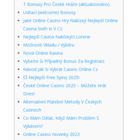
T Bonusy Pro České Hráče (aktualizováno)
Uvítací (welcome) Bonusy
Jaké Online Casino Hry Nabízejí Nejlepší Online
Casina Sixth Is V Cz
Nejlepší Casina Nabízející Loterie
Možnosti Vkladu / Výběru
Nová Online Kasina
Vyberte Si Případný Bonus Za Registraci:
Návod Jak Si Vybrat Casino Online Cz
💥 Nejlepší Free Spiny 2025!
České Online Casino 2025 – Můžete Hrát
Dnes!
Alternativní Platební Metody V Českých
Casinech
Co Mám Dělat, Když Mám Problém S
Výběrem?
Online Casino Novinky 2023