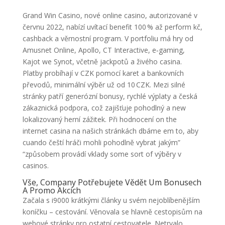
Grand Win Casino, nové online casino, autorizované v
červnu 2022, nabízí uvítací benefit 100 % až perform kč,
cashback a věrnostní program. V portfoliu má hry od
Amusnet Online, Apollo, CT Interactive, e‑gaming,
Kajot we Synot, včetně jackpotů a živého casina.
Platby probíhají v CZK pomocí karet a bankovních
převodů, minimální výběr už od 10 CZK. Mezi silné
stránky patří generózní bonusy, rychlé výplaty a česká
zákaznická podpora, což zajišťuje pohodlný a new
lokalizovaný herní zážitek. Při hodnocení on the
internet casina na našich stránkách dbáme em to, aby
cuando čeští hráči mohli pohodlně vybrat jakým”
“způsobem provádí vklady some sort of výběry v
casinos.
Vše, Company Potřebujete Vědět Um Bonusech
A Promo Akcích
Začala s i9000 krátkými články u svém nejoblíbenějším
koníčku – cestování. Věnovala se hlavně cestopisům na
webové stránky pro ostatní cestovatele. Netrvalo