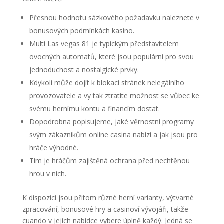
Přesnou hodnotu sázkového požadavku naleznete v
bonusových podmínkách kasino.
Multi Las vegas 81 je typickým představitelem
ovocných automatů, které jsou populární pro svou
jednoduchost a nostalgické prvky.
Kdykoli může dojít k blokaci stránek nelegálního
provozovatele a vy tak ztratíte možnost se vůbec ke
svému hernímu kontu a financím dostat.
Dopodrobna popisujeme, jaké věrnostní programy
svým zákazníkům online casina nabízí a jak jsou pro
hráče výhodné.
Tím je hráčům zajištěná ochrana před nechtěnou
hrou v nich.
K dispozici jsou přitom různé herní varianty, výtvarné
zpracování, bonusové hry a casinoví vývojáři, takže
cuando v jejich nabídce vybere úplně každý. Jedná se