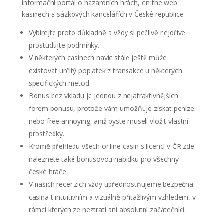
informační portál o hazardních hrách, on the web
kasinech a sázkových kancelářích v České republice.
Vybírejte proto důkladně a vždy si pečlivě nejdříve
prostudujte podmínky.
V některých casinech navíc stále ještě může
existovat určitý poplatek z transakce u některých
specifických metod.
Bonus bez vkladu je jednou z nejatraktivnějších
forem bonusu, protože vám umožňuje získat peníze
nebo free annoying, aniž byste museli vložit vlastní
prostředky.
Kromě přehledu všech online casin s licencí v ČR zde
naleznete také bonusovou nabídku pro všechny
české hráče.
V našich recenzích vždy upřednostňujeme bezpečná
casina t intuitivním a vizuálně přitažlivým vzhledem, v
rámci kterých ze neztratí ani absolutní začátečníci.