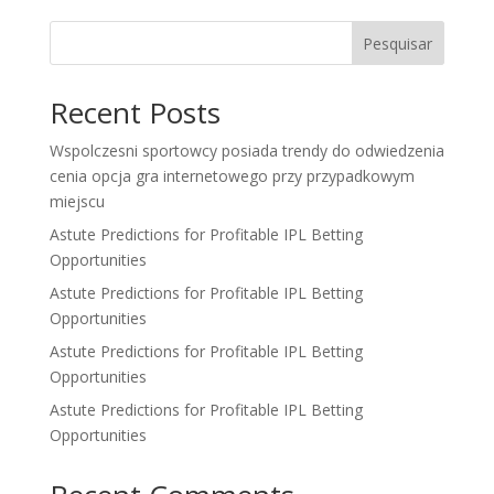
Pesquisar
Recent Posts
Wspolczesni sportowcy posiada trendy do odwiedzenia
cenia opcja gra internetowego przy przypadkowym
miejscu
Astute Predictions for Profitable IPL Betting
Opportunities
Astute Predictions for Profitable IPL Betting
Opportunities
Astute Predictions for Profitable IPL Betting
Opportunities
Astute Predictions for Profitable IPL Betting
Opportunities