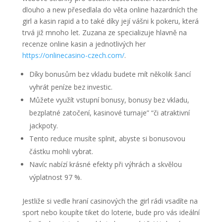
dlouho a new přesedlala do věta online hazardních the
girl a kasin rapid a to také díky její vášni k pokeru, která
trvá již mnoho let. Zuzana ze specializuje hlavně na
recenze online kasin a jednotlivých her
https://onlinecasino-czech.com/
.
Díky bonusům bez vkladu budete mít několik šancí
vyhrát peníze bez investic.
Můžete využít vstupní bonusy, bonusy bez vkladu,
bezplatné zatočení, kasinové turnaje” “či atraktivní
jackpoty.
Tento reduce musíte splnit, abyste si bonusovou
částku mohli vybrat.
Navíc nabízí krásné efekty při výhrách a skvělou
výplatnost 97 %.
Jestliže si vedle hraní casinových the girl rádi vsadíte na
sport nebo koupíte tiket do loterie, bude pro vás ideální