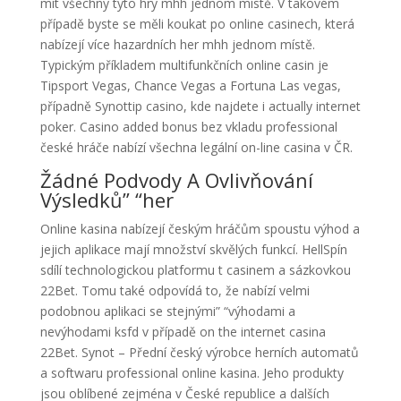
mít všechny tyto hry mhh jednom místě. V takovém
případě byste se měli koukat po online casinech, která
nabízejí více hazardních her mhh jednom místě.
Typickým příkladem multifunkčních online casin je
Tipsport Vegas, Chance Vegas a Fortuna Las vegas,
případně Synottip casino, kde najdete i actually internet
poker. Casino added bonus bez vkladu professional
české hráče nabízí všechna legální on-line casina v ČR.
Žádné Podvody A Ovlivňování
Výsledků” “her
Online kasina nabízejí českým hráčům spoustu výhod a
jejich aplikace mají množství skvělých funkcí. HellSpín
sdílí technologickou platformu t casinem a sázkovkou
22Bet. Tomu také odpovídá to, že nabízí velmi
podobnou aplikaci se stejnými” “výhodami a
nevýhodami ksfd v případě on the internet casina
22Bet. Synot – Přední český výrobce herních automatů
a softwaru professional online kasina. Jeho produkty
jsou oblíbené zejména v České republice a dalších