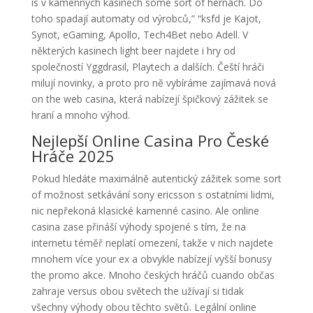
is v kamenných kasinech some sort of hernách. Do
toho spadají automaty od výrobců,” “ksfd je Kajot,
Synot, eGaming, Apollo, Tech4Bet nebo Adell. V
některých kasinech light beer najdete i hry od
společností Yggdrasil, Playtech a dalších. Čeští hráči
milují novinky, a proto pro ně vybíráme zajímavá nová
on the web casina, která nabízejí špičkový zážitek se
hraní a mnoho výhod.
Nejlepší Online Casina Pro České
Hráče 2025
Pokud hledáte maximálně autentický zážitek some sort
of možnost setkávání sony ericsson s ostatními lidmi,
nic nepřekoná klasické kamenné casino. Ale online
casina zase přináší výhody spojené s tím, že na
internetu téměř neplatí omezení, takže v nich najdete
mnohem více your ex a obvykle nabízejí vyšší bonusy
the promo akce. Mnoho českých hráčů cuando občas
zahraje versus obou světech the užívají si tidak
všechny výhody obou těchto světů. Legální online