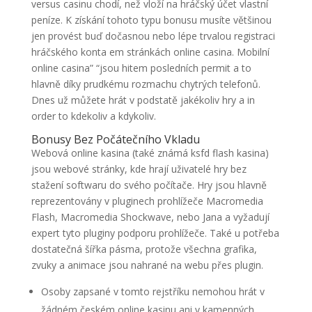
versus casinu chodí, než vloží na hráčský účet vlastní
peníze. K získání tohoto typu bonusu musíte většinou
jen provést buď dočasnou nebo lépe trvalou registraci
hráčského konta em stránkách online casina. Mobilní
online casina” “jsou hitem posledních permit a to
hlavně díky prudkému rozmachu chytrých telefonů.
Dnes už můžete hrát v podstatě jakékoliv hry a in
order to kdekoliv a kdykoliv.
Bonusy Bez Počátečního Vkladu
Webová online kasina (také známá ksfd flash kasina)
jsou webové stránky, kde hrají uživatelé hry bez
stažení softwaru do svého počítače. Hry jsou hlavně
reprezentovány v pluginech prohlížeče Macromedia
Flash, Macromedia Shockwave, nebo Jana a vyžadují
expert tyto pluginy podporu prohlížeče. Také u potřeba
dostatečná šířka pásma, protože všechna grafika,
zvuky a animace jsou nahrané na webu přes plugin.
Osoby zapsané v tomto rejstříku nemohou hrát v
žádném českém online kasinu ani v kamenných