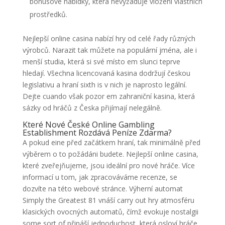
bonusové nabídky, která nevyžaduje vložení vlastních
prostředků.
Nejlepší online casina nabízí hry od celé řady různých
výrobců. Narazit tak můžete na populární jména, ale i
menší studia, která si své místo em slunci teprve
hledají. Všechna licencovaná kasina dodržují českou
legislativu a hraní sixth is v nich je naprosto legální.
Dejte cuando však pozor em zahraniční kasina, která
sázky od hráčů z Česka přijímají nelegálně.
Které Nové České Online Gambling
Establishment Rozdává Peníze Zdarma?
A pokud eine před začátkem hraní, tak minimálně před
výběrem o to požádáni budete. Nejlepší online casina,
které zveřejňujeme, jsou ideální pro nové hráče. Více
informací u tom, jak zpracováváme recenze, se
dozvíte na této webové stránce. Výherní automat
Simply the Greatest 81 vnáší carry out hry atmosféru
klasických ovocných automatů, čímž evokuje nostalgii
some sort of přináší jednoduchost, která osloví hráče