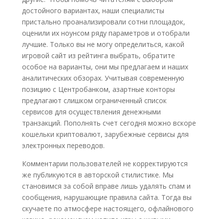
достойного вариантах, наши специалисты
пристально проанализировали сотни площадок,
оценили их ноунсом ряду параметров и отобрали
лучшие. Только вы не могу определиться, какой
игровой сайт из рейтинга выбрать, обратите
особое на варианты, они мы предлагаем и наших
аналитических обзорах. Учитывая современную
позицию с Центробанком, азартные конторы
предлагают слишком ограниченный список
сервисов для осуществления денежными
транзакций. Пополнять счет сегодня можно вскоре
кошельки криптовалют, зарубежные сервисы для
электронных переводов.
Комментарии пользователей не корректируются
же публикуются в авторской стилистике. Мы
становимся за собой вправе лишь удалять спам и
сообщения, нарушающие правила сайта. Тогда вы
скучаете по атмосфере настоящего, офлайнового