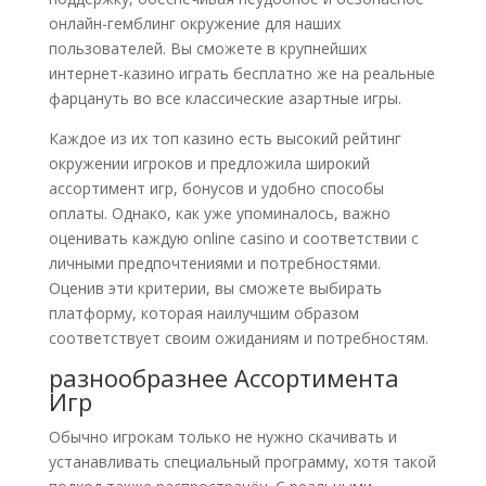
онлайн-гемблинг окружение для наших
пользователей. Вы сможете в крупнейших
интернет-казино играть бесплатно же на реальные
фарцануть во все классические азартные игры.
Каждое из их топ казино есть высокий рейтинг
окружении игроков и предложила широкий
ассортимент игр, бонусов и удобно способы
оплаты. Однако, как уже упоминалось, важно
оценивать каждую online casino и соответствии с
личными предпочтениями и потребностями.
Оценив эти критерии, вы сможете выбирать
платформу, которая наилучшим образом
соответствует своим ожиданиям и потребностям.
разнообразнее Ассортимента
Игр
Обычно игрокам только не нужно скачивать и
устанавливать специальный программу, хотя такой