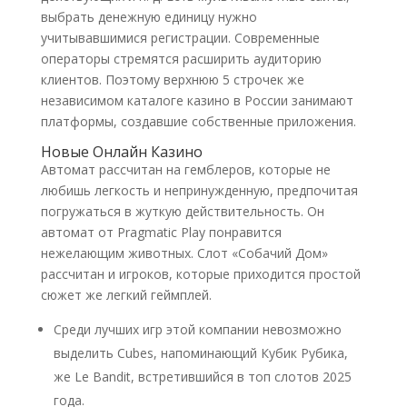
выбрать денежную единицу нужно
учитывавшимися регистрации. Современные
операторы стремятся расширить аудиторию
клиентов. Поэтому верхнюю 5 строчек же
независимом каталоге казино в России занимают
платформы, создавшие собственные приложения.
Новые Онлайн Казино
Автомат рассчитан на гемблеров, которые не
любишь легкость и непринужденную, предпочитая
погружаться в жуткую действительность. Он
автомат от Pragmatic Play понравится
нежелающим животных. Слот «Собачий Дом»
рассчитан и игроков, которые приходится простой
сюжет же легкий геймплей.
Среди лучших игр этой компании невозможно
выделить Cubes, напоминающий Кубик Рубика,
же Le Bandit, встретившийся в топ слотов 2025
года.