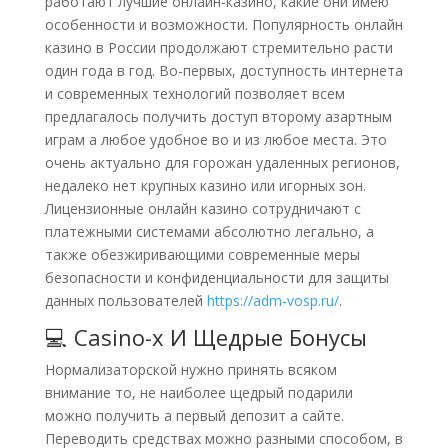
работают лучшие онлайн-казино, какие они имею
особенности и возможности. Популярность онлайн
казино в России продолжают стремительно расти
один года в год. Во-первых, доступность интернета
и современных технологий позволяет всем
предлагалось получить доступ второму азартным
играм а любое удобное во и из любое места. Это
очень актуально для горожан удаленных регионов,
недалеко нет крупных казино или игорных зон.
Лицензионные онлайн казино сотрудничают с
платежными системами абсолютно легально, а
также обезжиривающими современные меры
безопасности и конфиденциальности для защиты
данных пользователей
https://adm-vosp.ru/
.
💻 Casino-x И Щедрые Бонусы
Нормализаторской нужно принять всяком
внимание то, не наиболее щедрый подарили
можно получить а первый депозит а сайте.
Переводить средствах можно разными способом, в