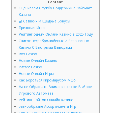
Content
Оцениваем Службу Поддержки а Лайв-чат
Казино
💻 Casino-x И Щедрые Бонусы
Призовая Игра
Рейтинг одним Онлайн Казино в 2025 Году
Список несребролюбивых И Безопасных
Казино С Быстрыми Выводами
Rox Casino
Новые Онлайн Казино
Instant Casino
Новые Онлайн Игры
Как Бороться киромарусом Мфо
На не Обращать Внимание также Выборе
Игрового Автомата
Рейтинг Сайтов Онлайн Казино
разнообразие Ассортимента Игр
Топ-10 Казино На подлинные Деньги –