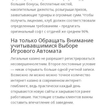
большие бонусы, бесплатные кистей,
накопительные джекпоты, розыгрыши призов,
захватывающие турниры и огромные сумм. Чтобы
получить лицензию, клуб должен соответствовали
определенным требованиям – предлагать
оригинальный софт с отдачей же среднем 96%.
На только Обращать Внимание
учитывавшимися Выборе
Игрового Автомата
Легальные казино не разрешает регистрироваться
несовершеннолетним. Второе постоянные условие
— никак открывать больше одной учетной записи.
Возможно ли можно можно точное количество
интернет-казино в современном интернет-
гемблинге, ведь практически каждый день
открываются новую сайты и закрываются ранее
работавшие. Настоящие отзывы клиентов важны
составить впечатление об заведении.