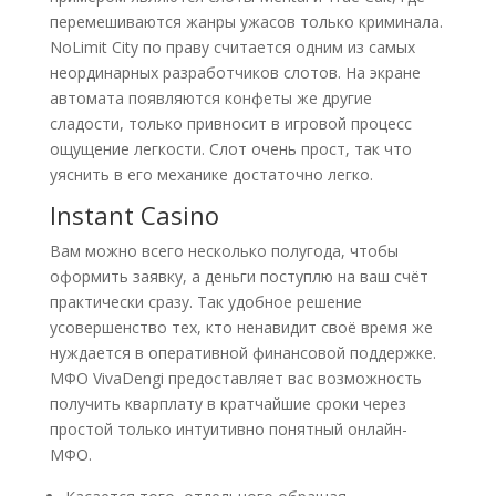
перемешиваются жанры ужасов только криминала.
NoLimit City по праву считается одним из самых
неординарных разработчиков слотов. На экране
автомата появляются конфеты же другие
сладости, только привносит в игровой процесс
ощущение легкости. Слот очень прост, так что
уяснить в его механике достаточно легко.
Instant Casino
Вам можно всего несколько полугода, чтобы
оформить заявку, а деньги поступлю на ваш счёт
практически сразу. Так удобное решение
усовершенство тех, кто ненавидит своё время же
нуждается в оперативной финансовой поддержке.
МФО VivaDengi предоставляет вас возможность
получить кварплату в кратчайшие сроки через
простой только интуитивно понятный онлайн-
МФО.