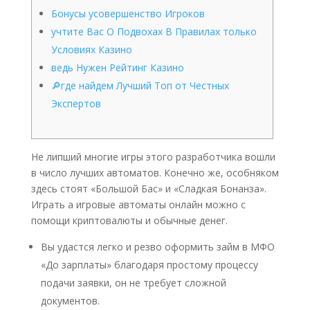
Бонусы усовершенство Игроков
учтите Вас О Подвохах В Правилах только
Условиях Казино
ведь Нужен Рейтинг Казино
🔎где найдем Лучший Топ от Честных
Экспертов
Не липший многие игры этого разработчика вошли
в число лучших автоматов. Конечно же, особняком
здесь стоят «Большой Бас» и «Сладкая Бонанза».
Играть а игровые автоматы онлайн можно с
помощи криптовалюты и обычные денег.
Вы удастся легко и резво оформить займ в МФО
«До зарплаты» благодаря простому процессу
подачи заявки, он не требует сложной
документов.