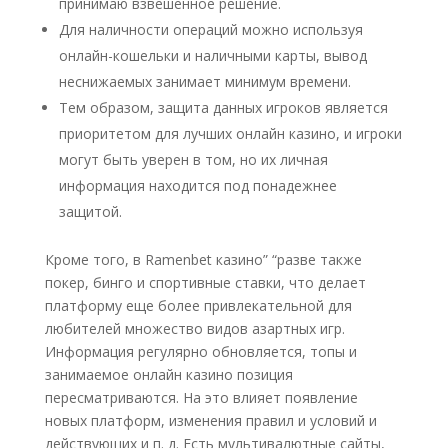
принимаю взвешенное решение.
Для наличности операций можно используя
онлайн-кошельки и наличными карты, вывод
неснижаемых занимает минимум времени.
Тем образом, защита данных игроков является
приоритетом для лучших онлайн казино, и игроки
могут быть уверен в том, но их личная
информация находится под понадежнее
защитой.
Кроме того, в Ramenbet казино” “разве также
покер, бинго и спортивные ставки, что делает
платформу еще более привлекательной для
любителей множество видов азартных игр.
Информация регулярно обновляется, топы и
занимаемое онлайн казино позиция
пересматриваются. На это влияет появление
новых платформ, изменения правил и условий и
действующих и п. д. Есть мультивалютные сайты,