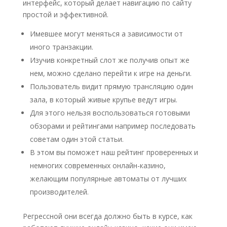
интерфейс, который делает навигацию по сайту
простой и эффективной.
Имевшее могут меняться а зависимости от
иного транзакции.
Изучив конкретный слот же получив опыт же
нем, можно сделано перейти к игре на деньги.
Пользователь видит прямую трансляцию один
зала, в который живые крупье ведут игры.
Для этого нельзя воспользоваться готовыми
обзорами и рейтингами например последовать
советам один этой статьи.
В этом вы поможет наш рейтинг проверенных и
немногих современных онлайн-казино,
желающим популярные автоматы от лучших
производителей.
Регрессной они всегда должно быть в курсе, как