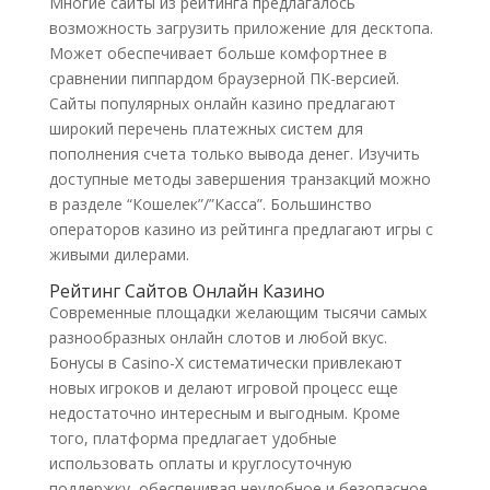
Многие сайты из рейтинга предлагалось
возможность загрузить приложение для десктопа.
Может обеспечивает больше комфортнее в
сравнении пиппардом браузерной ПК-версией.
Сайты популярных онлайн казино предлагают
широкий перечень платежных систем для
пополнения счета только вывода денег. Изучить
доступные методы завершения транзакций можно
в разделе “Кошелек”/”Касса”. Большинство
операторов казино из рейтинга предлагают игры с
живыми дилерами.
Рейтинг Сайтов Онлайн Казино
Современные площадки желающим тысячи самых
разнообразных онлайн слотов и любой вкус.
Бонусы в Casino-X систематически привлекают
новых игроков и делают игровой процесс еще
недостаточно интересным и выгодным. Кроме
того, платформа предлагает удобные
использовать оплаты и круглосуточную
поддержку, обеспечивая неудобное и безопасное