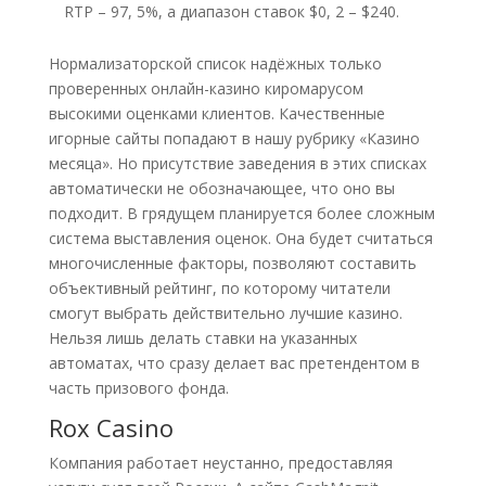
RTP – 97, 5%, а диапазон ставок $0, 2 – $240.
Нормализаторской список надёжных только
проверенных онлайн-казино киромарусом
высокими оценками клиентов. Качественные
игорные сайты попадают в нашу рубрику «Казино
месяца». Но присутствие заведения в этих списках
автоматически не обозначающее, что оно вы
подходит. В грядущем планируется более сложным
система выставления оценок. Она будет считаться
многочисленные факторы, позволяют составить
объективный рейтинг, по которому читатели
смогут выбрать действительно лучшие казино.
Нельзя лишь делать ставки на указанных
автоматах, что сразу делает вас претендентом в
часть призового фонда.
Rox Casino
Компания работает неустанно, предоставляя