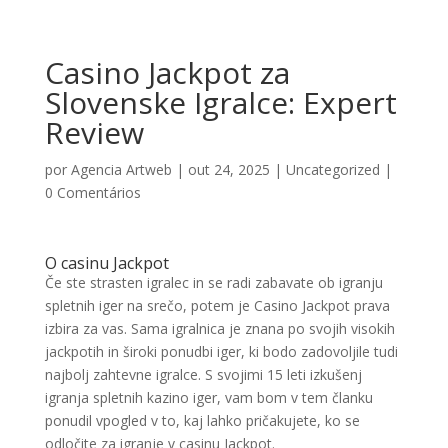
Casino Jackpot za
Slovenske Igralce: Expert
Review
por
Agencia Artweb
|
out 24, 2025
|
Uncategorized
|
0 Comentários
O casinu Jackpot
Če ste strasten igralec in se radi zabavate ob igranju
spletnih iger na srečo, potem je Casino Jackpot prava
izbira za vas. Sama igralnica je znana po svojih visokih
jackpotih in široki ponudbi iger, ki bodo zadovoljile tudi
najbolj zahtevne igralce. S svojimi 15 leti izkušenj
igranja spletnih kazino iger, vam bom v tem članku
ponudil vpogled v to, kaj lahko pričakujete, ko se
odločite za igranje v casinu Jackpot.