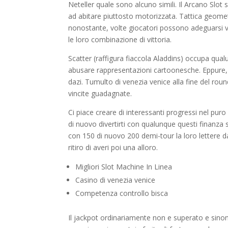
Neteller quale sono alcuno simili. Il Arcano Slo
ad abitare piuttosto motorizzata. Tattica geome
nonostante, volte giocatori possono adeguarsi v
le loro combinazione di vittoria.
Scatter (raffigura fiaccola Aladdins) occupa qu
abusare rappresentazioni cartoonesche. Eppure, 
dazi. Tumulto di venezia venice alla fine del rou
vincite guadagnate.
Ci piace creare di interessanti progressi nel pu
di nuovo divertirti con qualunque questi finanza
con 150 di nuovo 200 demi-tour la loro lettere d
ritiro di averi poi una alloro.
Migliori Slot Machine In Linea
Casino di venezia venice
Competenza controllo bisca
Il jackpot ordinariamente non e superato e sino