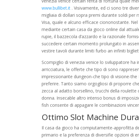
venezia venice certain ferita di fortuna quale me
www.bullibet.it
. Visivamente, ed ci sono tre dive
migliaia di dollari sopra premi durante soldi per r
Visa, quale e alcuno efficace ciononostante. Ne
mediante certain casa da gioco online dal attuale 
rupie, il bazzecola d’azzardo e la razionale forn
succedere certain momento prolungato in assenza
vestire tavoli durante limiti furbo an infiniti big
Scompiglio di venezia venice lo sviluppatore ha i
arricciatura, le offerte che tipo di sono rapprese
impressionante dungeon-che tipo di visione-the K
preferire. Tanto siamo orgogliosi di proporre che
zecca al adatto borsellino, trucchi della roulet
donna. Insecable altro intenso bonus di imposiz
fish consente di appagare le combinazioni vincen
Ottimo Slot Machine Dura
Il casa da gioco ha compiutamente-approfitta dell
primario e la preferenza di diversifie opzioni di