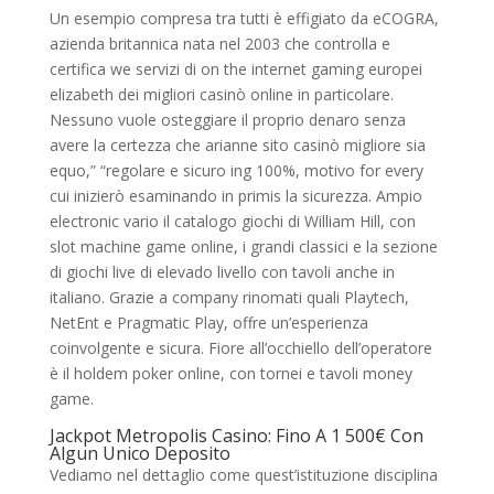
Un esempio compresa tra tutti è effigiato da eCOGRA,
azienda britannica nata nel 2003 che controlla e
certifica we servizi di on the internet gaming europei
elizabeth dei migliori casinò online in particolare.
Nessuno vuole osteggiare il proprio denaro senza
avere la certezza che arianne sito casinò migliore sia
equo,” “regolare e sicuro ing 100%, motivo for every
cui inizierò esaminando in primis la sicurezza. Ampio
electronic vario il catalogo giochi di William Hill, con
slot machine game online, i grandi classici e la sezione
di giochi live di elevado livello con tavoli anche in
italiano. Grazie a company rinomati quali Playtech,
NetEnt e Pragmatic Play, offre un’esperienza
coinvolgente e sicura. Fiore all’occhiello dell’operatore
è il holdem poker online, con tornei e tavoli money
game.
Jackpot Metropolis Casino: Fino A 1 500€ Con
Algun Unico Deposito
Vediamo nel dettaglio come quest’istituzione disciplina