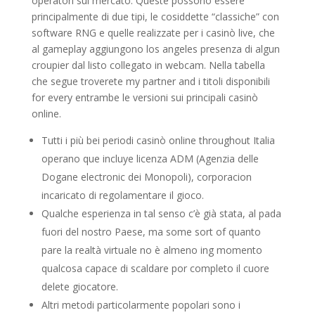
operatori sul mercato. Queste possono essere
principalmente di due tipi, le cosiddette “classiche” con
software RNG e quelle realizzate per i casinò live, che
al gameplay aggiungono los angeles presenza di algun
croupier dal listo collegato in webcam. Nella tabella
che segue troverete my partner and i titoli disponibili
for every entrambe le versioni sui principali casinò
online.
Tutti i più bei periodi casinò online throughout Italia
operano que incluye licenza ADM (Agenzia delle
Dogane electronic dei Monopoli), corporacion
incaricato di regolamentare il gioco.
Qualche esperienza in tal senso c’è già stata, al pada
fuori del nostro Paese, ma some sort of quanto
pare la realtà virtuale no è almeno ing momento
qualcosa capace di scaldare por completo il cuore
delete giocatore.
Altri metodi particolarmente popolari sono i