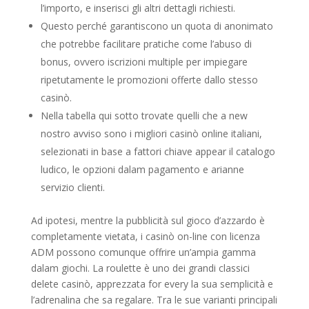
l’importo, e inserisci gli altri dettagli richiesti.
Questo perché garantiscono un quota di anonimato
che potrebbe facilitare pratiche come l’abuso di
bonus, ovvero iscrizioni multiple per impiegare
ripetutamente le promozioni offerte dallo stesso
casinò.
Nella tabella qui sotto trovate quelli che a new
nostro avviso sono i migliori casinò online italiani,
selezionati in base a fattori chiave appear il catalogo
ludico, le opzioni dalam pagamento e arianne
servizio clienti.
Ad ipotesi, mentre la pubblicità sul gioco d’azzardo è
completamente vietata, i casinò on-line con licenza
ADM possono comunque offrire un’ampia gamma
dalam giochi. La roulette è uno dei grandi classici
delete casinò, apprezzata for every la sua semplicità e
l’adrenalina che sa regalare. Tra le sue varianti principali