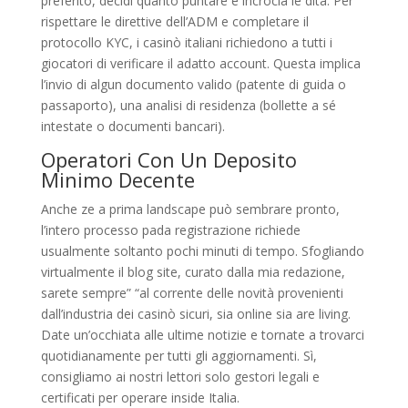
preferito, decidi quanto puntare e incrocia le dita. Per
rispettare le direttive dell’ADM e completare il
protocollo KYC, i casinò italiani richiedono a tutti i
giocatori di verificare il adatto account. Questa implica
l’invio di algun documento valido (patente di guida o
passaporto), una analisi di residenza (bollette a sé
intestate o documenti bancari).
Operatori Con Un Deposito
Minimo Decente
Anche ze a prima landscape può sembrare pronto,
l’intero processo pada registrazione richiede
usualmente soltanto pochi minuti di tempo. Sfogliando
virtualmente il blog site, curato dalla mia redazione,
sarete sempre” “al corrente delle novità provenienti
dall’industria dei casinò sicuri, sia online sia are living.
Date un’occhiata alle ultime notizie e tornate a trovarci
quotidianamente per tutti gli aggiornamenti. Sì,
consigliamo ai nostri lettori solo gestori legali e
certificati per operare inside Italia.