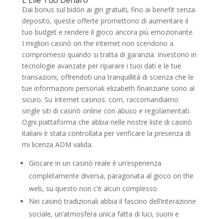
E Elle Tuo Denaro
Dai bonus sul bidón ai giri gratuiti, fino ai benefit senza
deposito, queste offerte promettono di aumentare il
tuo budget e rendere il gioco ancora più emozionante.
I migliori casinò on the internet non scendono a
compromessi quando si tratta di garanzia. Investono in
tecnologie avanzate per riparare i tuoi dati e le tue
transazioni, offrendoti una tranquillità di scienza che le
tue informazioni personali elizabeth finanziarie sono al
sicuro. Su Internet casinos. com, raccomandiamo
single siti di casinò online con abuso e regolamentati.
Ogni piattaforma che abbia nelle nostre liste di casinò
italiani è stata controllata per verificare la presenza di
mi licenza ADM valida.
Giocare in un casinò reale è un’esperienza
completamente diversa, paragonata al gioco on the
web, su questo non c’è alcun complesso.
Nei casinò tradizionali abbia il fascino dell’interazione
sociale, un’atmosfera unica fatta di luci, suoni e