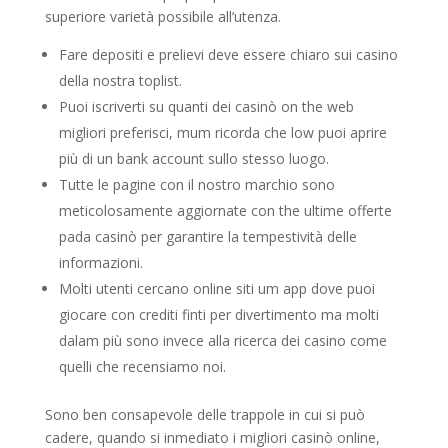
superiore varietà possibile all’utenza.
Fare depositi e prelievi deve essere chiaro sui casino
della nostra toplist.
Puoi iscriverti su quanti dei casinò on the web
migliori preferisci, mum ricorda che low puoi aprire
più di un bank account sullo stesso luogo.
Tutte le pagine con il nostro marchio sono
meticolosamente aggiornate con the ultime offerte
pada casinò per garantire la tempestività delle
informazioni.
Molti utenti cercano online siti um app dove puoi
giocare con crediti finti per divertimento ma molti
dalam più sono invece alla ricerca dei casino come
quelli che recensiamo noi.
Sono ben consapevole delle trappole in cui si può
cadere, quando si inmediato i migliori casinò online,