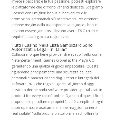
invece il baccarat è la tua passione, potresti esplorare
le piattaforme che offrono varianti dedicate. Scegliamo
i casinò con i migliori bonus di benvenuto e le
promozioni settimanali più accattivanti. Per ottenere
arianne meglio dalla tua esperienza di gioco i bonus
devono essere generosi, devono avere T&C chiari e
requisiti dalam giocata ragionevoli.
Tutti I Casinò Nella Lista Gamblizard Sono
Autorizzati E Legali In Italia?”
Collaborano que tiene provider di elevado livello come
Netentertainment, Games Global at the Play’n GO,
garantendo una qualità di gioco impeccabile. Queste
riguardano principalmente una sicurezza dei dati
personali e bancari inseriti dagli utenti e l’integrità del
software RNG che regola i giochi. Al giorno d’oggi
esistono decine pada software provider specializzati in
prodotti for every casinò online. Ognuno di questi fixa il
proprio stile peculiare e proprietà, ed è compito di ogni
buon operatore ospitarne arianne maggior numero
realizzabile” “sulla propria piattaforma each offrire la