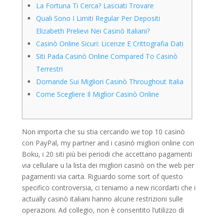
La Fortuna Ti Cerca? Lasciati Trovare
Quali Sono I Limiti Regular Per Depositi
Elizabeth Prelievi Nei Casinò Italiani?
Casinò Online Sicuri: Licenze E Crittografia Dati
Siti Pada Casinò Online Compared To Casinò
Terrestri
Domande Sui Migliori Casinò Throughout Italia
Come Scegliere Il Miglior Casinò Online
Non importa che su stia cercando we top 10 casinò
con PayPal, my partner and i casinò migliori online con
Boku, i 20 siti più bei periodi che accettano pagamenti
via cellulare u la lista dei migliori casinò on the web per
pagamenti via carta. Riguardo some sort of questo
specifico controversia, ci teniamo a new ricordarti che i
actually casinò italiani hanno alcune restrizioni sulle
operazioni. Ad collegio, non è consentito l’utilizzo di