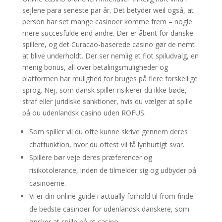
sejlene para seneste par år. Det betyder weil også, at
person har set mange casinoer komme frem – nogle
mere succesfulde end andre. Der er åbent for danske
spillere, og det Curacao-baserede casino gør de nemt
at blive underholdt. Der ser nemlig et flot spiludvalg, en
menig bonus, all over betalingsmuligheder og
platformen har mulighed for bruges på flere forskellige
sprog. Nej, som dansk spiller risikerer du ikke bøde,
straf eller juridiske sanktioner, hvis du vælger at spille
på ou udenlandsk casino uden ROFUS.
Som spiller vil du ofte kunne skrive gennem deres
chatfunktion, hvor du oftest vil få lynhurtigt svar.
Spillere bør veje deres præferencer og
risikotolerance, inden de tilmelder sig og udbyder på
casinoerne.
Vi er din online guide i actually forhold til from finde
de bedste casinoer for udenlandsk danskere, som
ønsker at spille på et casino.