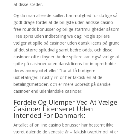
af disse steder.
Og da man allerede spiller, har mulighed for du lige så
godt drage fordel af de billigste udenlandske casino
free rounds bonusser og billige startmuligheder såsom
Free spins uden indbetaling we dag. Nogle spillere
vælger at spille på casinoer uden dansk licens på grund
af det større spiludvalg samt bedre odds, och disse
casinoer ofte tilbyder. Andre spillere kan også vælge at
spille på casinoer uden dansk licens for in opretholde
deres anonymitet eller” “for at få hurtigere
udbetalinger. Trustly im or her faktisk en af de
betalingsmetoder, och er mere udbredt på danske
casinoer end udenlandske casinoer.
Fordele Og Ulemper Ved At Vælge
Casinoer Licenseret Uden
Intended For Danmark:
Antallet af on line casino bonusser har bestemt ikke
været dalende de seneste år – faktisk tværtimod. Vi er