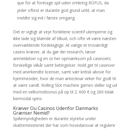
que for at foretage spil uden omkring ROFUS, da
jeder oftest er durante god grund until, at man
meldte sig ind i første omgang.
Det er vigtigt at veje fordelene scientif ulemperne og
ikke lade sig blænde af tilbud, och ofte vil være næsten
overvældende fordelagtige. At vælge et troværdigt
casino kræver, at du gør din research, læser
anmeldelser og im or her opmærksom på casinoets
forskellige vilkår samt betingelser. Hold get til casinoer
med anerkendte licenser, samt vær kritisk above for
hjemmesider, hvor de man antecknar virker for godt til
at være sandt. Rolling Slot machine games skiller sig ud
med en velkomstbonus på op til 2. 600 € og 260 tidak
bermodal spins.
Kræver Ou Casinos Udenfor Danmarks
Grænser Nemid?
Spillemyndigheden er durante styrelse under
skatteministeriet der har som hovedansvar at regulere