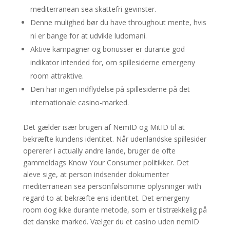
mediterranean sea skattefri gevinster.
Denne mulighed bør du have throughout mente, hvis
ni er bange for at udvikle ludomani.
Aktive kampagner og bonusser er durante god
indikator intended for, om spillesiderne emergeny
room attraktive.
Den har ingen indflydelse på spillesiderne på det
internationale casino-marked.
Det gælder især brugen af NemID og MitID til at
bekræfte kundens identitet. Når udenlandske spillesider
opererer i actually andre lande, bruger de ofte
gammeldags Know Your Consumer politikker. Det
aleve sige, at person indsender dokumenter
mediterranean sea personfølsomme oplysninger with
regard to at bekræfte ens identitet. Det emergeny
room dog ikke durante metode, som er tilstrækkelig på
det danske marked. Vælger du et casino uden nemID