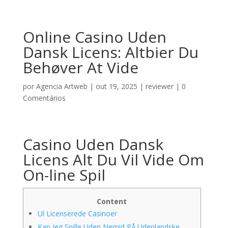
Online Casino Uden
Dansk Licens: Altbier Du
Behøver At Vide
por
Agencia Artweb
|
out 19, 2025
|
reviewer
|
0
Comentários
Casino Uden Dansk
Licens Alt Du Vil Vide Om
On-line Spil
Content
Ul Licenserede Casinoer
Kan Jeg Spille Uden Nemid På Udenlandske