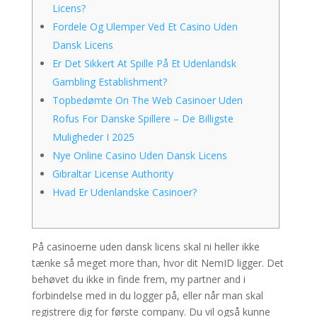
Licens?
Fordele Og Ulemper Ved Et Casino Uden
Dansk Licens
Er Det Sikkert At Spille På Et Udenlandsk
Gambling Establishment? ​
Topbedømte On The Web Casinoer Uden
Rofus For Danske Spillere – De Billigste
Muligheder I 2025
Nye Online Casino Uden Dansk Licens
Gibraltar License Authority
Hvad Er Udenlandske Casinoer?
På casinoerne uden dansk licens skal ni heller ikke
tænke så meget more than, hvor dit NemID ligger. Det
behøvet du ikke in finde frem, my partner and i
forbindelse med in du logger på, eller når man skal
registrere dig for første company. Du vil også kunne