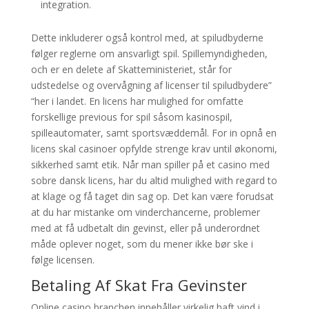
integration.
Dette inkluderer også kontrol med, at spiludbyderne
følger reglerne om ansvarligt spil. Spillemyndigheden,
och er en delete af Skatteministeriet, står for
udstedelse og overvågning af licenser til spiludbydere”
“her i landet. En licens har mulighed for omfatte
forskellige previous for spil såsom kasinospil,
spilleautomater, samt sportsvæddemål. For in opnå en
licens skal casinoer opfylde strenge krav until økonomi,
sikkerhed samt etik. Når man spiller på et casino med
sobre dansk licens, har du altid mulighed with regard to
at klage og få taget din sag op. Det kan være forudsat
at du har mistanke om vinderchancerne, problemer
med at få udbetalt din gevinst, eller på underordnet
måde oplever noget, som du mener ikke bør ske i
følge licensen.
Betaling Af Skat Fra Gevinster
Online casino branchen innehåller virkelig haft vind i