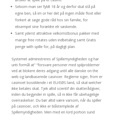
Selvom man ser fyldt 18 år og derfor skal stå på
egne ben, så im or her det på ingen måde flovt eller
forkert at søge gode råd hos sin familie, for
eksempel sine forældre elr søskende.
Samt yderst attraktive velkomstbonus pakker med
mange free rotates uden indbetaling samt Gratis
penge with spille for, på dagligt plan.
Systemet administreres af Spillemyndigheden og har
unti formål at” “forsvare personer med spilproblemer
ved at blokere deres adgang until alle danske on the
web og landbaserede casinoer. Reglerne siger, from er
casinoet bosiddende i et EU/EØS-land, så skal welcher
ikke betales skat. Tjek altid scientif din skatterådgiver,
inden du begynder in spille, så ni ikke får ubehagelige
overraskelser. Du bør altid være varsom, når du spiller
på casinoer, och ikke er blåstemplede af
Spillemyndigheden. Men med en lord portion sund