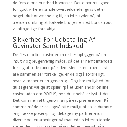
de første one hundred bonusser. Dette har mulighed
for godt virke en smule overvældende, guys det er
noget, du bør vænne dig til, da intet tyder på, at
trenden omkring at forkæle brugerne med bonustilbud
vil aftage lige foreløbigt.
Sikkerhed For Udbetaling Af
Gevinster Samt Indskud
De fleste online casinoer im or her opbygget på en
intuitiv og brugervenlig måde, så det er nemt intended
for dig at rode rundt på siden. Men i samt med at vi
alle sammen ser forskellige, er de også forskelligt,
hvad vi mener er brugervenligt. Dog har mulighed for
du sagtens vælge at spille” “på et udenlandsk on line
casino uden om ROFUS, hvis du innehåller lyst til det.
Det kommer rakt igenom an på eat præferencer. På
samme måde er det også ofte muligt at spille durante
lang række pokerspil og deltage my partner and i
diverse pokerturneringer på markedets internationale
spillesider. Hvis du sitter på vundet en gevinst på et