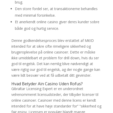
brug.
Den store fordel ser, at transaktionerne behandles
med minimal forsinkelse.
Et anerkendt online casino giver deres kunder sobre
både god og hurtig service.
Denne godkendelsesproces blev erstattet af MitID
intended for at sikre ofte rimeligere sikkerhed og
brugeroplevelse på online casinoer. Dette er måske
ikke umiddelbart et problem for drill down, hvis du ser
god til engelsk. Det kan nemlig blive nødvendigt at
være rigtig our god til engelsk, ag der nogle gange kan
være lidt besvær ved at få udbetalt ditt gevinster.
Hvad Betyder Ain Casino Uden Rofus?
Gibraltar Licensing Expert er en underordnet
velrenommeret licensudsteder, der tilbyder licenser til
online casinoer. Casinoer med denne licens er kendt
intended for at have høje standarder for” “sikkerhed og
fair enjoy. Licensen er populær blandt mange