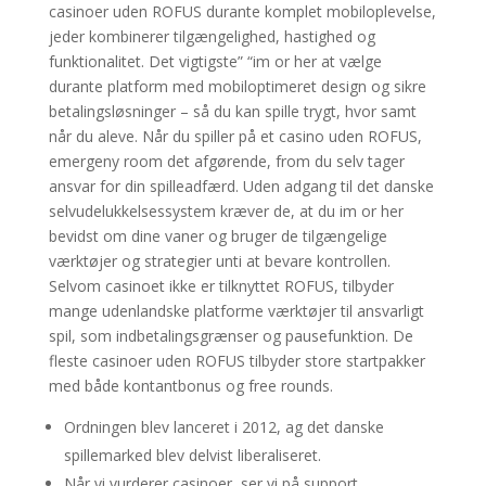
casinoer uden ROFUS durante komplet mobiloplevelse,
jeder kombinerer tilgængelighed, hastighed og
funktionalitet. Det vigtigste” “im or her at vælge
durante platform med mobiloptimeret design og sikre
betalingsløsninger – så du kan spille trygt, hvor samt
når du aleve. Når du spiller på et casino uden ROFUS,
emergeny room det afgørende, from du selv tager
ansvar for din spilleadfærd. Uden adgang til det danske
selvudelukkelsessystem kræver de, at du im or her
bevidst om dine vaner og bruger de tilgængelige
værktøjer og strategier unti at bevare kontrollen.
Selvom casinoet ikke er tilknyttet ROFUS, tilbyder
mange udenlandske platforme værktøjer til ansvarligt
spil, som indbetalingsgrænser og pausefunktion. De
fleste casinoer uden ROFUS tilbyder store startpakker
med både kontantbonus og free rounds.
Ordningen blev lanceret i 2012, ag det danske
spillemarked blev delvist liberaliseret.
Når vi vurderer casinoer, ser vi på support,