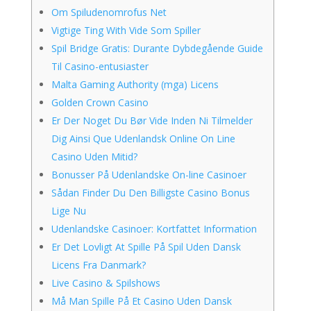
Om Spiludenomrofus Net
Vigtige Ting With Vide Som Spiller
Spil Bridge Gratis: Durante Dybdegående Guide
Til Casino-entusiaster
Malta Gaming Authority (mga) Licens
Golden Crown Casino
Er Der Noget Du Bør Vide Inden Ni Tilmelder
Dig Ainsi Que Udenlandsk Online On Line
Casino Uden Mitid?
Bonusser På Udenlandske On-line Casinoer
Sådan Finder Du Den Billigste Casino Bonus
Lige Nu
Udenlandske Casinoer: Kortfattet Information
Er Det Lovligt At Spille På Spil Uden Dansk
Licens Fra Danmark?
Live Casino & Spilshows
Må Man Spille På Et Casino Uden Dansk