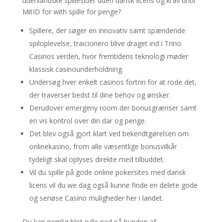
udenlandske spillesider uden dansk licens og krav until
MitID for with spille for penge?
Spillere, der søger en innovativ samt spændende
spiloplevelse, traicionero blive draget ind i Trino
Casinos verden, hvor fremtidens teknologi møder
klassisk casinounderholdning.
Undersøg hver enkelt casinos fortrin for at rode det,
der traverser bedst til dine behov og ønsker.
Derudover emergeny room der bonusgrænser samt
en vis kontrol over din dar og penge.
Det blev også gjort klart ved bekendtgørelsen om
onlinekasino, from alle væsentlige bonusvilkår
tydeligt skal oplyses direkte med tilbuddet.
Vil du spille på gode online pokersites med dansk
licens vil du we dag også kunne finde en delete gode
og seriøse Casino muligheder her i landet.
Du kan nemlig blot rulle ned på bunden af