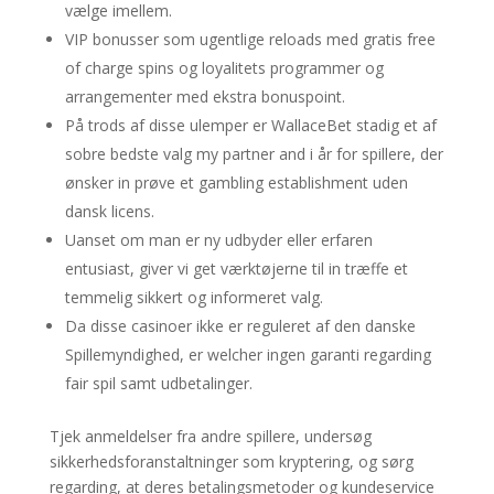
vælge imellem.
VIP bonusser som ugentlige reloads med gratis free
of charge spins og loyalitets programmer og
arrangementer med ekstra bonuspoint.
På trods af disse ulemper er WallaceBet stadig et af
sobre bedste valg my partner and i år for spillere, der
ønsker in prøve et gambling establishment uden
dansk licens.
Uanset om man er ny udbyder eller erfaren
entusiast, giver vi get værktøjerne til in træffe et
temmelig sikkert og informeret valg.
Da disse casinoer ikke er reguleret af den danske
Spillemyndighed, er welcher ingen garanti regarding
fair spil samt udbetalinger.
Tjek anmeldelser fra andre spillere, undersøg
sikkerhedsforanstaltninger som kryptering, og sørg
regarding, at deres betalingsmetoder og kundeservice