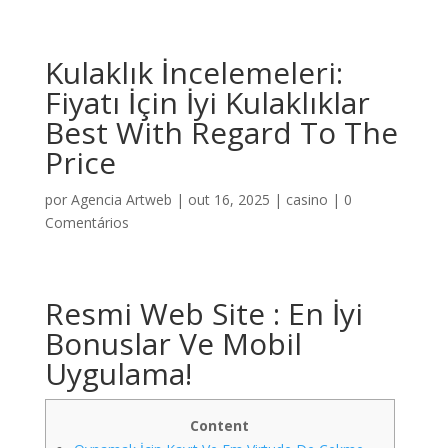
Kulaklık İncelemeleri:
Fiyatı İçin İyi Kulaklıklar
Best With Regard To The
Price
por
Agencia Artweb
|
out 16, 2025
|
casino
|
0
Comentários
Resmi Web Site ️: En İyi
Bonuslar Ve Mobil
Uygulama!
Content