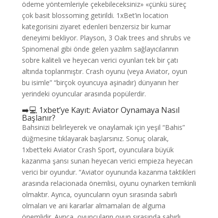
ödeme yöntemleriyle çekebileceksiniz» «çünkü süreç
çok basit blossoming getirildi. 1xBet’in location
kategorisini ziyaret edenleri benzersiz bir kumar
deneyimi bekliyor. Playson, 3 Oak trees and shrubs ve
Spinomenal gibi önde gelen yazılım sağlayıcılarının
sobre kaliteli ve heyecan verici oyunları tek bir çatı
altında toplanmıştır. Crash oyunu (veya Aviator, oyun
bu isimle” “birçok oyuncuya aşinadır) dünyanın her
yerindeki oyuncular arasında popülerdir.
➡️💻 1xbet’ye Kayıt: Aviator Oynamaya Nasıl
Başlanır?
Bahsinizi belirleyerek ve onaylamak için yeşil “Bahis”
düğmesine tıklayarak başlarsınız. Sonuç olarak,
1xbet’teki Aviator Crash Sport, oyunculara büyük
kazanma şansı sunan heyecan verici empieza heyecan
verici bir oyundur. “Aviator oyununda kazanma taktikleri
arasında relacionada önemlisi, oyunu oynarken temkinli
olmaktır. Ayrıca, oyuncuların oyun sırasında sabırlı
olmaları ve ani kararlar almamaları de alguma
önemlidir. Ayrıca, oyuncuların oyun sırasında sabırlı