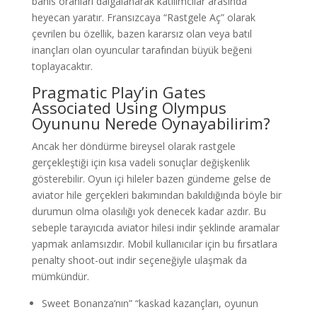
bahis oranları dalgalanarak katılımcılar arasında
heyecan yaratır. Fransızcaya “Rastgele Aç” olarak
çevrilen bu özellik, bazen kararsız olan veya batıl
inançları olan oyuncular tarafından büyük beğeni
toplayacaktır.
Pragmatic Play’in Gates
Associated Using Olympus
Oyununu Nerede Oynayabilirim?
Ancak her döndürme bireysel olarak rastgele
gerçekleştiği için kısa vadeli sonuçlar değişkenlik
gösterebilir. Oyun içi hileler bazen gündeme gelse de
aviator hile gerçekleri bakımından bakıldığında böyle bir
durumun olma olasılığı yok denecek kadar azdır. Bu
sebeple tarayıcıda aviator hilesi indir şeklinde aramalar
yapmak anlamsızdır. Mobil kullanıcılar için bu fırsatlara
penalty shoot-out indir seçeneğiyle ulaşmak da
mümkündür.
Sweet Bonanza’nın” “kaskad kazançları, oyunun