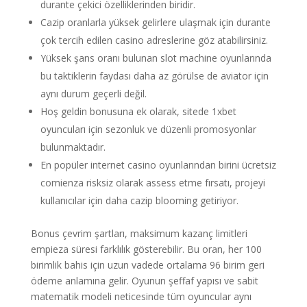
durante çekici özelliklerinden biridir.
Cazip oranlarla yüksek gelirlere ulaşmak için durante
çok tercih edilen casino adreslerine göz atabilirsiniz.
Yüksek şans oranı bulunan slot machine oyunlarında
bu taktiklerin faydası daha az görülse de aviator için
aynı durum geçerli değil.
Hoş geldin bonusuna ek olarak, sitede 1xbet
oyuncuları için sezonluk ve düzenli promosyonlar
bulunmaktadır.
En popüler internet casino oyunlarından birini ücretsiz
comienza risksiz olarak assess etme fırsatı, projeyi
kullanıcılar için daha cazip blooming getiriyor.
Bonus çevrim şartları, maksimum kazanç limitleri
empieza süresi farklılık gösterebilir. Bu oran, her 100
birimlik bahis için uzun vadede ortalama 96 birim geri
ödeme anlamına gelir. Oyunun şeffaf yapısı ve sabit
matematik modeli neticesinde tüm oyuncular aynı