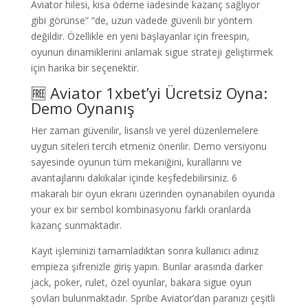
Aviator hilesi, kısa ödeme iadesinde kazanç sağlıyor
gibi görünse” “de, uzun vadede güvenli bir yöntem
değildir. Özellikle en yeni başlayanlar için freespin,
oyunun dinamiklerini anlamak sigue strateji geliştirmek
için harika bir seçenektir.
🆓 Aviator 1xbet’yi Ücretsiz Oyna:
Demo Oynanış
Her zaman güvenilir, lisanslı ve yerel düzenlemelere
uygun siteleri tercih etmeniz önerilir. Demo versiyonu
sayesinde oyunun tüm mekaniğini, kurallarını ve
avantajlarını dakikalar içinde keşfedebilirsiniz. 6
makaralı bir oyun ekranı üzerinden oynanabilen oyunda
your ex bir sembol kombinasyonu farklı oranlarda
kazanç sunmaktadır.
Kayıt işleminizi tamamladıktan sonra kullanıcı adınız
empieza şifrenizle giriş yapın. Bunlar arasında darker
jack, poker, rulet, özel oyunlar, bakara sigue oyun
şovları bulunmaktadır. Spribe Aviator’dan paranızı çeşitli