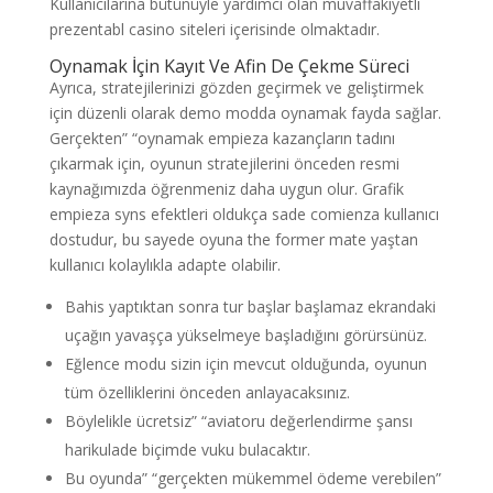
Kullanıcılarına bütünüyle yardımcı olan muvaffakiyetli
prezentabl casino siteleri içerisinde olmaktadır.
Oynamak İçin Kayıt Ve Afin De Çekme Süreci
Ayrıca, stratejilerinizi gözden geçirmek ve geliştirmek
için düzenli olarak demo modda oynamak fayda sağlar.
Gerçekten” “oynamak empieza kazançların tadını
çıkarmak için, oyunun stratejilerini önceden resmi
kaynağımızda öğrenmeniz daha uygun olur. Grafik
empieza syns efektleri oldukça sade comienza kullanıcı
dostudur, bu sayede oyuna the former mate yaştan
kullanıcı kolaylıkla adapte olabilir.
Bahis yaptıktan sonra tur başlar başlamaz ekrandaki
uçağın yavaşça yükselmeye başladığını görürsünüz.
Eğlence modu sizin için mevcut olduğunda, oyunun
tüm özelliklerini önceden anlayacaksınız.
Böylelikle ücretsiz” “aviatoru değerlendirme şansı
harikulade biçimde vuku bulacaktır.
Bu oyunda” “gerçekten mükemmel ödeme verebilen”