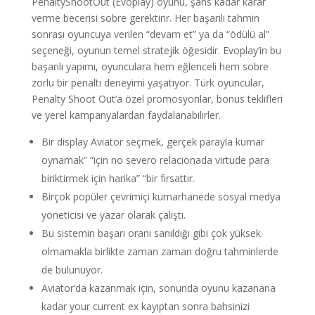
PenaltyShootOut (Evoplay) oyunu, şans kadar karar
verme becerisi sobre gerektirir. Her başarılı tahmin
sonrası oyuncuya verilen “devam et” ya da “ödülü al”
seçeneği, oyunun temel stratejik öğesidir. Evoplay’in bu
başarılı yapımı, oyunculara hem eğlenceli hem sobre
zorlu bir penaltı deneyimi yaşatıyor. Türk oyuncular,
Penalty Shoot Out’a özel promosyonlar, bonus teklifleri
ve yerel kampanyalardan faydalanabilirler.
Bir display Aviator seçmek, gerçek parayla kumar
oynamak” “için no severo relacionada virtude para
biriktirmek için harika” “bir fırsattır.
Birçok popüler çevrimiçi kumarhanede sosyal medya
yöneticisi ve yazar olarak çalıştı.
Bu sistemin başarı oranı sanıldığı gibi çok yüksek
olmamakla birlikte zaman zaman doğru tahminlerde
de bulunuyor.
Aviator’da kazanmak için, sonunda oyunu kazanana
kadar your current ex kayıptan sonra bahsinizi