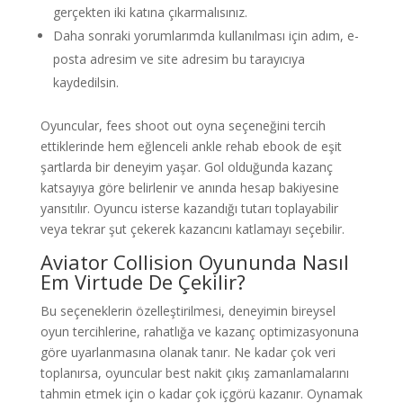
gerçekten iki katına çıkarmalısınız.
Daha sonraki yorumlarımda kullanılması için adım, e-
posta adresim ve site adresim bu tarayıcıya
kaydedilsin.
Oyuncular, fees shoot out oyna seçeneğini tercih
ettiklerinde hem eğlenceli ankle rehab ebook de eşit
şartlarda bir deneyim yaşar. Gol olduğunda kazanç
katsayıya göre belirlenir ve anında hesap bakiyesine
yansıtılır. Oyuncu isterse kazandığı tutarı toplayabilir
veya tekrar şut çekerek kazancını katlamayı seçebilir.
Aviator Collision Oyununda Nasıl
Em Virtude De Çekilir?
Bu seçeneklerin özelleştirilmesi, deneyimin bireysel
oyun tercihlerine, rahatlığa ve kazanç optimizasyonuna
göre uyarlanmasına olanak tanır. Ne kadar çok veri
toplanırsa, oyuncular best nakit çıkış zamanlamalarını
tahmin etmek için o kadar çok içgörü kazanır. Oynamak