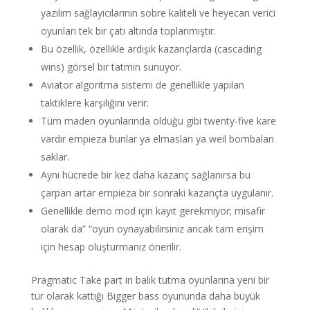
yazılım sağlayıcılarının sobre kaliteli ve heyecan verici
oyunları tek bir çatı altında toplanmıştır.
Bu özellik, özellikle ardışık kazançlarda (cascading
wins) görsel bir tatmin sunuyor.
Aviator algoritma sistemi de genellikle yapılan
taktiklere karşılığını verir.
Tüm maden oyunlarında olduğu gibi twenty-five kare
vardır empieza bunlar ya elmasları ya weil bombaları
saklar.
Aynı hücrede bir kez daha kazanç sağlanırsa bu
çarpan artar empieza bir sonraki kazançta uygulanır.
Genellikle demo mod için kayıt gerekmiyor; misafir
olarak da” “oyun oynayabilirsiniz ancak tam erişim
için hesap oluşturmanız önerilir.
Pragmatic Take part in balık tutma oyunlarına yeni bir
tür olarak kattığı Bigger bass oyununda daha büyük