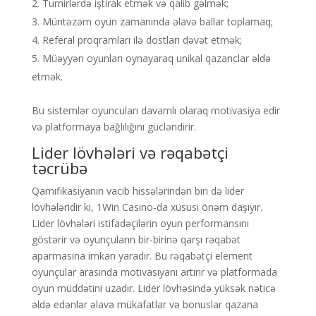
Turnirlərdə iştirak etmək və qalib gəlmək;
Müntəzəm oyun zamanında əlavə ballar toplamaq;
Referal proqramları ilə dostları dəvət etmək;
Müəyyən oyunları oynayaraq unikal qazanclar əldə
etmək.
Bu sistemlər oyuncuları davamlı olaraq motivasiya edir
və platformaya bağlılığını gücləndirir.
Lider lövhələri və rəqabətçi
təcrübə
Qamifikasiyanın vacib hissələrindən biri də lider
lövhələridir ki, 1Win Casino-da xüsusi önəm daşıyır.
Lider lövhələri istifadəçilərin oyun performansını
göstərir və oyunçuların bir-birinə qarşı rəqabət
aparmasına imkan yaradır. Bu rəqabətçi element
oyunçular arasında motivasiyanı artırır və platformada
oyun müddətini uzadır. Lider lövhəsində yüksək nəticə
əldə edənlər əlavə mükafatlar və bonuslar qazana