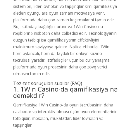
sistemləri, lider lövhələri və tapşırıqlar kimi qamifikasiya
alətləri oyunçulara oyun zamanı motivasiya verir,
platformada daha çox zaman keçirmələrini təmin edir.
Bu, istifadəçi bağlılığını artırır və 1Win Casino-nu
rəqiblərinə nisbətən daha cəlbedici edir. Texnologiyanın
düzgün tətbiqi isə qamifikasiyanın effektivliyini
maksimum səviyyəyə qaldırır. Nəticə etibarilə, 1Win
həm əyləncəli, həm də faydalı bir onlayn kazino
təcrübəsi yaradır. İstifadəçilər üçün bu cür yanaşma
platformada oyun prosesinin daha çox zövq verici
olmasını təmin edir.
Tez-tez soruşulan suallar (FAQ)
1. 1Win Casino-da qamifikasiya nə
deməkdir?
Qamifikasiya 1Win Casino-da oyun təcrübəsinin daha
cazibədar və interaktiv olması üçün oyun elementlərinin
tətbiqidir, məsələn, mükafatlar, lider lövhələri və
tapşırıqlar.