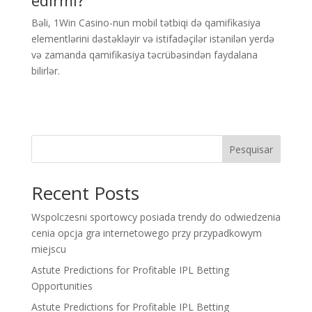
edirmi?
Bəli, 1Win Casino-nun mobil tətbiqi də qamifikasiya
elementlərini dəstəkləyir və istifadəçilər istənilən yerdə
və zamanda qamifikasiya təcrübəsindən faydalana
bilirlər.
Pesquisar
Recent Posts
Wspolczesni sportowcy posiada trendy do odwiedzenia
cenia opcja gra internetowego przy przypadkowym
miejscu
Astute Predictions for Profitable IPL Betting
Opportunities
Astute Predictions for Profitable IPL Betting