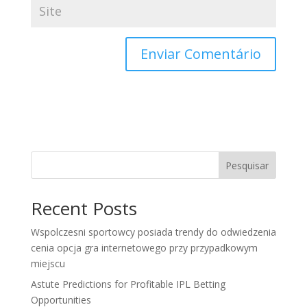
Pesquisar
Recent Posts
Wspolczesni sportowcy posiada trendy do odwiedzenia
cenia opcja gra internetowego przy przypadkowym
miejscu
Astute Predictions for Profitable IPL Betting
Opportunities