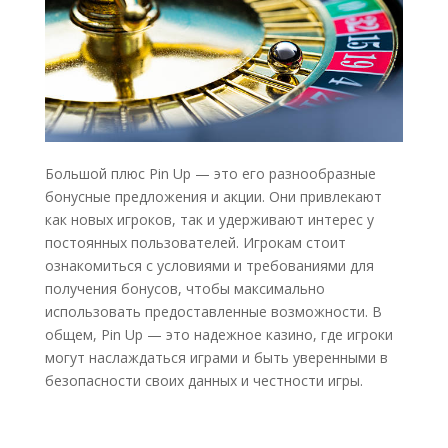
Большой плюс Pin Up — это его разнообразные
бонусные предложения и акции. Они привлекают
как новых игроков, так и удерживают интерес у
постоянных пользователей. Игрокам стоит
ознакомиться с условиями и требованиями для
получения бонусов, чтобы максимально
использовать предоставленные возможности. В
общем, Pin Up — это надежное казино, где игроки
могут наслаждаться играми и быть уверенными в
безопасности своих данных и честности игры.