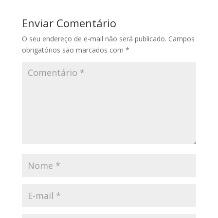
Enviar Comentário
O seu endereço de e-mail não será publicado.
Campos
obrigatórios são marcados com
*