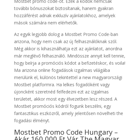
Mostbet promo code-ot. Ezek a kódok nemcsak
további bónuszokat biztosítanak, hanem gyakran
hozzáférést adnak exkluzív ajánlatokhoz, amelyek
mások számára nem elérhetők.
Az egyik legjobb dolog a Mostbet Promo Code-ban
arizona, hogy nem csak az új felhasználóknak szól.
Még akkor is kihasználhatja ezt az ajánlatot, anordna
már meglévő felhasználó. Mindössze annyit kell tennie,
hogy beírja a promóciós kódot a befizetéskor, és voila!
Ma arizona online fogadások izgalmas világába
merülünk el, különös tekintettel a new magyarországi
Mostbet platformra. Ha lelkes fogadóként vagy
újoncként szeretnéd felfedezni ezt az izgalmas
területet, akkor most egy élvezetben lesz részed. A
Mostbet promóciós kódról fogunk beszélni, egy
fantasztikus eszközről, amely jelentősen növelheti the
fogadási élményt.
Mostbet Promo Code Hungary –
Akár 160 000 Ft Vár The Magyar