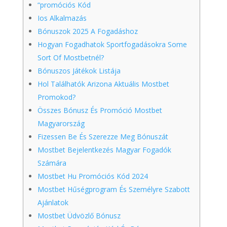
“promóciós Kód
Ios Alkalmazás
Bónuszok 2025 A Fogadáshoz
Hogyan Fogadhatok Sportfogadásokra Some
Sort Of Mostbetnél?
Bónuszos Játékok Listája
Hol Találhatók Arizona Aktuális Mostbet
Promokod?
Összes Bónusz És Promóció Mostbet
Magyarország
Fizessen Be És Szerezze Meg Bónuszát
Mostbet Bejelentkezés Magyar Fogadók
Számára
Mostbet Hu Promóciós Kód 2024
Mostbet Hűségprogram És Személyre Szabott
Ajánlatok
Mostbet Üdvözlő Bónusz