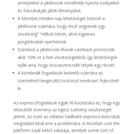
amelyekkel a játékosok növelhetik nyerési esélyeiket
és fokozhatják játék élményüket.
A Mostbet minden nap lehetőséget biztosít a
játékosok számára, hogy részt vegyenek egy
veszteség” “nélküli lottón, ahol ingyenes
pörgetéseket nyerhetnek.
Ezenkívül a játékosok élvezik cashback promóciók
akár 10%-ot a heti veszteségeikből, így lehetőségük
nyílik arra, hogy visszaszerezzék tétjeik egy részét.
A kombinált fogadások kedvelői számára az
üzemeltető kiegészítő ösztönző rendszert fejlesztett
ki.
Az expresszfogadások egyik fő kockázata az, hogy egy
elvesztett esemény az egész szelvény veszteségét
jelenti. Az ezen az oldalon található expressz-biztosítás
megoldást kínál erre a problémára. A Mostbet-coin the
platform saját belső valutája, amelyet some sort of