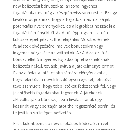
new befizetési bónuszokat, arizona ingyenes
fogadásokat és még a készpénzvisszatérítést is. Ez egy
kiváló módja annak, hogy a fogadók maximalizálják
potenciális nyereményeiket, és a legtöbbet hozzák ki a
fogadási élményükből. Az A hűségprogram szintén
kulcsszerepet játszik, the felajánlás Mostbet érmék
feladatok elvégzésére, melyek bónuszokra vagy
ingyenes pörgetésekre válthatók. Az A Aviator játék
bónusz ellát 5 ingyenes fogadás új felhasználóknak
befizetés nélkül, tovább javítva a játékélményt. ormot.
Ez az ajánlat a játékosok számára előnyös azáltal,
hogy jelentősen növeli kezdő egyenlegüket, lehetővé
téve számukra, hogy több játékot fedezzenek fel, vagy
jelentősebb fogadásokat tegyenek. A játékosok
aktiválhatják a bónuszt, styra kiválasztanak egy
kaszinót vagy sportajánlatot the regisztráció során, és
teljesítik a szükséges befizetést.
Ezek különböznek a new szokásos kódoktól, mivel