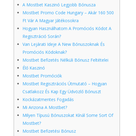
A Mostbet Kaszinó Legjobb Bónusza
Mostbet Promo Code Hungary – Akár 160 500
Ft Vár A Magyar Játékosokra
Hogyan Használhatom A Promóciós Kódot A
Regisztráció Során?
Van Lejárati Ideje A New Bónuszoknak És
Promóciós Kódoknak?
Mostbet Befizetés Nélküli Bónusz Feltételei
Élő Kaszinó
Mostbet Promóciók
Mostbet Regisztrációs Útmutató – Hogyan
Csatlakozz És Kap Egy Üdvözlő Bónuszt
Kockázatmentes Fogadás
Mi Arizona A Mostbet?
Milyen Típusú Bónuszokat Kínál Some Sort Of
Mostbet?
Mostbet Befizetési Bónusz