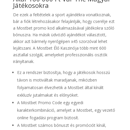
Játékosokra
De ezek a feltételek a sport ajándékra vonatkoznak,
bár a fiók létrehozásakor felajánlják, hogy cserélje ezt
a Mostbet promo kod alkalmazásával játékokra szóló
bónuszra. Ha másik üdvözlő ajándékot választott,
akkor azt bármely nyerőgépen x45 szorzóval lehet
lejátszani. A Mostbet Élő Kaszinója több mint 600
asztallal szolgál, amelyeket professzionális osztók
irányítanak.
Ez a rendszer biztosítja, hogy a játékosok hosszú
távon is motiváltak maradjanak, miközben
folyamatosan élvezhetik a Mostbet által kínált
exkluzív jutalmakat és előnyöket.
A Mostbet Promo Code egy egyedi
karakterkombináció, amelyet a Mostbet, egy vezető
online fogadási program biztosít.
A Mostbet számos bónuszt és promóciót kínál,