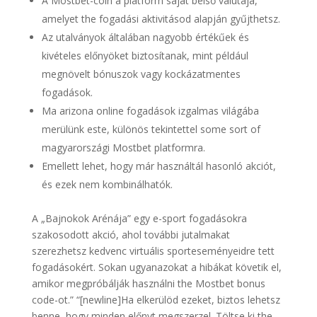
A Mostbet-coin a platform saját belső valutája,
amelyet the fogadási aktivitásod alapján gyűjthetsz.
Az utalványok általában nagyobb értékűek és
kivételes előnyöket biztosítanak, mint például
megnövelt bónuszok vagy kockázatmentes
fogadások.
Ma arizona online fogadások izgalmas világába
merülünk este, különös tekintettel some sort of
magyarországi Mostbet platformra.
Emellett lehet, hogy már használtál hasonló akciót,
és ezek nem kombinálhatók.
A „Bajnokok Arénája” egy e-sport fogadásokra
szakosodott akció, ahol további jutalmakat
szerezhetsz kedvenc virtuális sporteseményeidre tett
fogadásokért. Sokan ugyanazokat a hibákat követik el,
amikor megpróbálják használni the Mostbet bonus
code-ot.” “[newline]Ha elkerülöd ezeket, biztos lehetsz
benne, hogy minden előnyt megszerzel. Töltse ki the