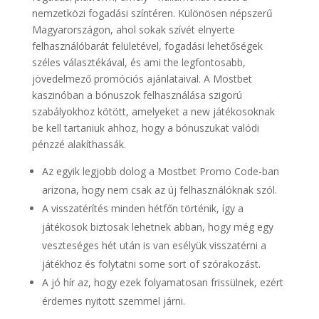
nemzetközi fogadási színtéren. Különösen népszerű
Magyarországon, ahol sokak szívét elnyerte
felhasználóbarát felületével, fogadási lehetőségek
széles választékával, és ami the legfontosabb,
jövedelmező promóciós ajánlataival. A Mostbet
kaszinóban a bónuszok felhasználása szigorú
szabályokhoz kötött, amelyeket a new játékosoknak
be kell tartaniuk ahhoz, hogy a bónuszukat valódi
pénzzé alakíthassák.
Az egyik legjobb dolog a Mostbet Promo Code-ban
arizona, hogy nem csak az új felhasználóknak szól.
A visszatérítés minden hétfőn történik, így a
játékosok biztosak lehetnek abban, hogy még egy
veszteséges hét után is van esélyük visszatérni a
játékhoz és folytatni some sort of szórakozást.
A jó hír az, hogy ezek folyamatosan frissülnek, ezért
érdemes nyitott szemmel járni.