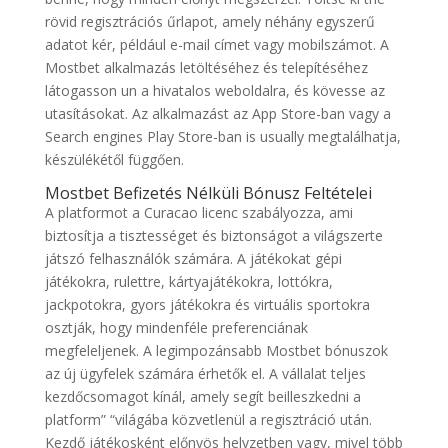
rövid regisztrációs űrlapot, amely néhány egyszerű
adatot kér, például e-mail címet vagy mobilszámot. A
Mostbet alkalmazás letöltéséhez és telepítéséhez
látogasson un a hivatalos weboldalra, és kövesse az
utasításokat. Az alkalmazást az App Store-ban vagy a
Search engines Play Store-ban is usually megtalálhatja,
készülékétől függően.
Mostbet Befizetés Nélküli Bónusz Feltételei
A platformot a Curacao licenc szabályozza, ami
biztosítja a tisztességet és biztonságot a világszerte
játszó felhasználók számára. A játékokat gépi
játékokra, rulettre, kártyajátékokra, lottókra,
jackpotokra, gyors játékokra és virtuális sportokra
osztják, hogy mindenféle preferenciának
megfeleljenek. A legimpozánsabb Mostbet bónuszok
az új ügyfelek számára érhetők el. A vállalat teljes
kezdőcsomagot kínál, amely segít beilleszkedni a
platform” “világába közvetlenül a regisztráció után.
Kezdő játékosként előnyös helyzetben vagy, mivel több