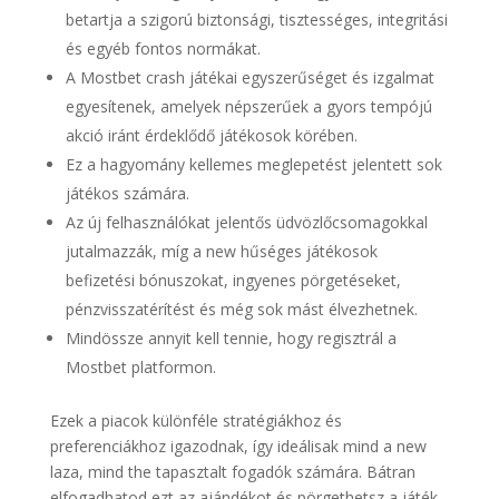
betartja a szigorú biztonsági, tisztességes, integritási
és egyéb fontos normákat.
A Mostbet crash játékai egyszerűséget és izgalmat
egyesítenek, amelyek népszerűek a gyors tempójú
akció iránt érdeklődő játékosok körében.
Ez a hagyomány kellemes meglepetést jelentett sok
játékos számára.
Az új felhasználókat jelentős üdvözlőcsomagokkal
jutalmazzák, míg a new hűséges játékosok
befizetési bónuszokat, ingyenes pörgetéseket,
pénzvisszatérítést és még sok mást élvezhetnek.
Mindössze annyit kell tennie, hogy regisztrál a
Mostbet platformon.
Ezek a piacok különféle stratégiákhoz és
preferenciákhoz igazodnak, így ideálisak mind a new
laza, mind the tapasztalt fogadók számára. Bátran
elfogadhatod ezt az ajándékot és pörgethetsz a játék