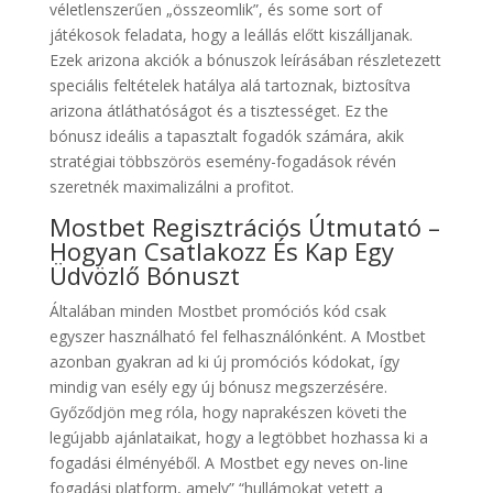
véletlenszerűen „összeomlik”, és some sort of
játékosok feladata, hogy a leállás előtt kiszálljanak.
Ezek arizona akciók a bónuszok leírásában részletezett
speciális feltételek hatálya alá tartoznak, biztosítva
arizona átláthatóságot és a tisztességet. Ez the
bónusz ideális a tapasztalt fogadók számára, akik
stratégiai többszörös esemény-fogadások révén
szeretnék maximalizálni a profitot.
Mostbet Regisztrációs Útmutató –
Hogyan Csatlakozz És Kap Egy
Üdvözlő Bónuszt
Általában minden Mostbet promóciós kód csak
egyszer használható fel felhasználónként. A Mostbet
azonban gyakran ad ki új promóciós kódokat, így
mindig van esély egy új bónusz megszerzésére.
Győződjön meg róla, hogy naprakészen követi the
legújabb ajánlataikat, hogy a legtöbbet hozhassa ki a
fogadási élményéből. A Mostbet egy neves on-line
fogadási platform, amely” “hullámokat vetett a