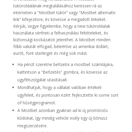
tüköroldalának megtalálásához keressen rá az
interneten a “Mostbet tükör” vagy “Mostbet alternatív
link” kifejezésre, és kövesse a megadott linkeket.
Kérjük, vegye figyelembe, hogy a new tüköroldalak
használata sértheti a felhasználási feltételeket, és
biztonsági kockázatot jelenthet. A Mostbet minden
főbb valutát elfogad, beleértve az amerikai dollárt,
eurót, font sterlinget és még sok mást.
Ha pénzt szeretne befizetni a mostbet számlájára,
kattintson a “Befizetés” gombra, és kövesse az
ügyfélszolgálat utasításait.
Mondhatjuk, hogy a vállalat valóban értékeli
ügyfeleit, és pontosan ezért fejlesztette ki some sort
of hűségprogramot.
A Mostbet azonban gyakran ad ki új promóciós
kódokat, így mindig vehicle esély egy új bónusz
megszerzésére.