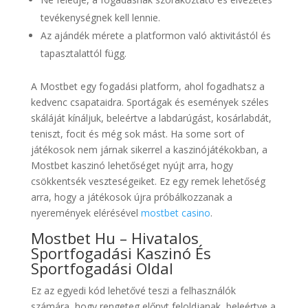
tevékenységnek kell lennie.
Az ajándék mérete a platformon való aktivitástól és
tapasztalattól függ.
A Mostbet egy fogadási platform, ahol fogadhatsz a
kedvenc csapataidra. Sportágak és események széles
skáláját kínáljuk, beleértve a labdarúgást, kosárlabdát,
teniszt, focit és még sok mást. Ha some sort of
játékosok nem járnak sikerrel a kaszinójátékokban, a
Mostbet kaszinó lehetőséget nyújt arra, hogy
csökkentsék veszteségeiket. Ez egy remek lehetőség
arra, hogy a játékosok újra próbálkozzanak a
nyeremények elérésével
mostbet casino
.
Mostbet Hu – Hivatalos
Sportfogadási Kaszinó És
Sportfogadási Oldal
Ez az egyedi kód lehetővé teszi a felhasználók
számára, hogy rengeteg előnyt feloldjanak, beleértve a