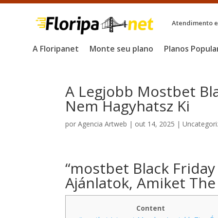
Atendimento em
A Floripanet
Monte seu plano
Planos Popula
A Legjobb Mostbet Bla
Nem Hagyhatsz Ki
por
Agencia Artweb
|
out 14, 2025
|
Uncategori
“mostbet Black Friday
Ajánlatok, Amiket The
Content