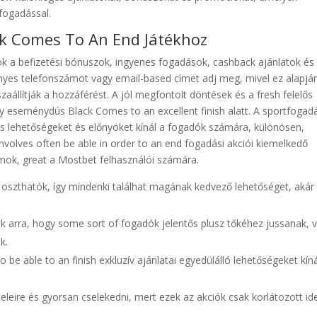
fogadással.
ck Comes To An End Játékhoz
 a befizetési bónuszok, ingyenes fogadások, cashback ajánlatok é
ényes telefonszámot vagy email-based címet adj meg, mivel ez alapjá
szaállítják a hozzáférést. A jól megfontolt döntések és a fresh felelős
 eseménydús Black Comes to an excellent finish alatt. A sportfogad
es lehetőségeket és előnyöket kínál a fogadók számára, különösen,
nvolves often be able in order to an end fogadási akciói kiemelkedő
rmok, great a Mostbet felhasználói számára.
oszthatók, így mindenki találhat magának kedvező lehetőséget, akár
ak arra, hogy some sort of fogadók jelentős plusz tőkéhez jussanak, 
k.
be able to an finish exkluzív ajánlatai egyedülálló lehetőségeket kín
eleire és gyorsan cselekedni, mert ezek az akciók csak korlátozott id