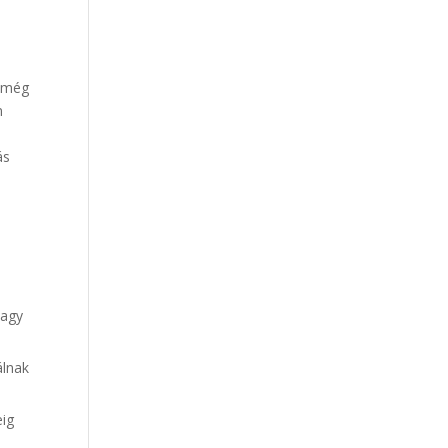
s még
n
ás
vagy
álnak
eig