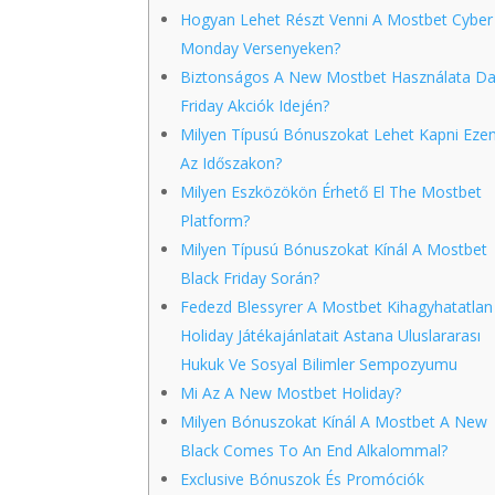
Hogyan Lehet Részt Venni A Mostbet Cyber
Monday Versenyeken?
Biztonságos A New Mostbet Használata Da
Friday Akciók Idején?
Milyen Típusú Bónuszokat Lehet Kapni Eze
Az Időszakon?
Milyen Eszközökön Érhető El The Mostbet
Platform?
Milyen Típusú Bónuszokat Kínál A Mostbet
Black Friday Során?
Fedezd Blessyrer A Mostbet Kihagyhatatlan
Holiday Játékajánlatait Astana Uluslararası
Hukuk Ve Sosyal Bilimler Sempozyumu
Mi Az A New Mostbet Holiday?
Milyen Bónuszokat Kínál A Mostbet A New
Black Comes To An End Alkalommal?
Exclusive Bónuszok És Promóciók