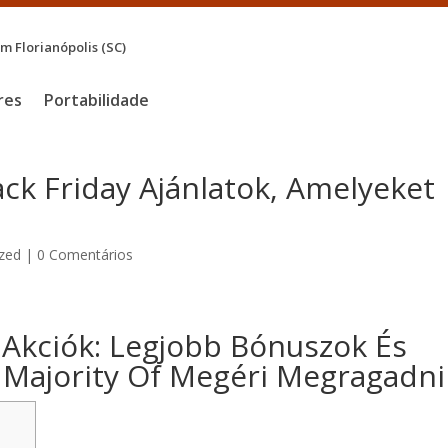
 Florianópolis (SC)
res
Portabilidade
ck Friday Ajánlatok, Amelyeket
zed
|
0 Comentários
 Akciók: Legjobb Bónuszok És
 Majority Of Megéri Megragadni