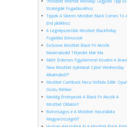
“mostbet Internet Monday: Legjobb Tipp És
Stratégiák Fogadásokhoz
Tippek A Sikeres Mostbet Black Comes To 
End Játékhoz
A Legnépszerűbb Mostbet Blackfriday
Fogadási Bónuszok
Exclusive Mostbet Black Fri Akciók:
Maximalizáld Tétjeidet Már Ma
Miért Érdemes Figyelemmel Követni A Bran
New Mostbet Ajánlatait Cyber Wednesday
Alkalmából?”
Mostbet Cashback Necə İstifadə Edilir: Oyu
Dostu Rehber
Meddig Érvényesek A Black Fri Akciók A
Mostbet Oldalon?
Biztonságos-e A Mostbet Használata
Magyarországról?
Hogyan Használjuk Ki A Mostbet Black Frid