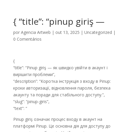
{ “title”: “pinup giriş —
por
Agencia Artweb
|
out 13, 2025
|
Uncategorized
|
0 Comentários
{
“title”: “Pinup giriş — як швидко увійти в акаунт і
вирішити проблеми”,
“description”: “Коротка інструкція з входу в Pinup:
кроки авторизації, відновлення пароля, безпека
акаунту та поради для стабільного доступу.”,
“slug”: “pinup-giris”,
“text”: “
Pinup giriş означає процес входу в акаунт на
платформі Pinup. Це основна дія для доступу до