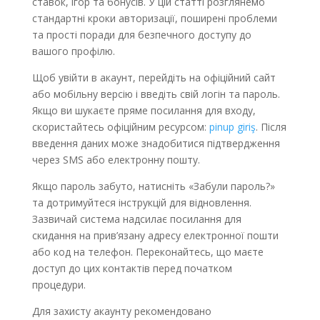
ставок, ігор та бонусів. У цій статті розглянемо
стандартні кроки авторизації, поширені проблеми
та прості поради для безпечного доступу до
вашого профілю.
Щоб увійти в акаунт, перейдіть на офіційний сайт
або мобільну версію і введіть свій логін та пароль.
Якщо ви шукаєте пряме посилання для входу,
скористайтесь офіційним ресурсом:
pinup giriş
. Після
введення даних може знадобитися підтвердження
через SMS або електронну пошту.
Якщо пароль забуто, натисніть «Забули пароль?»
та дотримуйтеся інструкцій для відновлення.
Зазвичай система надсилає посилання для
скидання на прив’язану адресу електронної пошти
або код на телефон. Переконайтесь, що маєте
доступ до цих контактів перед початком
процедури.
Для захисту акаунту рекомендовано