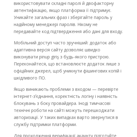
використовувати складні паролі й двофакторну
автентифікацію, якщо платформа її підтримує.
Уникайте загальних фраз і зберігайте пароль у
надійному менеджері паролів. Нікому не
передавайте код підтвердження або дані для входу.
Мобільний доступ часто зручніший: додаток або
адаптивна версія сайту дозволяє швидко
виконувати pinup giriş з будь-якого пристрою.
Переконайтеся, що встановлюєте додаток лише з
офіційних джерел, щоб уникнути фішингових копій і
шкідливого ПО.
Якщо виникають проблеми з входом — перевірте
інтернет-зʼєднання, коректність логіну і наявність
блокувань з боку провайдера. Іноді тимчасові
технічні роботи на сайті можуть перешкоджати
авторизації. У таких випадках варто звернутися в
службу підтримки платформи.
Для проходження верифікації акаунту підготуйте