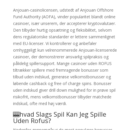
Anjouan-casinolicensen, udstedt af Anjouan Offshore
Fund Authority (AOFA), vinder popularitet blandt online
casinoer, især unserem, der accepterer kryptovalutaer.
Den tilbyder hurtig opsætning og fleksibilitet, selvom
dens regulatoriske standarder er lettere sammenlignet
med EU-licenser. Vi kontrollerer og anbefaler
omhyggeligt kun velrenommerede Anjouan-licenserede
casinoer, der demonstrerer ansvarlig spilpraksis og
pålidelig spillersupport. Mange casinoer uden ROFUS
tiltrækker spillere med fremragende bonusser som
tilbud uden indskud, generøse velkomstbonusser og
løbende cashback og free of charge spins. Bonusser
uden indskud giver drill down mulighed for in prøve spil
risikofrit, mens velkomstbonusser tilbyder matchede
indskud, ofte med høj værdi.
🎰hvad Slags Spil Kan Jeg Spille
Uden Rofus?
Nedenfor gennemgår vi de mest populære bonusser