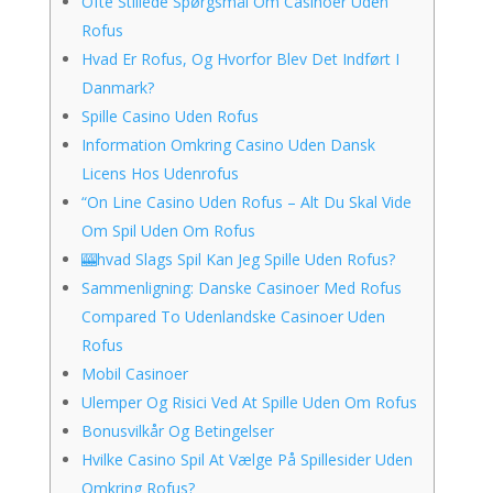
Ofte Stillede Spørgsmål Om Casinoer Uden
Rofus
Hvad Er Rofus, Og Hvorfor Blev Det Indført I
Danmark?
Spille Casino Uden Rofus
Information Omkring Casino Uden Dansk
Licens Hos Udenrofus
“On Line Casino Uden Rofus – Alt Du Skal Vide
Om Spil Uden Om Rofus
🎰hvad Slags Spil Kan Jeg Spille Uden Rofus?
Sammenligning: Danske Casinoer Med Rofus
Compared To Udenlandske Casinoer Uden
Rofus
Mobil Casinoer
Ulemper Og Risici Ved At Spille Uden Om Rofus
Bonusvilkår Og Betingelser
Hvilke Casino Spil At Vælge På Spillesider Uden
Omkring Rofus?