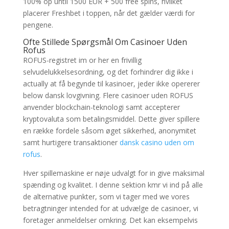
100% op until 1500 EUR + 500 free spins, hvilket
placerer Freshbet i toppen, når det gælder værdi for
pengene.
Ofte Stillede Spørgsmål Om Casinoer Uden
Rofus
ROFUS-registret im or her en frivillig
selvudelukkelsesordning, og det forhindrer dig ikke i
actually at få begynde til kasinoer, jeder ikke opererer
below dansk lovgivning. Flere casinoer uden ROFUS
anvender blockchain-teknologi samt accepterer
kryptovaluta som betalingsmiddel. Dette giver spillere
en række fordele såsom øget sikkerhed, anonymitet
samt hurtigere transaktioner
dansk casino uden om
rofus
.
Hver spillemaskine er nøje udvalgt for in give maksimal
spænding og kvalitet. I denne sektion kmr vi ind på alle
de alternative punkter, som vi tager med we vores
betragtninger intended for at udvælge de casinoer, vi
foretager anmeldelser omkring. Det kan eksempelvis