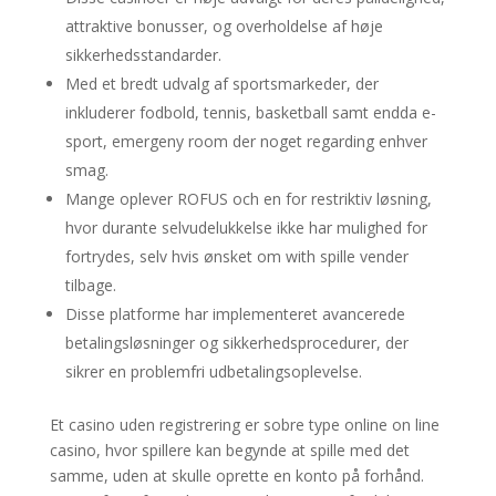
attraktive bonusser, og overholdelse af høje
sikkerhedsstandarder.
Med et bredt udvalg af sportsmarkeder, der
inkluderer fodbold, tennis, basketball samt endda e-
sport, emergeny room der noget regarding enhver
smag.
Mange oplever ROFUS och en for restriktiv løsning,
hvor durante selvudelukkelse ikke har mulighed for
fortrydes, selv hvis ønsket om with spille vender
tilbage.
Disse platforme har implementeret avancerede
betalingsløsninger og sikkerhedsprocedurer, der
sikrer en problemfri udbetalingsoplevelse.
Et casino uden registrering er sobre type online on line
casino, hvor spillere kan begynde at spille med det
samme, uden at skulle oprette en konto på forhånd.