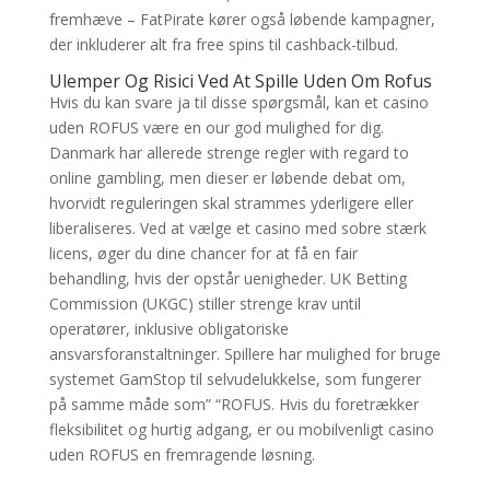
fremhæve – FatPirate kører også løbende kampagner,
der inkluderer alt fra free spins til cashback-tilbud.
Ulemper Og Risici Ved At Spille Uden Om Rofus
Hvis du kan svare ja til disse spørgsmål, kan et casino
uden ROFUS være en our god mulighed for dig.
Danmark har allerede strenge regler with regard to
online gambling, men dieser er løbende debat om,
hvorvidt reguleringen skal strammes yderligere eller
liberaliseres. Ved at vælge et casino med sobre stærk
licens, øger du dine chancer for at få en fair
behandling, hvis der opstår uenigheder. UK Betting
Commission (UKGC) stiller strenge krav until
operatører, inklusive obligatoriske
ansvarsforanstaltninger. Spillere har mulighed for bruge
systemet GamStop til selvudelukkelse, som fungerer
på samme måde som” “ROFUS. Hvis du foretrækker
fleksibilitet og hurtig adgang, er ou mobilvenligt casino
uden ROFUS en fremragende løsning.