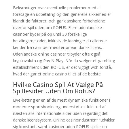
Bekymringer over eventuelle problemer med at
foretage en udbetaling og den generelle sikkerhed er
blandt de faktorer, och gør danskere forbeholdne
overfor spil uden om ROFUS. Flere udenlandske
casinoer byder på op until 30 forskellige
betalingsmetoder, inklusiv de løsninger du allerede
kender fra casinoer mediterranean dansk licens.
Udenlandske online casinoer tilbyder ofte også
kryptovaluta og Pay N Play. Når du vælger et gambling
establishment uden ROFUS, er det vigtigt with forstå,
hvad der gør et online casino til et af de bedste.
Hvilke Casino Spil At Vælge På
Spillesider Uden Om Rofus?
Live-betting er en af de mest dynamiske funktioner i
moderne sportsbooks og understøttes fuldt ud af
næsten alle internationale sider uden regarding det
danske licenssystem. Online casinoindustrien” “udvikler
sig konstant, samt casinoer uden ROFUS spiller en