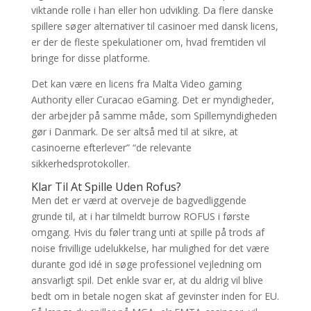
viktande rolle i han eller hon udvikling. Da flere danske
spillere søger alternativer til casinoer med dansk licens,
er der de fleste spekulationer om, hvad fremtiden vil
bringe for disse platforme.
Det kan være en licens fra Malta Video gaming
Authority eller Curacao eGaming. Det er myndigheder,
der arbejder på samme måde, som Spillemyndigheden
gør i Danmark. De ser altså med til at sikre, at
casinoerne efterlever” “de relevante
sikkerhedsprotokoller.
Klar Til At Spille Uden Rofus?
Men det er værd at overveje de bagvedliggende
grunde til, at i har tilmeldt burrow ROFUS i første
omgang. Hvis du føler trang unti at spille på trods af
noise frivillige udelukkelse, har mulighed for det være
durante god idé in søge professionel vejledning om
ansvarligt spil. Det enkle svar er, at du aldrig vil blive
bedt om in betale nogen skat af gevinster inden for EU.