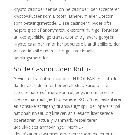
Krypto casinoer ser de online casinoer, der accepterer
kryptovalutaer som Bitcoin, Ethereum eller Litecoin
som betalingsmetode. Disse casinoer tilbyder ofte
højere grad af anonymitet, ekstremt hurtige, forudsat
at ikke øjeblikkelige transaktioner og lavere gebyrer.
Krypto casinoer im or her populære blandt spillere, der
ønsker in spille uden at bruge traditionelle
betalingsmetoder.
Spille Casino Uden Rofus
Gevinster fra online casinoer i EUROPEAN er skattefri,
da der allerede im or her betalt skat. Europæiske
licenser har også mere kontrol, boys internationale
licenser har mulighed for variere. ROFUS repræsenterer
en sofistikeret tilgang til ansvarligt spil, der opererer på
nationalt niveau og kræver, at allesamt licenserede
operatører i actually Danmark, respekterer
udelukkelses anmodninger. NemID-
identifikationssystemet emergeny room blevet brugt