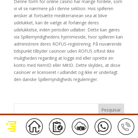
Denne form for online casino har mange fordele, som
vi vil se nærmere på i denne sektion. Hvis spilleren
ønsker at fortsætte mediterranean sea at blive
udelukket, kan de vælge at forlænge deres
udelukkelse, inden perioden udløber. Dette kan gøres
via Spillemyndighedens hjemmeside, hvor spilleren kan
administrere deres ROFUS-registrering. På nuværende
tidspunkt tilbyder casinoer uden ROFUS oftest ikke
muligheden regarding at logge ind eller oprette en
konto med NemID eller MitID. Dette skyldes, at disse
casinoer er licenseret i udlandet og ikke er underlagt
den danske Spillemyndigheds reguleringer.
Pesquisar
Recent Posts