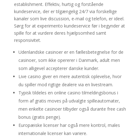
establishment. Effektiv, hurtig og forstående
kundeservice, der er tilgængelig 24/7 via forskellige
kanaler som live discussion, e-mail og telefon, er ideel.
Sørg for at experimento kundeservice før i begynder at
spille for at vurdere deres hjælpsomhed samt
responsivitet.
Udenlandske casinoer er en fællesbetegnelse for de
casinoer, som ikke opererer i Danmark, adult men
som alligevel accepterer danske kunder.
Live casino giver en mere autentisk oplevelse, hvor
du spiller mod rigtige dealere via en livestream.
Typisk tildeles en online casino tilmeldingsbonus i
form af gratis moves på udvalgte spilleautomater,
men enkelte casinoer tilbyder også durante free cash
bonus (gratis penge).
Europæiske licenser har også mere kontrol, males
internationale licenser kan variere.