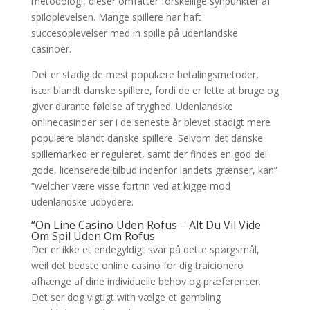
metodologi, dieser omfatter forskellige synpunkter af
spiloplevelsen. Mange spillere har haft
succesoplevelser med in spille på udenlandske
casinoer.
Det er stadig de mest populære betalingsmetoder,
især blandt danske spillere, fordi de er lette at bruge og
giver durante følelse af tryghed. Udenlandske
onlinecasinoer ser i de seneste år blevet stadigt mere
populære blandt danske spillere. Selvom det danske
spillemarked er reguleret, samt der findes en god del
gode, licenserede tilbud indenfor landets grænser, kan”
“welcher være visse fortrin ved at kigge mod
udenlandske udbydere.
“On Line Casino Uden Rofus – Alt Du Vil Vide
Om Spil Uden Om Rofus
Der er ikke et endegyldigt svar på dette spørgsmål,
weil det bedste online casino for dig traicionero
afhænge af dine individuelle behov og præferencer.
Det ser dog vigtigt with vælge et gambling