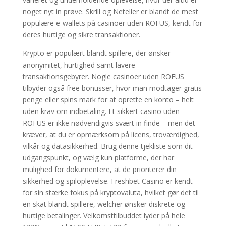
noget nyt in prøve. Skrill og Neteller er blandt de mest
populære e-wallets på casinoer uden ROFUS, kendt for
deres hurtige og sikre transaktioner.
Krypto er populært blandt spillere, der ønsker
anonymitet, hurtighed samt lavere
transaktionsgebyrer. Nogle casinoer uden ROFUS
tilbyder også free bonusser, hvor man modtager gratis
penge eller spins mark for at oprette en konto – helt
uden krav om indbetaling. Et sikkert casino uden
ROFUS er ikke nødvendigvis svært in finde – men det
kræver, at du er opmærksom på licens, troværdighed,
vilkår og datasikkerhed. Brug denne tjekliste som dit
udgangspunkt, og vælg kun platforme, der har
mulighed for dokumentere, at de prioriterer din
sikkerhed og spiloplevelse. Freshbet Casino er kendt
for sin stærke fokus på kryptovaluta, hvilket gør det til
en skat blandt spillere, welcher ønsker diskrete og
hurtige betalinger. Velkomsttilbuddet lyder på hele