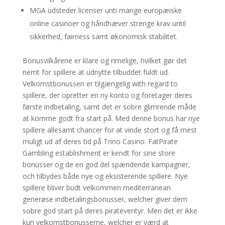
MGA udsteder licenser unti mange europæiske
online casinoer og håndhæver strenge krav until
sikkerhed, fairness samt økonomisk stabilitet.
Bonusvilkårene er klare og rimelige, hvilket gør det
nemt for spillere at udnytte tilbuddet fuldt ud.
Velkomstbonussen er tilgængelig with regard to
spillere, der opretter en ny konto og foretager deres
første indbetaling, samt det er sobre glimrende måde
at komme godt fra start på. Med denne bonus har nye
spillere allesamt chancer for at vinde stort og få mest
muligt ud af deres tid på Trino Casino. FatPirate
Gambling establishment er kendt for sine store
bonusser og de en god del spændende kampagner,
och tilbydes både nye og eksisterende spillere. Nye
spillere bliver budt velkommen mediterranean
generøse indbetalingsbonusser, welcher giver dem
sobre god start på deres pirateventyr. Men det er ikke
kun velkomstbonusserne, welcher er værd at