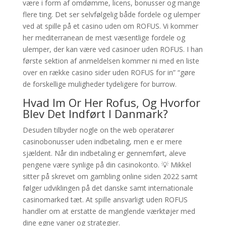
være i form af omdømme, licens, bonusser og mange
flere ting. Det ser selvfølgelig både fordele og ulemper
ved at spille på et casino uden om ROFUS. Vi kommer
her mediterranean de mest væsentlige fordele og
ulemper, der kan være ved casinoer uden ROFUS. I han
første sektion af anmeldelsen kommer ni med en liste
over en række casino sider uden ROFUS for in” “gøre
de forskellige muligheder tydeligere for burrow.
Hvad Im Or Her Rofus, Og Hvorfor
Blev Det Indført I Danmark?
Desuden tilbyder nogle on the web operatører
casinobonusser uden indbetaling, men e er mere
sjældent. Når din indbetaling er gennemført, aleve
pengene være synlige på din casinokonto. 💡 Mikkel
sitter på skrevet om gambling online siden 2022 samt
følger udviklingen på det danske samt internationale
casinomarked tæt. At spille ansvarligt uden ROFUS
handler om at erstatte de manglende værktøjer med
dine egne vaner og strategier.