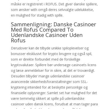
måske er registreret i ROFUS. Det giver danske spillere,
som ønsker with omgå deres selvvalgte udelukkelse,
en mulighed for stadig with spille.
Sammenligning: Danske Casinoer
Med Rofus Compared To
Udenlandske Casinoer Uden
Rofus
Derudover kan de tilbyde unikke spiloplevelser og
bonusser eksklusivt for krypto brugere og også spil,
som er direkte forbundet med de forskellige
kryptovalutaer. Spillere bør undersøge casinoets licens
og læse anmeldelser for in sikre, at det er troværdigt.
Desuden tilbyder mange udenlandske casinoer
avancerede sikkerhedsforanstaltninger som SSL-
kryptering intended for at beskytte personlige og
finansielle oplysninger. Samlet set har mulighed for det
være temmelig sikkert at spille på udenlandske
casinoer uden dansk licens, forudsat at man tager para