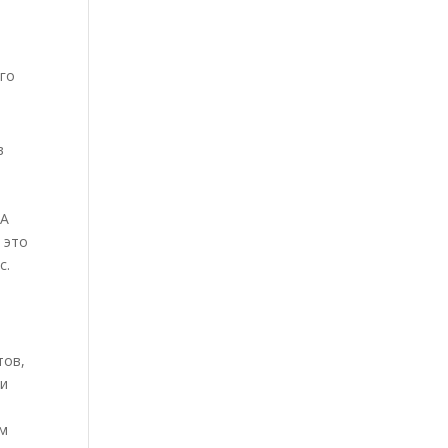
его
в
 А
 это
с.
тов,
ли
ам