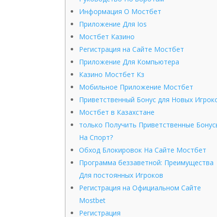
Информация О Мостбет
Приложение Для Ios
Мостбет Казино
Регистрация на Сайте Мостбет
Приложение Для Компьютера
Казино Мостбет Кз
Мобильное Приложение Мостбет
Приветственный Бонус для Новых Игрок
Мостбет в Казахстане
только Получить Приветственные Бонус
На Спорт?
Обход Блокировок На Сайте Мостбет
Программа беззаветной: Преимущества
Для постоянных Игроков
Регистрация на Официальном Сайте
Mostbet
Регистрация