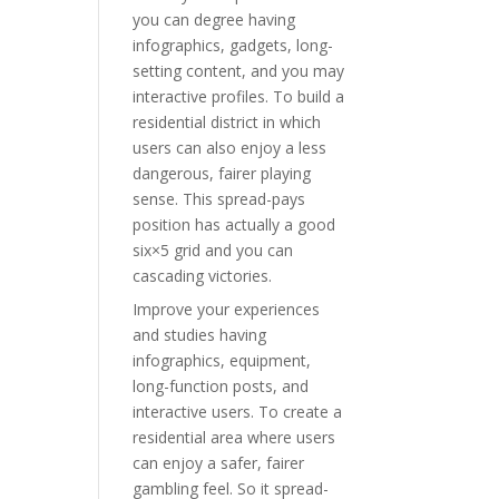
you can degree having
infographics, gadgets, long-
setting content, and you may
interactive profiles. To build a
residential district in which
users can also enjoy a less
dangerous, fairer playing
sense. This spread-pays
position has actually a good
six×5 grid and you can
cascading victories.
Improve your experiences
and studies having
infographics, equipment,
long-function posts, and
interactive users. To create a
residential area where users
can enjoy a safer, fairer
gambling feel. So it spread-