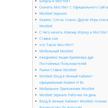
Бонусы и Мостбет
Скачать Мостбет С Официального Сайт
Mostbet Зеркало
Казино, Слоты только Другие Игры спас
Mostbet
С Чего начать Новому Игроку а Мостбет
Ставки Live
что Такое Мостбет?
Мобильный Mostbet
ежедневно Акции Букмекера ддя
Постоянных Пользователей
Рынки Ставок Mostbet
Mostbet Вход в Личный Кабинет
официальным Казино И Бк
Мобильное Приложение Mostbet
Mostbet Зеркало Рабочее На день
Вход В личные Кабинет Mostbet: полная
Руководство По воротам