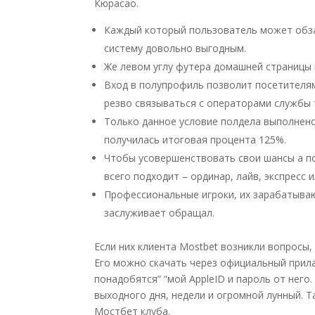
Кюрасао.
Каждый который пользователь может обза
систему довольно выгодным.
Же левом углу футера домашней страницы 
Вход в полупрофиль позволит посетителя
резво связываться с операторами службы 
Только данное условие полдела выполнено
получилась итоговая процента 125%.
Чтобы усовершенствовать свои шансы а по
всего подходит – ординар, лайв, экспресс и
Профессиональные игроки, их зарабатываю
заслуживает обращал.
Если них клиента Mostbet возникли вопросы
Его можно скачать через официальный прила
понадобятся” “мой AppleID и пароль от него
выходного дня, недели и огромной лунный. 
Мостбет клуба.