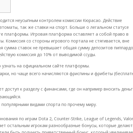
аходится неусыпным контролем комиссии Кюрасао. Действие
втоматы, так же ставки на спорт. Больше о легальном статусе
е платформы. Игровая платформа оставляет а собой право в
. Комиссия со стороны игрового портала не стягивается, вне
щая сумма ставок не превышает общая сумму депозитов пиппард
ействую комиссия до 10% от выводимой ссуды.
о узнать на официальном сайте платформы.
арки, но чаще всего начисляются фриспины и фрибеты (бесплат
т доступ к разделу с финансами, где он например вносить деньг
ивающийся.
с популярными видами спорта по прочему миру.
ания по играм Dota 2, Counter-Strike, League of Legends, Valor
гает остальным игрокам разнообразные бонусы, которые делают
тели быть получить приветственный бонус, который увеличива