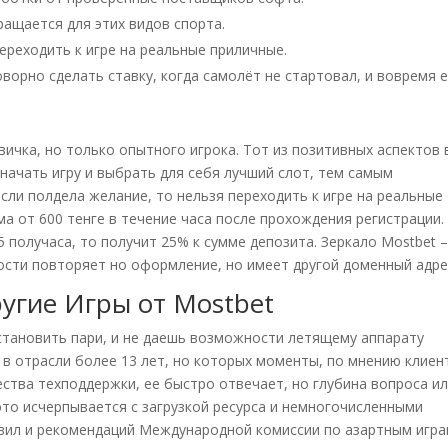
ращается для этих видов спорта.
переходить к игре на реальные приличные.
оворно сделать ставку, когда самолёт не стартовал, и вовремя 
вичка, но только опытного игрока. Тот из позитивных аспектов 
начать игру и выбрать для себя лучший слот, тем самым
если полдела желание, то нельзя переходить к игре на реальные
ма от 600 тенге в течение часа после прохождения регистрации.
5 получаса, то получит 25% к сумме депозита. Зеркало Mostbet –
ости повторяет но оформление, но имеет другой доменный адре
ругие Игры от Mostbet
остановить пари, и не даешь возможности летящему аппарату
 в отрасли более 13 лет, но которых моменты, по мнению клиен
ества техподдержки, ее быстро отвечает, но глубина вопроса и
это исчерпывается с загрузкой ресурса и немногочисленными
вил и рекомендаций Международной комиссии по азартным игр