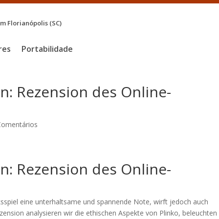
 Florianópolis (SC)
res
Portabilidade
n: Rezension des Online-
Comentários
n: Rezension des Online-
ksspiel eine unterhaltsame und spannende Note, wirft jedoch auch
zension analysieren wir die ethischen Aspekte von Plinko, beleuchten 