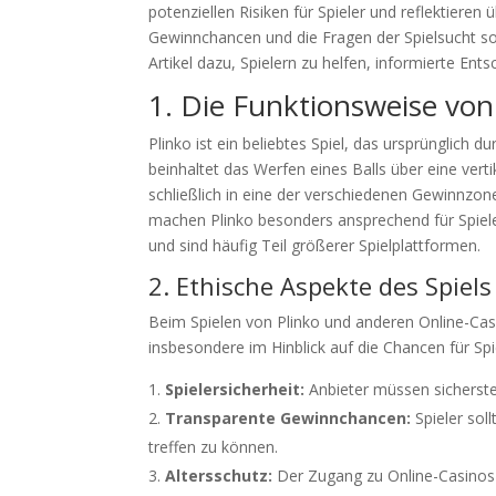
potenziellen Risiken für Spieler und reflektiere
Gewinnchancen und die Fragen der Spielsucht sow
Artikel dazu, Spielern zu helfen, informierte Ent
1. Die Funktionsweise von
Plinko ist ein beliebtes Spiel, das ursprünglich 
beinhaltet das Werfen eines Balls über eine vertik
schließlich in eine der verschiedenen Gewinnzo
machen Plinko besonders ansprechend für Spiele
und sind häufig Teil größerer Spielplattformen.
2. Ethische Aspekte des Spiels
Beim Spielen von Plinko und anderen Online-Cas
insbesondere im Hinblick auf die Chancen für Sp
Spielersicherheit:
Anbieter müssen sicherstel
Transparente Gewinnchancen:
Spieler sol
treffen zu können.
Altersschutz:
Der Zugang zu Online-Casinos so