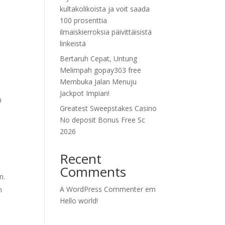
kultakolikoista ja voit saada
100 prosenttia
ilmaiskierroksia päivittäisistä
linkeistä
Bertaruh Cepat, Untung
Melimpah gopay303 free
Membuka Jalan Menuju
Jackpot Impian!
n
Greatest Sweepstakes Casino
No deposit Bonus Free Sc
2026
Recent
Comments
n.
A WordPress Commenter
em
n
Hello world!