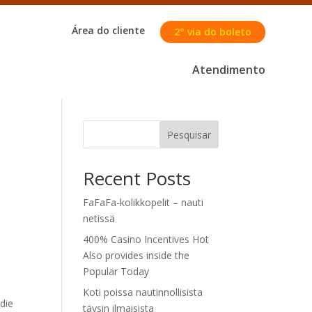
Área do cliente
2° via do boleto
Atendimento
Pesquisar
Recent Posts
FaFaFa-kolikkopelit – nauti
netissä
400% Casino Incentives Hot
Also provides inside the
Popular Today
Koti poissa nautinnollisista
die
täysin ilmaisista