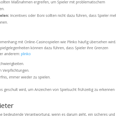
sollten Maßnahmen ergreifen, um Spieler mit problematischem
en.
elen:
Incentives oder Boni sollten nicht dazu führen, dass Spieler me
nnen.
ammenhang mit Online-Casinospielen wie Plinko häufig übersehen wird.
pielgelegenheiten können dazu führen, dass Spieler ihre Grenzen
nter anderem:
plinko
Schwierigkeiten.
n Verpflichtungen.
fnis, immer wieder zu spielen.
nos geschult wird, um Anzeichen von Spielsucht frühzeitig zu erkennen
ieter
ine bedeutende Verantwortung, wenn es darum geht, ein sicheres und