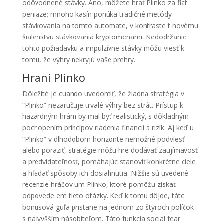
odôvodnené stávky. Áno, môžete hrať Plinko za fiat
peniaze; mnoho kasín ponúka tradičné metódy
stávkovania na tomto automate, v kontraste t novému
šialenstvu stávkovania kryptomenami. Nedodržanie
tohto požiadavku a impulzívne stávky môžu viesť k
tomu, že výhry nekryjú vaše prehry.
Hraní Plinko
Dôležité je cuando uvedomiť, že žiadna stratégia v
“Plinko” nezaručuje trvalé výhry bez strát. Prístup k
hazardným hrám by mal byť realistický, s dôkladným
pochopením princípov riadenia financií a rizík. Aj keď u
“Plinko” v dlhodobom horizonte nemožné podviesť
alebo poraziť, stratégie môžu hre dodávať zaujímavosť
a predvídateľnosť, pomáhajúc stanoviť konkrétne ciele
a hľadať spôsoby ich dosiahnutia. Nižšie sú uvedené
recenzie hráčov um Plinko, ktoré pomôžu získať
odpovede em tieto otázky. Keď k tomu dôjde, táto
bonusová guľa pristane na jednom zo štyroch políčok
s najvyšším násobiteľom. Táto funkcia social fear