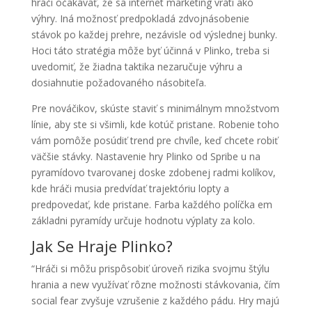
hráči očakávať, že sa internet marketing vráti ako
výhry. Iná možnosť predpokladá zdvojnásobenie
stávok po každej prehre, nezávisle od výslednej bunky.
Hoci táto stratégia môže byť účinná v Plinko, treba si
uvedomiť, že žiadna taktika nezaručuje výhru a
dosiahnutie požadovaného násobiteľa.
Pre nováčikov, skúste staviť s minimálnym množstvom
línie, aby ste si všimli, kde kotúč pristane. Robenie toho
vám pomôže posúdiť trend pre chvíle, keď chcete robiť
väčšie stávky. Nastavenie hry Plinko od Spribe u na
pyramídovo tvarovanej doske zdobenej radmi kolíkov,
kde hráči musia predvídať trajektóriu lopty a
predpovedať, kde pristane. Farba každého políčka em
základni pyramídy určuje hodnotu výplaty za kolo.
Jak Se Hraje Plinko?
“Hráči si môžu prispôsobiť úroveň rizika svojmu štýlu
hrania a new využívať rôzne možnosti stávkovania, čím
social fear zvyšuje vzrušenie z každého pádu. Hry majú