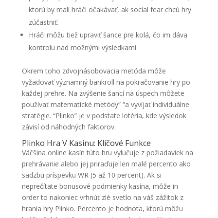
ktorú by mali hráči očakávať, ak social fear chcú hry
zúčastniť.
Hráči môžu tiež upraviť šance pre kolá, čo im dáva
kontrolu nad možnými výsledkami.
Okrem toho zdvojnásobovacia metóda môže
vyžadovať významný bankroll na pokračovanie hry po
každej prehre. Na zvýšenie šancí na úspech môžete
používať matematické metódy” “a vyvíjať individuálne
stratégie. “Plinko” je v podstate lotéria, kde výsledok
závisí od náhodných faktorov.
Plinko Hra V Kasinu: Klíčové Funkce
Väčšina online kasín túto hru vylučuje z požiadaviek na
prehrávanie alebo jej priraďuje len malé percento ako
sadzbu príspevku WR (5 až 10 percent). Ak si
neprečítate bonusové podmienky kasína, môže in
order to nakoniec vrhnúť zlé svetlo na váš zážitok z
hrania hry Plinko. Percento je hodnota, ktorú môžu