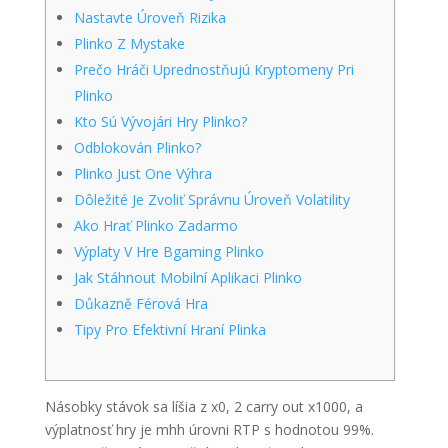
Nastavte Úroveň Rizika
Plinko Z Mystake
Prečo Hráči Uprednostňujú Kryptomeny Pri
Plinko
Kto Sú Vývojári Hry Plinko?
Odblokován Plinko?
Plinko Just One Výhra
Dôležité Je Zvoliť Správnu Úroveň Volatility
Ako Hrať Plinko Zadarmo
Výplaty V Hre Bgaming Plinko
Jak Stáhnout Mobilní Aplikaci Plinko
Důkazně Férová Hra
Tipy Pro Efektivní Hraní Plinka
Násobky stávok sa líšia z x0, 2 carry out x1000, a
výplatnosť hry je mhh úrovni RTP s hodnotou 99%.