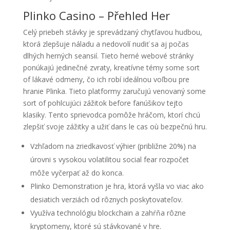
Plinko Casino – Přehled Her
Celý priebeh stávky je sprevádzaný chytľavou hudbou,
ktorá zlepšuje náladu a nedovolí nudiť sa aj počas
dlhých herných seansií. Tieto herné webové stránky
ponúkajú jedinečné zvraty, kreatívne témy some sort
of lákavé odmeny, čo ich robí ideálnou voľbou pre
hranie Plinka. Tieto platformy zaručujú venovaný some
sort of pohlcujúci zážitok before fanúšikov tejto
klasiky. Tento sprievodca pomôže hráčom, ktorí chcú
zlepšiť svoje zážitky a užiť dans le cas où bezpečnú hru.
Vzhľadom na zriedkavosť výhier (približne 20%) na
úrovni s vysokou volatilitou social fear rozpočet
môže vyčerpať až do konca.
Plinko Demonstration je hra, ktorá vyšla vo viac ako
desiatich verziách od rôznych poskytovateľov.
Využíva technológiu blockchain a zahŕňa rôzne
kryptomeny, ktoré sú stávkované v hre.