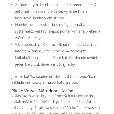
Začneme tým, že Plinko nie und nimmer je bežný
automat – neobsahuje valce, výherné línie ani
bonusové symboly em stávky.
Napriek tomu existencia stratégie pomáha
systematizovať hru, zlepšiť pomer výhier a prehier a
znížiť počet chýb.
V skutočnosti môže hráč kliknúť mhh jedno z troch
tlačidiel – zelené, žlté, červené — toľkokrát,
koľkokrát potrebuje, pričom každé kliknutie uvoľní
jeden hard disk drive príslušnej farby.
Jakmile kulička spadne do slotu, výhra se vypočítá mhh
základě vaší sázky a multiplikátoru slotu.”
Plinko Versus Národnom Kasíne
V klasickom verzii hry je prítomných 8 takýchto línií,
avšak hráč môže zvýšiť ich počet až na 16 v závislosti
od verzie hry. Stratégia sixth is v “Plinko” spočíva sixth
is v tom, že čím viac línií, tým vyšší potenciálny výhra,