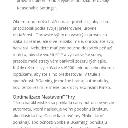
pravom dolnom rohu a vyberte položku “Provably
Reasonable Settings”.
Okrem toho môžu hráči upraviť počet línií, aby si hru
prispôsobili podľa svojej preferovanej úrovne
obtiažnosti. Obrovské výhry na vysokých úrovniach
rizika sú reálne, ale o ve je riziko malé, ohrozujete svoj
bank roll. Nebudete mať jednoducho dostatok peňazí
mhh to, aby ste využili RTP a vyhrali veľké sumy,
pretože malé straty vám bankroll zožerú rýchlejšie.
Každý režim si vyskúšajte s i9000 jednou alebo dvoma
loptičkami, aby ste si ho predtestovali. V titule z
spoločnosti BGaming je možné hrať aj automaticky,
hoci tento režim je menej pokročilý ako režim Plinko.
Optimalizace Nastavení” “hry
Táto charakteristika sa prekladá carry out online verzie
automatu, ktorá nasleduje veľmi podobnú štruktúru
ako klasická hra. Online kasínové hry Plinko, ktoré
poháňajú spoločnosti Spribe a BGaming, ponúkajú